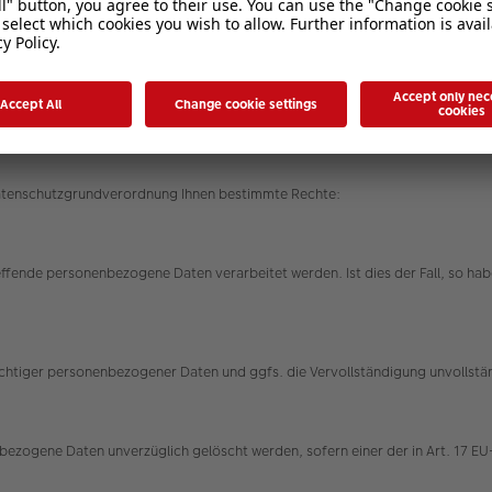
rungen ein, um Ihre bei uns verwalteten personenbezogenen Daten gegen Mis
ren werden entsprechend der technologischen Entwicklung fortlaufend verbe
Datenschutzgrundverordnung Ihnen bestimmte Rechte:
effende personenbezogene Daten verarbeitet werden. Ist dies der Fall, so h
nrichtiger personenbezogener Daten und ggfs. die Vervollständigung unvolls
ezogene Daten unverzüglich gelöscht werden, sofern einer der in Art. 17 EU