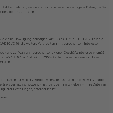
s Kontakt aufnehmen, verwenden wir jene personenbezogene Daten, die Sie
cht bearbeiten zu können.
die eine Einwilligung benötigen, Art. 6 Abs. 1 lit. b) EU-DSGVO für die
f) EU-DSGVO für die weitere Verarbeitung mit berechtigtem Interesse.
 Zweck und zur Wahrung berechtigter eigener Geschäftsinteressen gemäß
emäß Art. 6 Abs. 1 lit. a) EU-DSGVO erteilt haben, nutzen wir diese
derrufen.
Ihre Daten nur weitergegeben, wenn Sie ausdrücklich eingewilligt haben,
rtragsverhältnis, notwendig ist. Darüber hinaus geben wir Ihre Daten an
g Ihrer Bestellungen, erforderlich ist.
chtet.