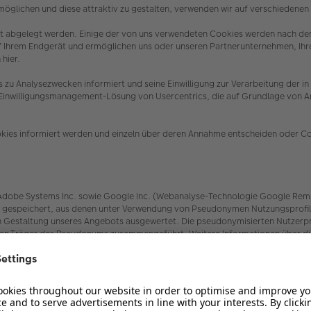
öglichen und diese attraktiv zu gestalten, verwenden wir auf verschiedene
erät abgelegt werden. Einige der von uns verwendeten Cookies werden nach de
uf Ihrem Endgerät und ermöglichen uns oder unseren Partnerunternehmen, Ih
 hier.
es zu Analysezwecken informiert und seine Einwilligung zur Verarbeitung 
e Einwilligungsmanagement-Lösung von Usercentrics, die auf Grundlage von Art
.
ookies informiert werden und einzeln über deren Annahme entscheiden oder C
be Systems Inc. sowie Google Inc. (Webanalyse-Technologie Google Remarketin
speichert, aus denen unter Verwendung von Pseudonymen Nutzungsprofile er
Gestaltung unseres Angebots ausgewertet. Die pseudonymisierten Nutzerprof
den Träger des Pseudonyms zusammengeführt. Weitere Informationen über die
Sie hier:
rs/