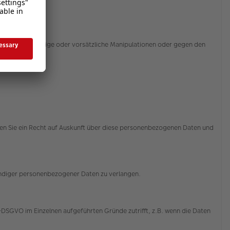
sbrauch, zufällige oder vorsätzliche Manipulationen oder gegen den
ssert.
aben Sie ein Recht auf Auskunft über diese personenbezogenen Daten und
tändiger personenbezogener Daten zu verlangen.
-DSGVO im Einzelnen aufgeführten Gründe zutrifft, z.B. wenn die Daten