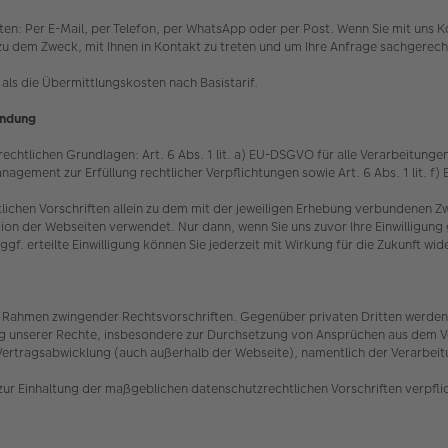
eten: Per E-Mail, per Telefon, per WhatsApp oder per Post. Wenn Sie mit un
ein zu dem Zweck, mit Ihnen in Kontakt zu treten und um Ihre Anfrage sachgere
als die Übermittlungskosten nach Basistarif.
indung
chtlichen Grundlagen: Art. 6 Abs. 1 lit. a) EU-DSGVO für alle Verarbeitungen, 
nagement zur Erfüllung rechtlicher Verpflichtungen sowie Art. 6 Abs. 1 lit. 
lichen Vorschriften allein zu dem mit der jeweiligen Erhebung verbundenen
ion der Webseiten verwendet. Nur dann, wenn Sie uns zuvor Ihre Einwilligung g
 erteilte Einwilligung können Sie jederzeit mit Wirkung für die Zukunft wi
 im Rahmen zwingender Rechtsvorschriften. Gegenüber privaten Dritten werden 
ung unserer Rechte, insbesondere zur Durchsetzung von Ansprüchen aus dem Ve
Vertragsabwicklung (auch außerhalb der Webseite), namentlich der Verarbeitun
zur Einhaltung der maßgeblichen datenschutzrechtlichen Vorschriften verpfli