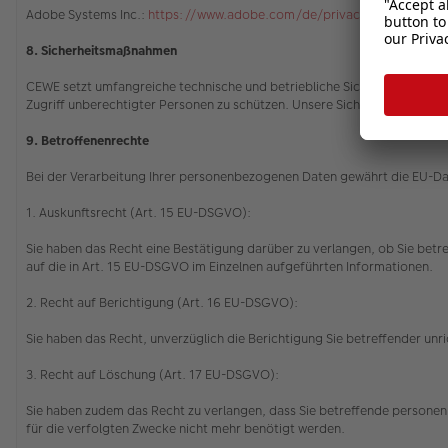
Adobe Systems Inc.:
https://www.adobe.com/de/privacy/policy.html
8. Sicherheitsmaßnahmen
CEWE setzt umfangreiche technische und betriebliche Sicherheitsvorkeh
Zugriff unberechtigter Personen zu schützen. Unsere Sicherheitsverfah
9. Betroffenenrechte
Bei der Verarbeitung Ihrer personenbezogenen Daten gewährt die EU-
1. Auskunftsrecht (Art. 15 EU-DSGVO):
Sie haben das Recht eine Bestätigung darüber zu verlangen, ob Sie betr
auf die in Art. 15 EU-DSGVO im Einzelnen aufgeführten Informationen.
2. Recht auf Berichtigung (Art. 16 EU-DSGVO):
Sie haben das Recht, unverzüglich die Berichtigung Sie betreffender u
3. Recht auf Löschung (Art. 17 EU-DSGVO):
Sie haben zudem das Recht zu verlangen, dass Sie betreffende personenb
für die verfolgten Zwecke nicht mehr benötigt werden.