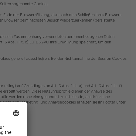
n Seiten sogenannte Cookies.
m Ende der Browser-Sitzung, also nach dem Schließen Ihres Browsers,
ren Browser beim nächsten Besuch wiederzuerkennen (persistente
der in diesem Zusammenhang verwendeten personenbezogenen Daten
. 6 Abs. 1 lit. c) EU-DSGVO ihre Einwilligung speichert, um den
ookies generell ausschließen. Bei der Nichtannahme der Session Cookies
g) auf Grundlage von Art. 6 Abs. 1 lit. a) und Art. 6 Abs. 1 lit. f)
stellt werden. Diese Nutzungsprofile dienen der Analyse des
ile werden ohne eine gesondert zu erteilende, ausdrückliche
 einzelnen Marketing- und Analysecookies erhalten sie
im Footer unter