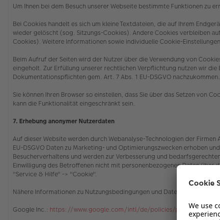
Um Ihnen bei dem Besuch unserer Webseite bestimmte Funktionen zu erm
Bei Cookies handelt es sich um kleine Textdateien, die auf Ihrem Endg
wieder gelöscht (sog. Sitzungs-Cookies). Andere Cookies verbleiben a
Cookies). Weitere Informationen sowie individuelle Cookie-Einstellungen
Beim Aufruf der Seiten wird der Nutzer über die Verwendung von Cooki
eingeholt. Zur Erfüllung unserer rechtlichen Verpflichtung nutzen wir di
Dokumentationspflichten gem. Art. 7 Abs. 1 EU-DSGVO nachzukommen
Sie können Ihren Browser so einstellen, dass Sie über das Setzen von C
kann die Funktionalität eingeschränkt sein.
7. Erhebung anonymer Nutzerdaten
Auf dieser Website werden durch Webanalyse-Technologien der Firmen Ado
EU-DSGVO Daten zu Marketing- und Optimierungszwecken erhoben und ge
Besucherverhaltens und werden zur Verbesserung und bedarfsgerechten 
Einwilligung des Betroffenen nicht mit personenbezogenen Daten über 
"Service & Hilfe" -> "Cookie"
.
Nähere Informationen zu Nutzungsbedingungen und Datenschutz finden 
Google Inc.:
https://www.google.com/intl/de/policies/privacy/partne