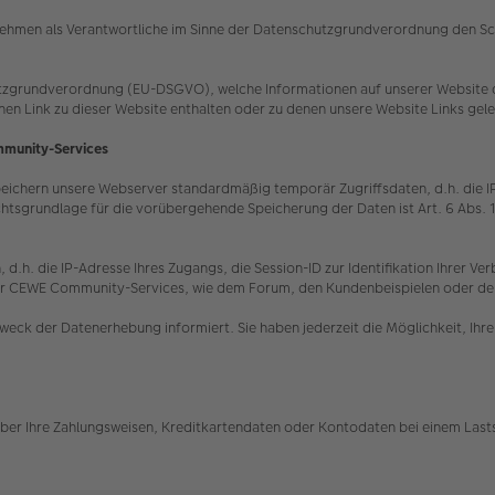
hmen als Verantwortliche im Sinne der Datenschutzgrundverordnung den Schut
tzgrundverordnung (EU-DSGVO), welche Informationen auf unserer Website du
inen Link zu dieser Website enthalten oder zu denen unsere Website Links gel
mmunity-Services
hern unsere Webserver standardmäßig temporär Zugriffsdaten, d.h. die IP-Ad
htsgrundlage für die vorübergehende Speicherung der Daten ist Art. 6 Abs. 
 d.h. die IP-Adresse Ihres Zugangs, die Session-ID zur Identifikation Ihrer 
ng der CEWE Community-Services, wie dem Forum, den Kundenbeispielen oder d
weck der Datenerhebung informiert. Sie haben jederzeit die Möglichkeit, Ih
ber Ihre Zahlungsweisen, Kreditkartendaten oder Kontodaten bei einem Lasts