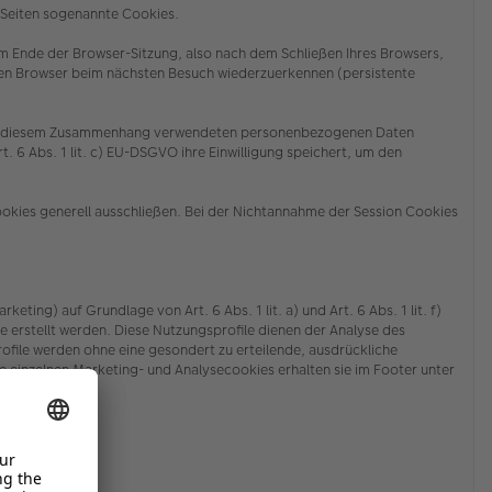
n Seiten sogenannte Cookies.
m Ende der Browser-Sitzung, also nach dem Schließen Ihres Browsers,
ren Browser beim nächsten Besuch wiederzuerkennen (persistente
der in diesem Zusammenhang verwendeten personenbezogenen Daten
. 6 Abs. 1 lit. c) EU-DSGVO ihre Einwilligung speichert, um den
ookies generell ausschließen. Bei der Nichtannahme der Session Cookies
g) auf Grundlage von Art. 6 Abs. 1 lit. a) und Art. 6 Abs. 1 lit. f)
stellt werden. Diese Nutzungsprofile dienen der Analyse des
ile werden ohne eine gesondert zu erteilende, ausdrückliche
 einzelnen Marketing- und Analysecookies erhalten sie
im Footer unter