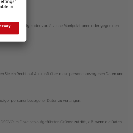
sbrauch, zufällige oder vorsätzliche Manipulationen oder gegen den
ssert.
aben Sie ein Recht auf Auskunft über diese personenbezogenen Daten und
tändiger personenbezogener Daten zu verlangen.
-DSGVO im Einzelnen aufgeführten Gründe zutrifft, z.B. wenn die Daten