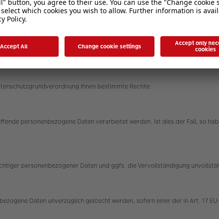
rungen ein, um Ihre bei uns verwalteten personenbezogenen Daten gegen Mis
ren werden entsprechend der technologischen Entwicklung fortlaufend verbe
Datenschutzgrundverordnung Ihnen bestimmte Rechte:
effende personenbezogene Daten verarbeitet werden. Ist dies der Fall, so h
nrichtiger personenbezogener Daten und ggfs. die Vervollständigung unvolls
ezogene Daten unverzüglich gelöscht werden, sofern einer der in Art. 17 EU