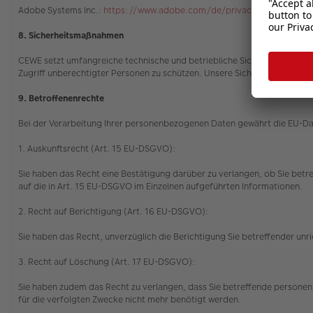
Adobe Systems Inc.:
https://www.adobe.com/de/privacy/policy.html
8. Sicherheitsmaßnahmen
CEWE setzt umfangreiche technische und betriebliche Sicherheitsvorkeh
Zugriff unberechtigter Personen zu schützen. Unsere Sicherheitsverfah
9. Betroffenenrechte
Bei der Verarbeitung Ihrer personenbezogenen Daten gewährt die EU-
1. Auskunftsrecht (Art. 15 EU-DSGVO):
Sie haben das Recht eine Bestätigung darüber zu verlangen, ob Sie betr
auf die in Art. 15 EU-DSGVO im Einzelnen aufgeführten Informationen.
2. Recht auf Berichtigung (Art. 16 EU-DSGVO):
Sie haben das Recht, unverzüglich die Berichtigung Sie betreffender u
3. Recht auf Löschung (Art. 17 EU-DSGVO):
Sie haben zudem das Recht zu verlangen, dass Sie betreffende personenb
für die verfolgten Zwecke nicht mehr benötigt werden.