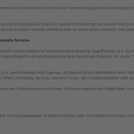
hmen als Verantwortliche im Sinne der Datenschutzgrundverordnung den Schut
tzgrundverordnung (EU-DSGVO), welche Informationen auf unserer Website du
inen Link zu dieser Website enthalten oder zu denen unsere Website Links gel
mmunity-Services
hern unsere Webserver standardmäßig temporär Zugriffsdaten, d.h. die IP-Ad
htsgrundlage für die vorübergehende Speicherung der Daten ist Art. 6 Abs. 
 d.h. die IP-Adresse Ihres Zugangs, die Session-ID zur Identifikation Ihrer 
ng der CEWE Community-Services, wie dem Forum, den Kundenbeispielen oder d
weck der Datenerhebung informiert. Sie haben jederzeit die Möglichkeit, Ih
ber Ihre Zahlungsweisen, Kreditkartendaten oder Kontodaten bei einem Lasts