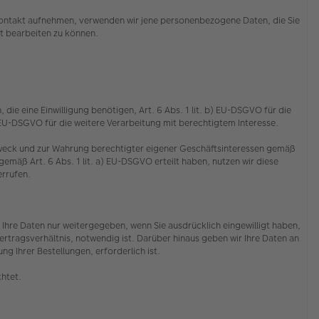
s Kontakt aufnehmen, verwenden wir jene personenbezogene Daten, die Sie
cht bearbeiten zu können.
die eine Einwilligung benötigen, Art. 6 Abs. 1 lit. b) EU-DSGVO für die
f) EU-DSGVO für die weitere Verarbeitung mit berechtigtem Interesse.
 Zweck und zur Wahrung berechtigter eigener Geschäftsinteressen gemäß
emäß Art. 6 Abs. 1 lit. a) EU-DSGVO erteilt haben, nutzen wir diese
derrufen.
Ihre Daten nur weitergegeben, wenn Sie ausdrücklich eingewilligt haben,
rtragsverhältnis, notwendig ist. Darüber hinaus geben wir Ihre Daten an
g Ihrer Bestellungen, erforderlich ist.
chtet.