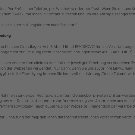
eten: Per E-Mail, per Telefon, per WhatsApp oder per Post. Wenn Sie mit un
ein zu dem Zweck, mit Ihnen in Kontakt zu treten und um Ihre Anfrage sachgere
als die Übermittlungskosten nach Basistarif.
indung
chtlichen Grundlagen: Art. 6 Abs. 1 lit. a) EU-DSGVO für alle Verarbeitungen, 
nagement zur Erfüllung rechtlicher Verpflichtungen sowie Art. 6 Abs. 1 lit. 
lichen Vorschriften allein zu dem mit der jeweiligen Erhebung verbundenen
ion der Webseiten verwendet. Nur dann, wenn Sie uns zuvor Ihre Einwilligung g
 erteilte Einwilligung können Sie jederzeit mit Wirkung für die Zukunft wi
 im Rahmen zwingender Rechtsvorschriften. Gegenüber privaten Dritten werden 
ung unserer Rechte, insbesondere zur Durchsetzung von Ansprüchen aus dem Ve
Vertragsabwicklung (auch außerhalb der Webseite), namentlich der Verarbeitun
zur Einhaltung der maßgeblichen datenschutzrechtlichen Vorschriften verpfli