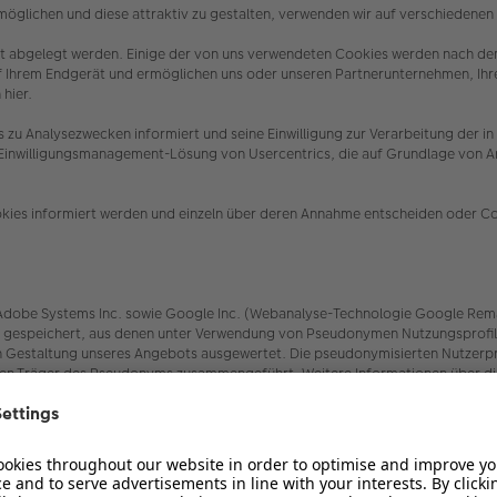
öglichen und diese attraktiv zu gestalten, verwenden wir auf verschiedene
erät abgelegt werden. Einige der von uns verwendeten Cookies werden nach de
uf Ihrem Endgerät und ermöglichen uns oder unseren Partnerunternehmen, Ih
 hier.
es zu Analysezwecken informiert und seine Einwilligung zur Verarbeitung 
e Einwilligungsmanagement-Lösung von Usercentrics, die auf Grundlage von Art
.
ookies informiert werden und einzeln über deren Annahme entscheiden oder C
be Systems Inc. sowie Google Inc. (Webanalyse-Technologie Google Remarketin
speichert, aus denen unter Verwendung von Pseudonymen Nutzungsprofile er
Gestaltung unseres Angebots ausgewertet. Die pseudonymisierten Nutzerprof
den Träger des Pseudonyms zusammengeführt. Weitere Informationen über die
Sie hier:
rs/