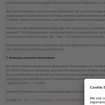
Um Ihnen bei dem Besuch unserer Webseite bestimmte Funktionen zu erm
Bei Cookies handelt es sich um kleine Textdateien, die auf Ihrem Endg
wieder gelöscht (sog. Sitzungs-Cookies). Andere Cookies verbleiben a
Cookies). Weitere Informationen sowie individuelle Cookie-Einstellungen
Beim Aufruf der Seiten wird der Nutzer über die Verwendung von Cooki
eingeholt. Zur Erfüllung unserer rechtlichen Verpflichtung nutzen wir di
Dokumentationspflichten gem. Art. 7 Abs. 1 EU-DSGVO nachzukommen
Sie können Ihren Browser so einstellen, dass Sie über das Setzen von C
kann die Funktionalität eingeschränkt sein.
7. Erhebung anonymer Nutzerdaten
Auf dieser Website werden durch Webanalyse-Technologien der Firmen Ado
EU-DSGVO Daten zu Marketing- und Optimierungszwecken erhoben und ge
Besucherverhaltens und werden zur Verbesserung und bedarfsgerechten 
Einwilligung des Betroffenen nicht mit personenbezogenen Daten über 
"Service & Hilfe" -> "Cookie"
.
Nähere Informationen zu Nutzungsbedingungen und Datenschutz finden 
Google Inc.:
https://www.google.com/intl/de/policies/privacy/partne