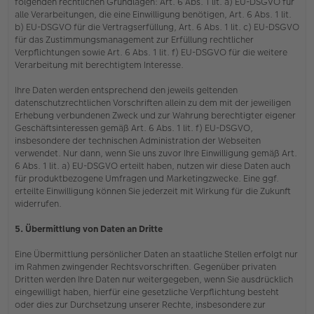
folgenden rechtlichen Grundlagen: Art. 6 Abs. 1 lit. a) EU-DSGVO für
alle Verarbeitungen, die eine Einwilligung benötigen, Art. 6 Abs. 1 lit.
b) EU-DSGVO für die Vertragserfüllung, Art. 6 Abs. 1 lit. c) EU-DSGVO
für das Zustimmungsmanagement zur Erfüllung rechtlicher
Verpflichtungen sowie Art. 6 Abs. 1 lit. f) EU-DSGVO für die weitere
Verarbeitung mit berechtigtem Interesse.
Ihre Daten werden entsprechend den jeweils geltenden
datenschutzrechtlichen Vorschriften allein zu dem mit der jeweiligen
Erhebung verbundenen Zweck und zur Wahrung berechtigter eigener
Geschäftsinteressen gemäß Art. 6 Abs. 1 lit. f) EU-DSGVO,
insbesondere der technischen Administration der Webseiten
verwendet. Nur dann, wenn Sie uns zuvor Ihre Einwilligung gemäß Art.
6 Abs. 1 lit. a) EU-DSGVO erteilt haben, nutzen wir diese Daten auch
für produktbezogene Umfragen und Marketingzwecke. Eine ggf.
erteilte Einwilligung können Sie jederzeit mit Wirkung für die Zukunft
widerrufen.
5. Übermittlung von Daten an Dritte
Eine Übermittlung persönlicher Daten an staatliche Stellen erfolgt nur
im Rahmen zwingender Rechtsvorschriften. Gegenüber privaten
Dritten werden Ihre Daten nur weitergegeben, wenn Sie ausdrücklich
eingewilligt haben, hierfür eine gesetzliche Verpflichtung besteht
oder dies zur Durchsetzung unserer Rechte, insbesondere zur