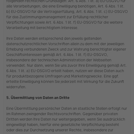
folgenden rechtlichen Grundlagen: Art. 6 Abs. 1 lit. a) EU-DSGVO für
alle Verarbeitungen, die eine Einwilligung benötigen, Art. 6 Abs. 1 lit.
b) EU-DSGVO für die Vertragserfüllung, Art. 6 Abs. 1 lit. c) EU-DSGVO
für das Zustimmungsmanagement zur Erfüllung rechtlicher
Verpflichtungen sowie Art. 6 Abs. 1 lit. f) EU-DSGVO für die weitere
Verarbeitung mit berechtigtem Interesse.
Ihre Daten werden entsprechend den jeweils geltenden
datenschutzrechtlichen Vorschriften allein zu dem mit der jeweiligen
Erhebung verbundenen Zweck und zur Wahrung berechtigter eigener
Geschäftsinteressen gemäß Art. 6 Abs. 1 lit. f) EU-DSGVO,
insbesondere der technischen Administration der Webseiten
verwendet. Nur dann, wenn Sie uns zuvor Ihre Einwilligung gemäß Art.
6 Abs. 1 lit. a) EU-DSGVO erteilt haben, nutzen wir diese Daten auch
für produktbezogene Umfragen und Marketingzwecke. Eine ggf.
erteilte Einwilligung können Sie jederzeit mit Wirkung für die Zukunft
widerrufen.
5. Übermittlung von Daten an Dritte
Eine Übermittlung persönlicher Daten an staatliche Stellen erfolgt nur
im Rahmen zwingender Rechtsvorschriften. Gegenüber privaten
Dritten werden Ihre Daten nur weitergegeben, wenn Sie ausdrücklich
eingewilligt haben, hierfür eine gesetzliche Verpflichtung besteht
oder dies zur Durchsetzung unserer Rechte, insbesondere zur