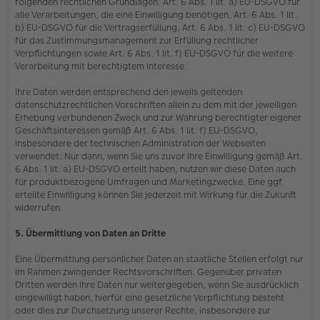
folgenden rechtlichen Grundlagen: Art. 6 Abs. 1 lit. a) EU-DSGVO für
alle Verarbeitungen, die eine Einwilligung benötigen, Art. 6 Abs. 1 lit.
b) EU-DSGVO für die Vertragserfüllung, Art. 6 Abs. 1 lit. c) EU-DSGVO
für das Zustimmungsmanagement zur Erfüllung rechtlicher
Verpflichtungen sowie Art. 6 Abs. 1 lit. f) EU-DSGVO für die weitere
Verarbeitung mit berechtigtem Interesse.
Ihre Daten werden entsprechend den jeweils geltenden
datenschutzrechtlichen Vorschriften allein zu dem mit der jeweiligen
Erhebung verbundenen Zweck und zur Wahrung berechtigter eigener
Geschäftsinteressen gemäß Art. 6 Abs. 1 lit. f) EU-DSGVO,
insbesondere der technischen Administration der Webseiten
verwendet. Nur dann, wenn Sie uns zuvor Ihre Einwilligung gemäß Art.
6 Abs. 1 lit. a) EU-DSGVO erteilt haben, nutzen wir diese Daten auch
für produktbezogene Umfragen und Marketingzwecke. Eine ggf.
erteilte Einwilligung können Sie jederzeit mit Wirkung für die Zukunft
widerrufen.
5. Übermittlung von Daten an Dritte
Eine Übermittlung persönlicher Daten an staatliche Stellen erfolgt nur
im Rahmen zwingender Rechtsvorschriften. Gegenüber privaten
Dritten werden Ihre Daten nur weitergegeben, wenn Sie ausdrücklich
eingewilligt haben, hierfür eine gesetzliche Verpflichtung besteht
oder dies zur Durchsetzung unserer Rechte, insbesondere zur