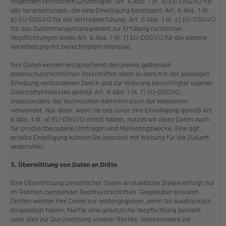
folgenden rechtlichen Grundlagen: Art. 6 Abs. 1 lit. a) EU-DSGVO für
alle Verarbeitungen, die eine Einwilligung benötigen, Art. 6 Abs. 1 lit.
b) EU-DSGVO für die Vertragserfüllung, Art. 6 Abs. 1 lit. c) EU-DSGVO
für das Zustimmungsmanagement zur Erfüllung rechtlicher
Verpflichtungen sowie Art. 6 Abs. 1 lit. f) EU-DSGVO für die weitere
Verarbeitung mit berechtigtem Interesse.
Ihre Daten werden entsprechend den jeweils geltenden
datenschutzrechtlichen Vorschriften allein zu dem mit der jeweiligen
Erhebung verbundenen Zweck und zur Wahrung berechtigter eigener
Geschäftsinteressen gemäß Art. 6 Abs. 1 lit. f) EU-DSGVO,
insbesondere der technischen Administration der Webseiten
verwendet. Nur dann, wenn Sie uns zuvor Ihre Einwilligung gemäß Art.
6 Abs. 1 lit. a) EU-DSGVO erteilt haben, nutzen wir diese Daten auch
für produktbezogene Umfragen und Marketingzwecke. Eine ggf.
erteilte Einwilligung können Sie jederzeit mit Wirkung für die Zukunft
widerrufen.
5. Übermittlung von Daten an Dritte
Eine Übermittlung persönlicher Daten an staatliche Stellen erfolgt nur
im Rahmen zwingender Rechtsvorschriften. Gegenüber privaten
Dritten werden Ihre Daten nur weitergegeben, wenn Sie ausdrücklich
eingewilligt haben, hierfür eine gesetzliche Verpflichtung besteht
oder dies zur Durchsetzung unserer Rechte, insbesondere zur