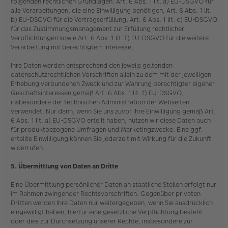
folgenden rechtlichen Grundlagen: Art. 6 Abs. 1 lit. a) EU-DSGVO für
alle Verarbeitungen, die eine Einwilligung benötigen, Art. 6 Abs. 1 lit.
b) EU-DSGVO für die Vertragserfüllung, Art. 6 Abs. 1 lit. c) EU-DSGVO
für das Zustimmungsmanagement zur Erfüllung rechtlicher
Verpflichtungen sowie Art. 6 Abs. 1 lit. f) EU-DSGVO für die weitere
Verarbeitung mit berechtigtem Interesse.
Ihre Daten werden entsprechend den jeweils geltenden
datenschutzrechtlichen Vorschriften allein zu dem mit der jeweiligen
Erhebung verbundenen Zweck und zur Wahrung berechtigter eigener
Geschäftsinteressen gemäß Art. 6 Abs. 1 lit. f) EU-DSGVO,
insbesondere der technischen Administration der Webseiten
verwendet. Nur dann, wenn Sie uns zuvor Ihre Einwilligung gemäß Art.
6 Abs. 1 lit. a) EU-DSGVO erteilt haben, nutzen wir diese Daten auch
für produktbezogene Umfragen und Marketingzwecke. Eine ggf.
erteilte Einwilligung können Sie jederzeit mit Wirkung für die Zukunft
widerrufen.
5. Übermittlung von Daten an Dritte
Eine Übermittlung persönlicher Daten an staatliche Stellen erfolgt nur
im Rahmen zwingender Rechtsvorschriften. Gegenüber privaten
Dritten werden Ihre Daten nur weitergegeben, wenn Sie ausdrücklich
eingewilligt haben, hierfür eine gesetzliche Verpflichtung besteht
oder dies zur Durchsetzung unserer Rechte, insbesondere zur