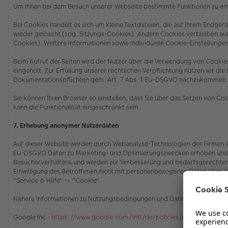
Um Ihnen bei dem Besuch unserer Webseite bestimmte Funktionen zu erm
Bei Cookies handelt es sich um kleine Textdateien, die auf Ihrem Endg
wieder gelöscht (sog. Sitzungs-Cookies). Andere Cookies verbleiben a
Cookies). Weitere Informationen sowie individuelle Cookie-Einstellungen
Beim Aufruf der Seiten wird der Nutzer über die Verwendung von Cooki
eingeholt. Zur Erfüllung unserer rechtlichen Verpflichtung nutzen wir di
Dokumentationspflichten gem. Art. 7 Abs. 1 EU-DSGVO nachzukommen
Sie können Ihren Browser so einstellen, dass Sie über das Setzen von C
kann die Funktionalität eingeschränkt sein.
7. Erhebung anonymer Nutzerdaten
Auf dieser Website werden durch Webanalyse-Technologien der Firmen Ado
EU-DSGVO Daten zu Marketing- und Optimierungszwecken erhoben und ge
Besucherverhaltens und werden zur Verbesserung und bedarfsgerechten 
Einwilligung des Betroffenen nicht mit personenbezogenen Daten über 
"Service & Hilfe" -> "Cookie"
.
Nähere Informationen zu Nutzungsbedingungen und Datenschutz finden 
Google Inc.:
https://www.google.com/intl/de/policies/privacy/partne