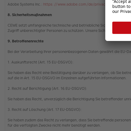
Adobe Systems Inc.:
https://www.adobe.com/de/privacy/policy.html
8. Sicherheitsmaßnahmen
CEWE setzt umfangreiche technische und betriebliche Sicherheitsvorkeh
Zugriff unberechtigter Personen zu schützen. Unsere Sicherheitsverfah
9. Betroffenenrechte
Bei der Verarbeitung Ihrer personenbezogenen Daten gewährt die EU-
1. Auskunftsrecht (Art. 15 EU-DSGVO):
Sie haben das Recht eine Bestätigung darüber zu verlangen, ob Sie betr
auf die in Art. 15 EU-DSGVO im Einzelnen aufgeführten Informationen.
2. Recht auf Berichtigung (Art. 16 EU-DSGVO):
Sie haben das Recht, unverzüglich die Berichtigung Sie betreffender u
3. Recht auf Löschung (Art. 17 EU-DSGVO):
Sie haben zudem das Recht zu verlangen, dass Sie betreffende personenb
für die verfolgten Zwecke nicht mehr benötigt werden.