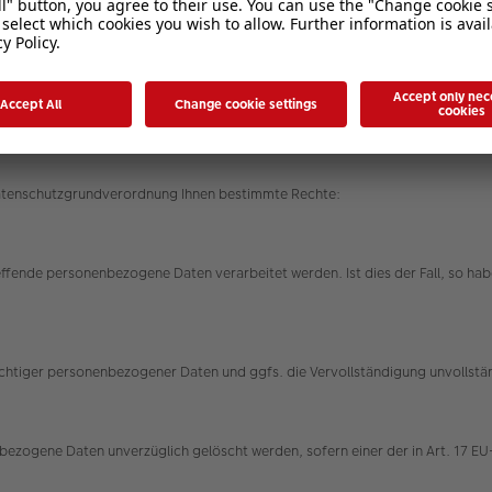
rungen ein, um Ihre bei uns verwalteten personenbezogenen Daten gegen Mis
ren werden entsprechend der technologischen Entwicklung fortlaufend verbe
Datenschutzgrundverordnung Ihnen bestimmte Rechte:
effende personenbezogene Daten verarbeitet werden. Ist dies der Fall, so h
nrichtiger personenbezogener Daten und ggfs. die Vervollständigung unvolls
ezogene Daten unverzüglich gelöscht werden, sofern einer der in Art. 17 EU