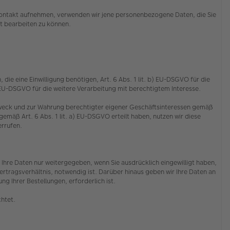
s Kontakt aufnehmen, verwenden wir jene personenbezogene Daten, die Sie
cht bearbeiten zu können.
die eine Einwilligung benötigen, Art. 6 Abs. 1 lit. b) EU-DSGVO für die
f) EU-DSGVO für die weitere Verarbeitung mit berechtigtem Interesse.
 Zweck und zur Wahrung berechtigter eigener Geschäftsinteressen gemäß
emäß Art. 6 Abs. 1 lit. a) EU-DSGVO erteilt haben, nutzen wir diese
derrufen.
Ihre Daten nur weitergegeben, wenn Sie ausdrücklich eingewilligt haben,
rtragsverhältnis, notwendig ist. Darüber hinaus geben wir Ihre Daten an
g Ihrer Bestellungen, erforderlich ist.
chtet.