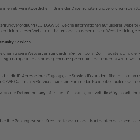
hmen als Verantwortliche im Sinne der Datenschutzgrundverordnung den Schut
tzgrundverordnung (EU-DSGVO), welche Informationen auf unserer Website du
inen Link zu dieser Website enthalten oder zu denen unsere Website Links gel
mmunity-Services
hern unsere Webserver standardmäßig temporär Zugriffsdaten, d.h. die IP-Ad
htsgrundlage für die vorübergehende Speicherung der Daten ist Art. 6 Abs. 
 d.h. die IP-Adresse Ihres Zugangs, die Session-ID zur Identifikation Ihrer 
ng der CEWE Community-Services, wie dem Forum, den Kundenbeispielen oder d
weck der Datenerhebung informiert. Sie haben jederzeit die Möglichkeit, Ih
ber Ihre Zahlungsweisen, Kreditkartendaten oder Kontodaten bei einem Lasts