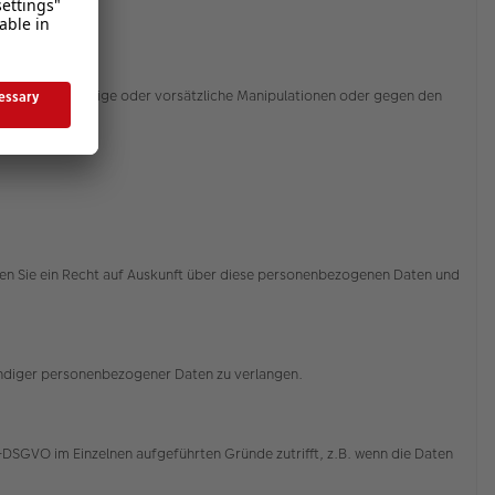
sbrauch, zufällige oder vorsätzliche Manipulationen oder gegen den
ssert.
aben Sie ein Recht auf Auskunft über diese personenbezogenen Daten und
tändiger personenbezogener Daten zu verlangen.
-DSGVO im Einzelnen aufgeführten Gründe zutrifft, z.B. wenn die Daten