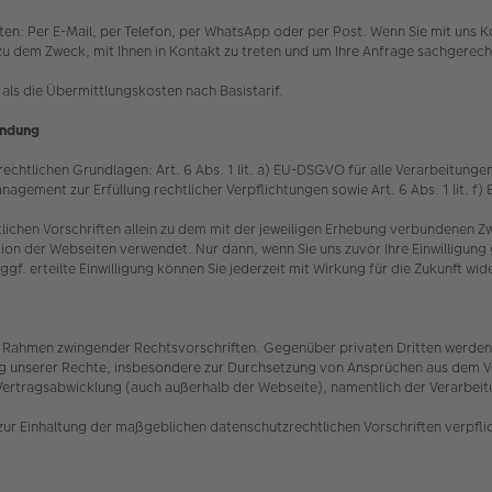
eten: Per E-Mail, per Telefon, per WhatsApp oder per Post. Wenn Sie mit un
ein zu dem Zweck, mit Ihnen in Kontakt zu treten und um Ihre Anfrage sachgere
als die Übermittlungskosten nach Basistarif.
indung
chtlichen Grundlagen: Art. 6 Abs. 1 lit. a) EU-DSGVO für alle Verarbeitungen, 
nagement zur Erfüllung rechtlicher Verpflichtungen sowie Art. 6 Abs. 1 lit. 
lichen Vorschriften allein zu dem mit der jeweiligen Erhebung verbundenen
ion der Webseiten verwendet. Nur dann, wenn Sie uns zuvor Ihre Einwilligung g
 erteilte Einwilligung können Sie jederzeit mit Wirkung für die Zukunft wi
 im Rahmen zwingender Rechtsvorschriften. Gegenüber privaten Dritten werden 
ung unserer Rechte, insbesondere zur Durchsetzung von Ansprüchen aus dem Ve
Vertragsabwicklung (auch außerhalb der Webseite), namentlich der Verarbeitun
zur Einhaltung der maßgeblichen datenschutzrechtlichen Vorschriften verpfli