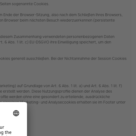
n Seiten sogenannte Cookies.
m Ende der Browser-Sitzung, also nach dem Schließen Ihres Browsers,
ren Browser beim nächsten Besuch wiederzuerkennen (persistente
der in diesem Zusammenhang verwendeten personenbezogenen Daten
. 6 Abs. 1 lit. c) EU-DSGVO ihre Einwilligung speichert, um den
ookies generell ausschließen. Bei der Nichtannahme der Session Cookies
g) auf Grundlage von Art. 6 Abs. 1 lit. a) und Art. 6 Abs. 1 lit. f)
stellt werden. Diese Nutzungsprofile dienen der Analyse des
ile werden ohne eine gesondert zu erteilende, ausdrückliche
 einzelnen Marketing- und Analysecookies erhalten sie
im Footer unter