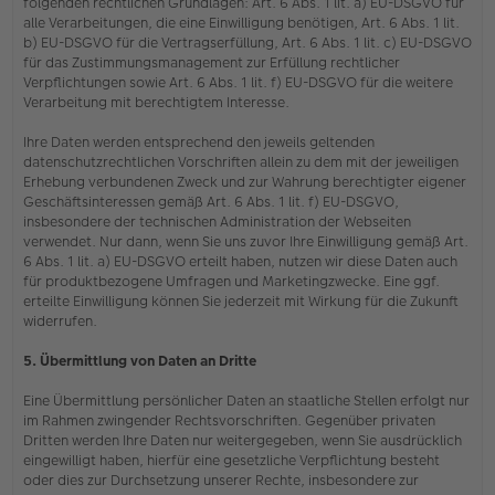
folgenden rechtlichen Grundlagen: Art. 6 Abs. 1 lit. a) EU-DSGVO für
alle Verarbeitungen, die eine Einwilligung benötigen, Art. 6 Abs. 1 lit.
b) EU-DSGVO für die Vertragserfüllung, Art. 6 Abs. 1 lit. c) EU-DSGVO
für das Zustimmungsmanagement zur Erfüllung rechtlicher
Verpflichtungen sowie Art. 6 Abs. 1 lit. f) EU-DSGVO für die weitere
Verarbeitung mit berechtigtem Interesse.
Ihre Daten werden entsprechend den jeweils geltenden
datenschutzrechtlichen Vorschriften allein zu dem mit der jeweiligen
Erhebung verbundenen Zweck und zur Wahrung berechtigter eigener
Geschäftsinteressen gemäß Art. 6 Abs. 1 lit. f) EU-DSGVO,
insbesondere der technischen Administration der Webseiten
verwendet. Nur dann, wenn Sie uns zuvor Ihre Einwilligung gemäß Art.
6 Abs. 1 lit. a) EU-DSGVO erteilt haben, nutzen wir diese Daten auch
für produktbezogene Umfragen und Marketingzwecke. Eine ggf.
erteilte Einwilligung können Sie jederzeit mit Wirkung für die Zukunft
widerrufen.
5. Übermittlung von Daten an Dritte
Eine Übermittlung persönlicher Daten an staatliche Stellen erfolgt nur
im Rahmen zwingender Rechtsvorschriften. Gegenüber privaten
Dritten werden Ihre Daten nur weitergegeben, wenn Sie ausdrücklich
eingewilligt haben, hierfür eine gesetzliche Verpflichtung besteht
oder dies zur Durchsetzung unserer Rechte, insbesondere zur