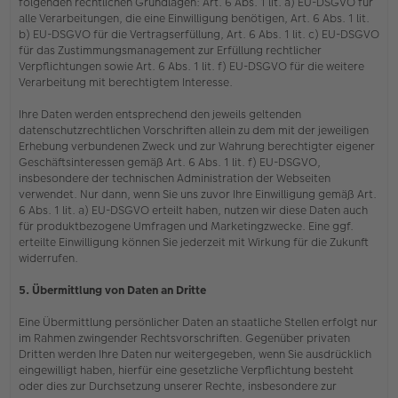
folgenden rechtlichen Grundlagen: Art. 6 Abs. 1 lit. a) EU-DSGVO für
alle Verarbeitungen, die eine Einwilligung benötigen, Art. 6 Abs. 1 lit.
b) EU-DSGVO für die Vertragserfüllung, Art. 6 Abs. 1 lit. c) EU-DSGVO
für das Zustimmungsmanagement zur Erfüllung rechtlicher
Verpflichtungen sowie Art. 6 Abs. 1 lit. f) EU-DSGVO für die weitere
Verarbeitung mit berechtigtem Interesse.
Ihre Daten werden entsprechend den jeweils geltenden
datenschutzrechtlichen Vorschriften allein zu dem mit der jeweiligen
Erhebung verbundenen Zweck und zur Wahrung berechtigter eigener
Geschäftsinteressen gemäß Art. 6 Abs. 1 lit. f) EU-DSGVO,
insbesondere der technischen Administration der Webseiten
verwendet. Nur dann, wenn Sie uns zuvor Ihre Einwilligung gemäß Art.
6 Abs. 1 lit. a) EU-DSGVO erteilt haben, nutzen wir diese Daten auch
für produktbezogene Umfragen und Marketingzwecke. Eine ggf.
erteilte Einwilligung können Sie jederzeit mit Wirkung für die Zukunft
widerrufen.
5. Übermittlung von Daten an Dritte
Eine Übermittlung persönlicher Daten an staatliche Stellen erfolgt nur
im Rahmen zwingender Rechtsvorschriften. Gegenüber privaten
Dritten werden Ihre Daten nur weitergegeben, wenn Sie ausdrücklich
eingewilligt haben, hierfür eine gesetzliche Verpflichtung besteht
oder dies zur Durchsetzung unserer Rechte, insbesondere zur