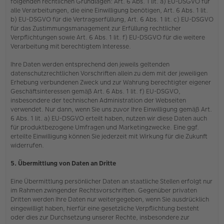
folgenden rechtlichen Grundlagen: Art. 6 Abs. 1 lit. a) EU-DSGVO für
alle Verarbeitungen, die eine Einwilligung benötigen, Art. 6 Abs. 1 lit.
b) EU-DSGVO für die Vertragserfüllung, Art. 6 Abs. 1 lit. c) EU-DSGVO
für das Zustimmungsmanagement zur Erfüllung rechtlicher
Verpflichtungen sowie Art. 6 Abs. 1 lit. f) EU-DSGVO für die weitere
Verarbeitung mit berechtigtem Interesse.
Ihre Daten werden entsprechend den jeweils geltenden
datenschutzrechtlichen Vorschriften allein zu dem mit der jeweiligen
Erhebung verbundenen Zweck und zur Wahrung berechtigter eigener
Geschäftsinteressen gemäß Art. 6 Abs. 1 lit. f) EU-DSGVO,
insbesondere der technischen Administration der Webseiten
verwendet. Nur dann, wenn Sie uns zuvor Ihre Einwilligung gemäß Art.
6 Abs. 1 lit. a) EU-DSGVO erteilt haben, nutzen wir diese Daten auch
für produktbezogene Umfragen und Marketingzwecke. Eine ggf.
erteilte Einwilligung können Sie jederzeit mit Wirkung für die Zukunft
widerrufen.
5. Übermittlung von Daten an Dritte
Eine Übermittlung persönlicher Daten an staatliche Stellen erfolgt nur
im Rahmen zwingender Rechtsvorschriften. Gegenüber privaten
Dritten werden Ihre Daten nur weitergegeben, wenn Sie ausdrücklich
eingewilligt haben, hierfür eine gesetzliche Verpflichtung besteht
oder dies zur Durchsetzung unserer Rechte, insbesondere zur