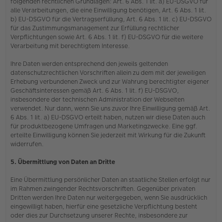
folgenden rechtlichen Grundlagen: Art. 6 Abs. 1 lit. a) EU-DSGVO für
alle Verarbeitungen, die eine Einwilligung benötigen, Art. 6 Abs. 1 lit.
b) EU-DSGVO für die Vertragserfüllung, Art. 6 Abs. 1 lit. c) EU-DSGVO
für das Zustimmungsmanagement zur Erfüllung rechtlicher
Verpflichtungen sowie Art. 6 Abs. 1 lit. f) EU-DSGVO für die weitere
Verarbeitung mit berechtigtem Interesse.
Ihre Daten werden entsprechend den jeweils geltenden
datenschutzrechtlichen Vorschriften allein zu dem mit der jeweiligen
Erhebung verbundenen Zweck und zur Wahrung berechtigter eigener
Geschäftsinteressen gemäß Art. 6 Abs. 1 lit. f) EU-DSGVO,
insbesondere der technischen Administration der Webseiten
verwendet. Nur dann, wenn Sie uns zuvor Ihre Einwilligung gemäß Art.
6 Abs. 1 lit. a) EU-DSGVO erteilt haben, nutzen wir diese Daten auch
für produktbezogene Umfragen und Marketingzwecke. Eine ggf.
erteilte Einwilligung können Sie jederzeit mit Wirkung für die Zukunft
widerrufen.
5. Übermittlung von Daten an Dritte
Eine Übermittlung persönlicher Daten an staatliche Stellen erfolgt nur
im Rahmen zwingender Rechtsvorschriften. Gegenüber privaten
Dritten werden Ihre Daten nur weitergegeben, wenn Sie ausdrücklich
eingewilligt haben, hierfür eine gesetzliche Verpflichtung besteht
oder dies zur Durchsetzung unserer Rechte, insbesondere zur