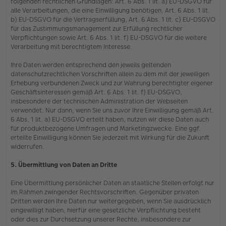
folgenden rechtlichen Grundlagen: Art. 6 Abs. 1 lit. a) EU-DSGVO für
alle Verarbeitungen, die eine Einwilligung benötigen, Art. 6 Abs. 1 lit.
b) EU-DSGVO für die Vertragserfüllung, Art. 6 Abs. 1 lit. c) EU-DSGVO
für das Zustimmungsmanagement zur Erfüllung rechtlicher
Verpflichtungen sowie Art. 6 Abs. 1 lit. f) EU-DSGVO für die weitere
Verarbeitung mit berechtigtem Interesse.
Ihre Daten werden entsprechend den jeweils geltenden
datenschutzrechtlichen Vorschriften allein zu dem mit der jeweiligen
Erhebung verbundenen Zweck und zur Wahrung berechtigter eigener
Geschäftsinteressen gemäß Art. 6 Abs. 1 lit. f) EU-DSGVO,
insbesondere der technischen Administration der Webseiten
verwendet. Nur dann, wenn Sie uns zuvor Ihre Einwilligung gemäß Art.
6 Abs. 1 lit. a) EU-DSGVO erteilt haben, nutzen wir diese Daten auch
für produktbezogene Umfragen und Marketingzwecke. Eine ggf.
erteilte Einwilligung können Sie jederzeit mit Wirkung für die Zukunft
widerrufen.
5. Übermittlung von Daten an Dritte
Eine Übermittlung persönlicher Daten an staatliche Stellen erfolgt nur
im Rahmen zwingender Rechtsvorschriften. Gegenüber privaten
Dritten werden Ihre Daten nur weitergegeben, wenn Sie ausdrücklich
eingewilligt haben, hierfür eine gesetzliche Verpflichtung besteht
oder dies zur Durchsetzung unserer Rechte, insbesondere zur