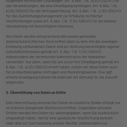
folgenden rechtlichen Grundlagen: Art. 6 Abs. 1 lit. a) EU-DSGVO für
alle Verarbeitungen, die eine Einwilligung benötigen, Art. 6 Abs. 1 lit.
b) EU-DSGVO für die Vertragserfüllung, Art. 6 Abs. 1 lit. c) EU-DSGVO
für das Zustimmungsmanagement zur Erfüllung rechtlicher
Verpflichtungen sowie Art. 6 Abs. 1 lit. f) EU-DSGVO für die weitere
Verarbeitung mit berechtigtem Interesse.
Ihre Daten werden entsprechend den jeweils geltenden
datenschutzrechtlichen Vorschriften allein zu dem mit der jeweiligen
Erhebung verbundenen Zweck und zur Wahrung berechtigter eigener
Geschäftsinteressen gemäß Art. 6 Abs. 1 lit. f) EU-DSGVO,
insbesondere der technischen Administration der Webseiten
verwendet. Nur dann, wenn Sie uns zuvor Ihre Einwilligung gemäß Art.
6 Abs. 1 lit. a) EU-DSGVO erteilt haben, nutzen wir diese Daten auch
für produktbezogene Umfragen und Marketingzwecke. Eine ggf.
erteilte Einwilligung können Sie jederzeit mit Wirkung für die Zukunft
widerrufen.
5. Übermittlung von Daten an Dritte
Eine Übermittlung persönlicher Daten an staatliche Stellen erfolgt nur
im Rahmen zwingender Rechtsvorschriften. Gegenüber privaten
Dritten werden Ihre Daten nur weitergegeben, wenn Sie ausdrücklich
eingewilligt haben, hierfür eine gesetzliche Verpflichtung besteht
oder dies zur Durchsetzung unserer Rechte, insbesondere zur