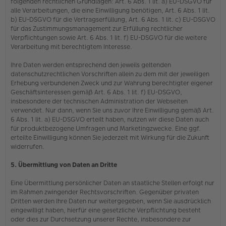
folgenden rechtlichen Grundlagen: Art. 6 Abs. 1 lit. a) EU-DSGVO für
alle Verarbeitungen, die eine Einwilligung benötigen, Art. 6 Abs. 1 lit.
b) EU-DSGVO für die Vertragserfüllung, Art. 6 Abs. 1 lit. c) EU-DSGVO
für das Zustimmungsmanagement zur Erfüllung rechtlicher
Verpflichtungen sowie Art. 6 Abs. 1 lit. f) EU-DSGVO für die weitere
Verarbeitung mit berechtigtem Interesse.
Ihre Daten werden entsprechend den jeweils geltenden
datenschutzrechtlichen Vorschriften allein zu dem mit der jeweiligen
Erhebung verbundenen Zweck und zur Wahrung berechtigter eigener
Geschäftsinteressen gemäß Art. 6 Abs. 1 lit. f) EU-DSGVO,
insbesondere der technischen Administration der Webseiten
verwendet. Nur dann, wenn Sie uns zuvor Ihre Einwilligung gemäß Art.
6 Abs. 1 lit. a) EU-DSGVO erteilt haben, nutzen wir diese Daten auch
für produktbezogene Umfragen und Marketingzwecke. Eine ggf.
erteilte Einwilligung können Sie jederzeit mit Wirkung für die Zukunft
widerrufen.
5. Übermittlung von Daten an Dritte
Eine Übermittlung persönlicher Daten an staatliche Stellen erfolgt nur
im Rahmen zwingender Rechtsvorschriften. Gegenüber privaten
Dritten werden Ihre Daten nur weitergegeben, wenn Sie ausdrücklich
eingewilligt haben, hierfür eine gesetzliche Verpflichtung besteht
oder dies zur Durchsetzung unserer Rechte, insbesondere zur