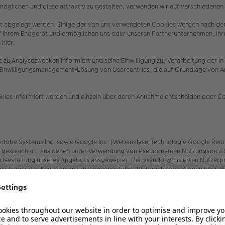
öglichen und diese attraktiv zu gestalten, verwenden wir auf verschiedene
erät abgelegt werden. Einige der von uns verwendeten Cookies werden nach de
uf Ihrem Endgerät und ermöglichen uns oder unseren Partnerunternehmen, Ih
 hier.
es zu Analysezwecken informiert und seine Einwilligung zur Verarbeitung 
e Einwilligungsmanagement-Lösung von Usercentrics, die auf Grundlage von Art
.
ookies informiert werden und einzeln über deren Annahme entscheiden oder C
be Systems Inc. sowie Google Inc. (Webanalyse-Technologie Google Remarketin
speichert, aus denen unter Verwendung von Pseudonymen Nutzungsprofile er
Gestaltung unseres Angebots ausgewertet. Die pseudonymisierten Nutzerprof
den Träger des Pseudonyms zusammengeführt. Weitere Informationen über die
Sie hier:
rs/