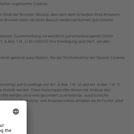
n Seiten sogenannte Cookies.
m Ende der Browser-Sitzung, also nach dem Schließen Ihres Browsers,
ren Browser beim nächsten Besuch wiederzuerkennen (persistente
der in diesem Zusammenhang verwendeten personenbezogenen Daten
. 6 Abs. 1 lit. c) EU-DSGVO ihre Einwilligung speichert, um den
ookies generell ausschließen. Bei der Nichtannahme der Session Cookies
g) auf Grundlage von Art. 6 Abs. 1 lit. a) und Art. 6 Abs. 1 lit. f)
stellt werden. Diese Nutzungsprofile dienen der Analyse des
ile werden ohne eine gesondert zu erteilende, ausdrückliche
 einzelnen Marketing- und Analysecookies erhalten sie
im Footer unter