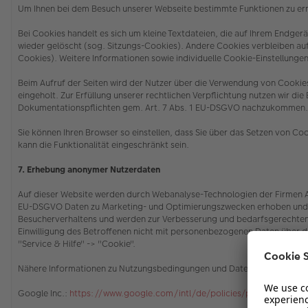
Um Ihnen bei dem Besuch unserer Webseite bestimmte Funktionen zu erm
Bei Cookies handelt es sich um kleine Textdateien, die auf Ihrem Endg
wieder gelöscht (sog. Sitzungs-Cookies). Andere Cookies verbleiben a
Cookies). Weitere Informationen sowie individuelle Cookie-Einstellungen
Beim Aufruf der Seiten wird der Nutzer über die Verwendung von Cooki
eingeholt. Zur Erfüllung unserer rechtlichen Verpflichtung nutzen wir di
Dokumentationspflichten gem. Art. 7 Abs. 1 EU-DSGVO nachzukommen
Sie können Ihren Browser so einstellen, dass Sie über das Setzen von C
kann die Funktionalität eingeschränkt sein.
7. Erhebung anonymer Nutzerdaten
Auf dieser Website werden durch Webanalyse-Technologien der Firmen Ado
EU-DSGVO Daten zu Marketing- und Optimierungszwecken erhoben und ge
Besucherverhaltens und werden zur Verbesserung und bedarfsgerechten 
Einwilligung des Betroffenen nicht mit personenbezogenen Daten über 
"Service & Hilfe" -> "Cookie"
.
Nähere Informationen zu Nutzungsbedingungen und Datenschutz finden 
Google Inc.:
https://www.google.com/intl/de/policies/privacy/partne