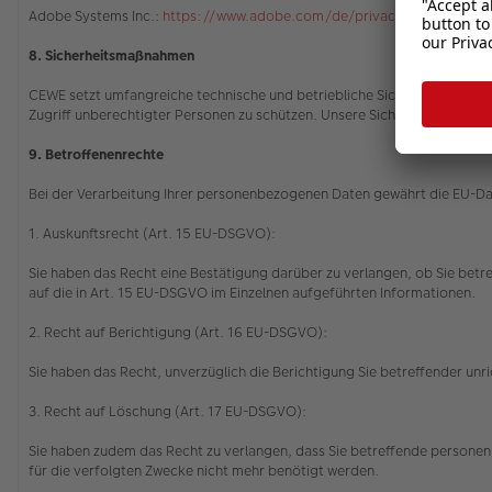
Adobe Systems Inc.:
https://www.adobe.com/de/privacy/policy.html
8. Sicherheitsmaßnahmen
CEWE setzt umfangreiche technische und betriebliche Sicherheitsvorkeh
Zugriff unberechtigter Personen zu schützen. Unsere Sicherheitsverfah
9. Betroffenenrechte
Bei der Verarbeitung Ihrer personenbezogenen Daten gewährt die EU-
1. Auskunftsrecht (Art. 15 EU-DSGVO):
Sie haben das Recht eine Bestätigung darüber zu verlangen, ob Sie betr
auf die in Art. 15 EU-DSGVO im Einzelnen aufgeführten Informationen.
2. Recht auf Berichtigung (Art. 16 EU-DSGVO):
Sie haben das Recht, unverzüglich die Berichtigung Sie betreffender u
3. Recht auf Löschung (Art. 17 EU-DSGVO):
Sie haben zudem das Recht zu verlangen, dass Sie betreffende personenb
für die verfolgten Zwecke nicht mehr benötigt werden.