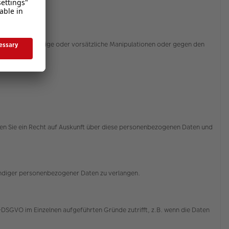
sbrauch, zufällige oder vorsätzliche Manipulationen oder gegen den
ssert.
aben Sie ein Recht auf Auskunft über diese personenbezogenen Daten und
tändiger personenbezogener Daten zu verlangen.
-DSGVO im Einzelnen aufgeführten Gründe zutrifft, z.B. wenn die Daten