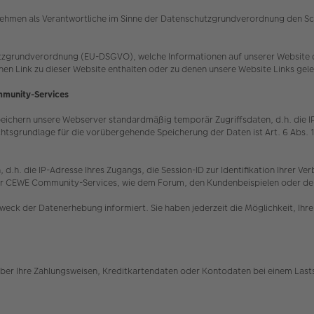
hmen als Verantwortliche im Sinne der Datenschutzgrundverordnung den Schut
tzgrundverordnung (EU-DSGVO), welche Informationen auf unserer Website du
inen Link zu dieser Website enthalten oder zu denen unsere Website Links gel
mmunity-Services
hern unsere Webserver standardmäßig temporär Zugriffsdaten, d.h. die IP-Ad
htsgrundlage für die vorübergehende Speicherung der Daten ist Art. 6 Abs. 
 d.h. die IP-Adresse Ihres Zugangs, die Session-ID zur Identifikation Ihrer 
ng der CEWE Community-Services, wie dem Forum, den Kundenbeispielen oder d
weck der Datenerhebung informiert. Sie haben jederzeit die Möglichkeit, Ih
ber Ihre Zahlungsweisen, Kreditkartendaten oder Kontodaten bei einem Lasts