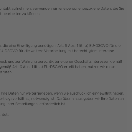
s Kontakt aufnehmen, verwenden wir jene personenbezogene Daten, die Sie
cht bearbeiten zu können.
die eine Einwilligung benötigen, Art. 6 Abs. 1 lit. b) EU-DSGVO für die
f) EU-DSGVO für die weitere Verarbeitung mit berechtigtem Interesse.
 Zweck und zur Wahrung berechtigter eigener Geschäftsinteressen gemäß
emäß Art. 6 Abs. 1 lit. a) EU-DSGVO erteilt haben, nutzen wir diese
derrufen.
Ihre Daten nur weitergegeben, wenn Sie ausdrücklich eingewilligt haben,
rtragsverhältnis, notwendig ist. Darüber hinaus geben wir Ihre Daten an
g Ihrer Bestellungen, erforderlich ist.
chtet.