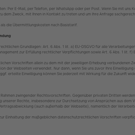
eten: Per E-Mail, per Telefon, per WhatsApp oder per Post. Wenn Sie mit un
ein zu dem Zweck, mit Ihnen in Kontakt zu treten und um Ihre Anfrage sachgere
als die Übermittlungskosten nach Basistarif.
indung
chtlichen Grundlagen: Art. 6 Abs. 1 lit. a) EU-DSGVO für alle Verarbeitungen, 
nagement zur Erfüllung rechtlicher Verpflichtungen sowie Art. 6 Abs. 1 lit. 
lichen Vorschriften allein zu dem mit der jeweiligen Erhebung verbundenen
ion der Webseiten verwendet. Nur dann, wenn Sie uns zuvor Ihre Einwilligung g
 erteilte Einwilligung können Sie jederzeit mit Wirkung für die Zukunft wi
 im Rahmen zwingender Rechtsvorschriften. Gegenüber privaten Dritten werden 
ung unserer Rechte, insbesondere zur Durchsetzung von Ansprüchen aus dem Ve
Vertragsabwicklung (auch außerhalb der Webseite), namentlich der Verarbeitun
zur Einhaltung der maßgeblichen datenschutzrechtlichen Vorschriften verpfli