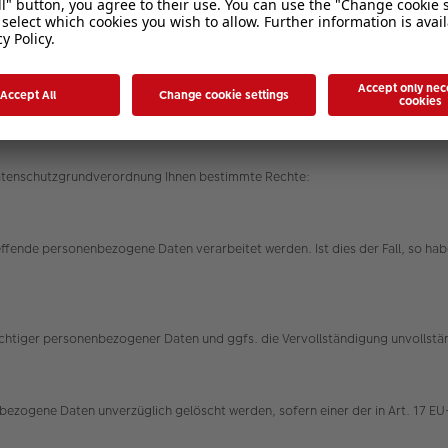
rungen ein, um Ihre bei uns verwalteten personenbezogenen Daten gegen Mis
ren werden entsprechend der technologischen Entwicklung fortlaufend verbe
Datenschutzgrundverordnung Ihnen bestimmte Rechte:
effende personenbezogene Daten verarbeitet werden. Ist dies der Fall, so h
nrichtiger personenbezogener Daten und ggfs. die Vervollständigung unvolls
ezogene Daten unverzüglich gelöscht werden, sofern einer der in Art. 17 EU