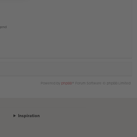
gend
Powered by
phpBB
® Forum Software © phpBB Limited
Inspiration