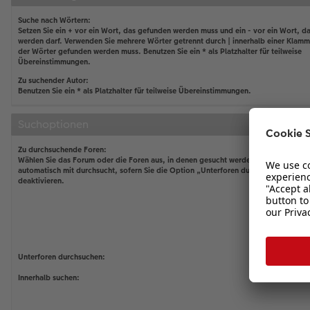
Suche nach Wörtern:
Setzen Sie ein
+
vor ein Wort, das gefunden werden muss und ein
-
vor ein Wort, da
werden darf. Verwenden Sie mehrere Wörter getrennt durch
|
innerhalb einer Klamm
der Wörter gefunden werden muss. Benutzen Sie ein * als Platzhalter für teilweise
Übereinstimmungen.
Zu suchender Autor:
Benutzen Sie ein * als Platzhalter für teilweise Übereinstimmungen.
Suchoptionen
Zu durchsuchende Foren:
Wählen Sie das Forum oder die Foren aus, in denen gesucht werden soll. Unterfor
automatisch mit durchsucht, sofern Sie die Option „Unterforen durchsuchen“ unten
deaktivieren.
Unterforen durchsuchen:
Innerhalb suchen: