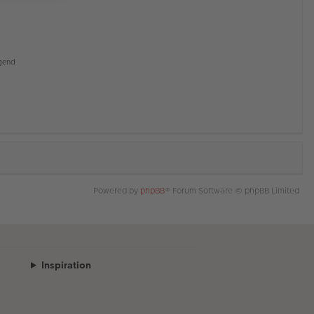
gend
Powered by
phpBB
® Forum Software © phpBB Limited
Inspiration