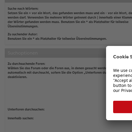
Suche nach Wörtern:
Setzen Sie ein
+
vor ein Wort, das gefunden werden muss und ein
-
vor ein Wort, da
werden darf. Verwenden Sie mehrere Wörter getrennt durch
|
innerhalb einer Klamm
der Wörter gefunden werden muss. Benutzen Sie ein * als Platzhalter für teilweise
Übereinstimmungen.
Zu suchender Autor:
Benutzen Sie ein * als Platzhalter für teilweise Übereinstimmungen.
Suchoptionen
Zu durchsuchende Foren:
Wählen Sie das Forum oder die Foren aus, in denen gesucht werden soll. Unterfor
automatisch mit durchsucht, sofern Sie die Option „Unterforen durchsuchen“ unten
deaktivieren.
Unterforen durchsuchen:
Innerhalb suchen: