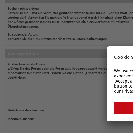
Suche nach Wörtern:
Setzen Sie ein
+
vor ein Wort, das gefunden werden muss und ein
-
vor ein Wort, da
werden darf. Verwenden Sie mehrere Wörter getrennt durch
|
innerhalb einer Klamm
der Wörter gefunden werden muss. Benutzen Sie ein * als Platzhalter für teilweise
Übereinstimmungen.
Zu suchender Autor:
Benutzen Sie ein * als Platzhalter für teilweise Übereinstimmungen.
Suchoptionen
Zu durchsuchende Foren:
Wählen Sie das Forum oder die Foren aus, in denen gesucht werden soll. Unterfor
automatisch mit durchsucht, sofern Sie die Option „Unterforen durchsuchen“ unten
deaktivieren.
Unterforen durchsuchen:
Innerhalb suchen: