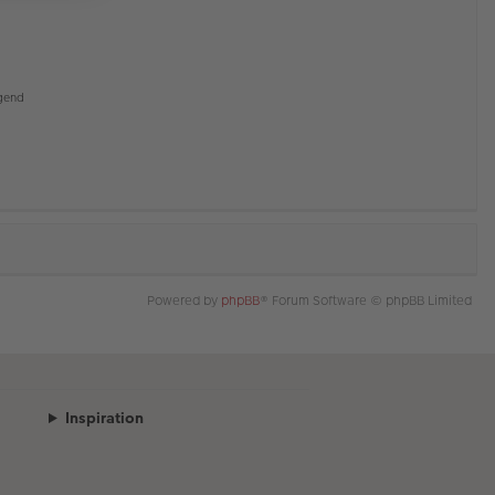
gend
Powered by
phpBB
® Forum Software © phpBB Limited
Inspiration