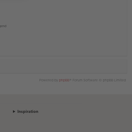
gend
Powered by
phpBB
® Forum Software © phpBB Limited
Inspiration