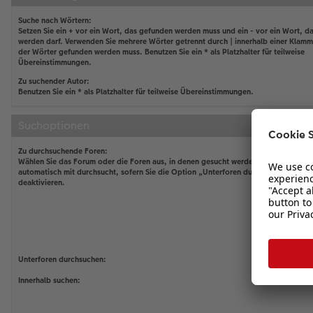
Suche nach Wörtern:
Setzen Sie ein
+
vor ein Wort, das gefunden werden muss und ein
-
vor ein Wort, da
werden darf. Verwenden Sie mehrere Wörter getrennt durch
|
innerhalb einer Klamm
der Wörter gefunden werden muss. Benutzen Sie ein * als Platzhalter für teilweise
Übereinstimmungen.
Zu suchender Autor:
Benutzen Sie ein * als Platzhalter für teilweise Übereinstimmungen.
Suchoptionen
Zu durchsuchende Foren:
Wählen Sie das Forum oder die Foren aus, in denen gesucht werden soll. Unterfor
automatisch mit durchsucht, sofern Sie die Option „Unterforen durchsuchen“ unten
deaktivieren.
Unterforen durchsuchen:
Innerhalb suchen: