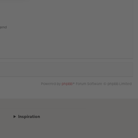
gend
Powered by
phpBB
® Forum Software © phpBB Limited
Inspiration