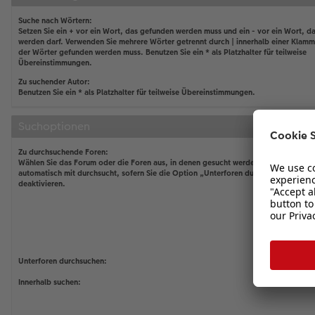
Suche nach Wörtern:
Setzen Sie ein
+
vor ein Wort, das gefunden werden muss und ein
-
vor ein Wort, da
werden darf. Verwenden Sie mehrere Wörter getrennt durch
|
innerhalb einer Klamm
der Wörter gefunden werden muss. Benutzen Sie ein * als Platzhalter für teilweise
Übereinstimmungen.
Zu suchender Autor:
Benutzen Sie ein * als Platzhalter für teilweise Übereinstimmungen.
Suchoptionen
Zu durchsuchende Foren:
Wählen Sie das Forum oder die Foren aus, in denen gesucht werden soll. Unterfor
automatisch mit durchsucht, sofern Sie die Option „Unterforen durchsuchen“ unten
deaktivieren.
Unterforen durchsuchen:
Innerhalb suchen: