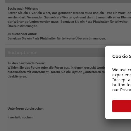
Suche nach Wörtern:
Setzen Sie ein
+
vor ein Wort, das gefunden werden muss und ein
-
vor ein Wort, da
werden darf. Verwenden Sie mehrere Wörter getrennt durch
|
innerhalb einer Klamm
der Wörter gefunden werden muss. Benutzen Sie ein * als Platzhalter für teilweise
Übereinstimmungen.
Zu suchender Autor:
Benutzen Sie ein * als Platzhalter für teilweise Übereinstimmungen.
Suchoptionen
Zu durchsuchende Foren:
Wählen Sie das Forum oder die Foren aus, in denen gesucht werden soll. Unterfor
automatisch mit durchsucht, sofern Sie die Option „Unterforen durchsuchen“ unten
deaktivieren.
Unterforen durchsuchen:
Innerhalb suchen: