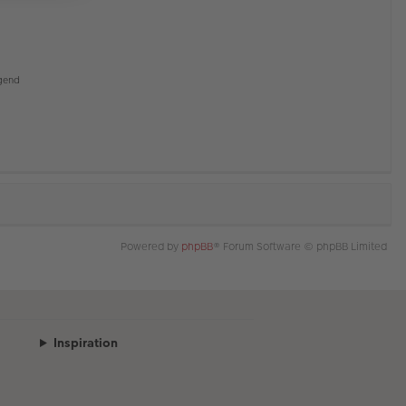
gend
Powered by
phpBB
® Forum Software © phpBB Limited
Inspiration