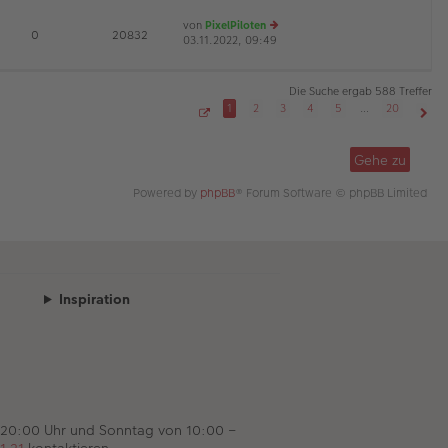
es
ei
von
PixelPiloten
te
tr
D
E
0
20832
03.11.2022, 09:49
e
r
a
u
B
g
es
ei
te
tr
Die Suche ergab 588 Treffer
r
a
1
2
3
4
5
…
20
B
g
S
Näch
ei
e
tr
i
Gehe zu
t
a
e
g
1
Powered by
phpBB
® Forum Software © phpBB Limited
v
o
n
2
0
Inspiration
 20:00 Uhr und Sonntag von 10:00 –