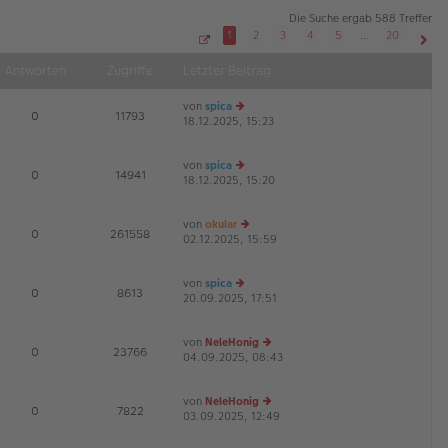
Die Suche ergab 588 Treffer
1
2
3
4
5
…
20
S
Näch
e
Antworten
Zugriffe
Letzter Beitrag
i
t
e
von
spica
1
E
0
11793
v
18.12.2025, 15:23
e
o
u
n
2
es
0
von
spica
te
E
0
14941
18.12.2025, 15:20
e
r
u
B
es
ei
von
okular
te
tr
E
0
261558
02.12.2025, 15:59
e
r
a
u
B
g
es
ei
von
spica
te
tr
E
0
8613
20.09.2025, 17:51
e
r
a
u
B
g
es
ei
von
NeleHonig
te
tr
E
0
23766
04.09.2025, 08:43
e
r
a
u
B
g
es
ei
von
NeleHonig
te
tr
E
0
7822
03.09.2025, 12:49
e
r
a
u
B
g
es