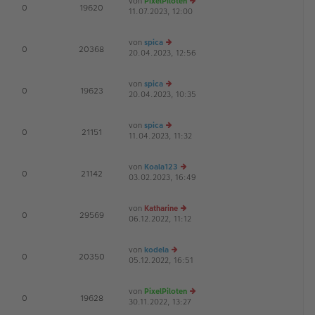
von
PixelPiloten
te
tr
E
0
19620
11.07.2023, 12:00
e
r
a
u
B
g
es
ei
von
spica
te
tr
D
E
0
20368
20.04.2023, 12:56
e
r
a
u
B
g
es
ei
von
spica
te
tr
D
E
0
19623
20.04.2023, 10:35
e
r
a
u
B
g
es
ei
von
spica
te
tr
E
0
21151
11.04.2023, 11:32
e
r
a
u
B
g
es
ei
von
Koala123
te
tr
E
0
21142
03.02.2023, 16:49
e
r
a
u
B
g
es
ei
von
Katharine
te
tr
E
0
29569
06.12.2022, 11:12
e
r
a
u
B
g
es
ei
von
kodela
te
tr
E
0
20350
05.12.2022, 16:51
e
r
a
u
B
g
es
ei
von
PixelPiloten
te
tr
E
0
19628
30.11.2022, 13:27
e
r
a
u
B
g