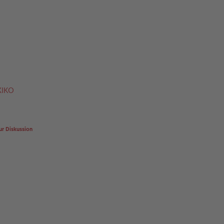
XIKO
ur Diskussion