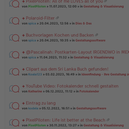
PixelPiloten: All of me LOVES all of you
ha
u
es
B
g
at
n
rs
n
von
PixelPiloten
» 11.07.2023, 12:00 » in
Gestaltung & Visualisierung
e
ei
ei
g
te
g
n
tr
an
r
el
er
a
Polaroid-Filter
ha
u
es
B
g
at
n
rs
n
von
spica
» 20.04.2023, 12:56 » in
Dies & Das
e
ei
ei
g
te
g
n
tr
an
r
el
er
a
Buchvorlagen Kochen und Backen
ha
u
es
B
g
at
n
rs
n
von
spica
» 20.04.2023, 10:35 » in
Gestaltungssoftware
e
ei
ei
g
te
g
n
tr
an
r
el
er
a
@Pascalinah: Postkarten-Layout IRGENDWO in ME
ha
u
es
B
g
n
rs
n
von
spica
» 11.04.2023, 11:32 » in
Gestaltung & Visualisierung
e
ei
g
te
g
n
tr
r
el
er
a
Clipart aus dem Sri Lanka Buch gefunden!
u
es
B
g
rs
n
von
Koala123
» 03.02.2023, 16:49 » in
Ideenfindung - Ihre Gestaltung z
e
ei
te
g
n
tr
r
el
er
a
YouTube Video: Fotokalender schnell gestalten
u
es
B
g
rs
n
von
Katharine
» 06.12.2022, 11:12 » in
Fotokalender
e
ei
te
g
n
tr
r
el
er
a
Eintrag zu lang
u
es
B
g
rs
n
von
kodela
» 05.12.2022, 16:51 » in
Gestaltungssoftware
e
ei
te
g
n
tr
r
el
er
a
PixelPiloten: Life ist better at the Beach
u
es
B
g
at
rs
n
von
PixelPiloten
» 30.11.2022, 13:27 » in
Gestaltung & Visualisierung
e
ei
ei