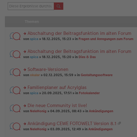
Themen
Abschaltung der Beitragsfunktion im alten Forum
rs
von
spica
» 18.12.2025, 15:23 » in
Fragen und Anregungen zum Forum
te
r
Abschaltung der Beitragsfunktion im alten Forum
u
rs
n
von
spica
» 18.12.2025, 15:20 » in
Dies & Das
te
g
r
el
Software-Versionen
u
es
rs
n
von
okular
» 02.12.2025, 15:59 » in
Gestaltungssoftware
e
te
g
n
r
el
er
Familienplaner auf Acrylglas
u
es
B
rs
n
von
spica
» 20.09.2025, 17:51 » in
Fotokalender
e
ei
te
g
n
tr
r
el
er
a
Die neue Community ist live!
u
es
B
g
rs
n
von
NeleHonig
» 04.09.2025, 08:43 » in
Ankündigungen
e
ei
te
g
n
tr
r
el
er
a
Ankündigung CEWE FOTOWELT Version 8.1
u
es
B
g
at
rs
n
von
NeleHonig
» 03.09.2025, 12:49 » in
Ankündigungen
e
ei
ei
te
g
n
tr