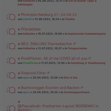
B
g
at
von
Katharine
» 05.09.2023, 12:31 » in
Gut zu wissen! Tipps &
n
e
ei
ei
Anleitungen
g
n
tr
an
el
er
a
ha
es
Photopia Hamburg 21.-24.09.23
B
g
n
e
ei
rs
g
von
icke46
» 13.08.2023, 16:34 » in
Termine
n
tr
te
er
a
r
Pferdeliebe
B
g
u
ei
rs
n
von
Katharine
» 19.07.2023, 10:09 » in
Inspirierende Kundenbeispiele
tr
te
g
a
r
el
NEU: ZWILLING Thermobecher
g
u
es
at
rs
n
von
Katharine
» 13.07.2023, 10:27 » in
Fotogeschenke
e
ei
te
g
n
an
r
el
er
PixelPiloten: All of me LOVES all of you
ha
u
es
B
at
n
rs
n
von
PixelPiloten
» 11.07.2023, 12:00 » in
Gestaltung & Visualisierung
e
ei
ei
g
te
g
n
tr
an
r
el
er
a
Polaroid-Filter
ha
u
es
B
g
at
n
rs
n
von
spica
» 20.04.2023, 12:56 » in
Dies & Das
e
ei
ei
g
te
g
n
tr
an
r
el
er
a
Buchvorlagen Kochen und Backen
ha
u
es
B
g
at
n
rs
n
von
spica
» 20.04.2023, 10:35 » in
Gestaltungssoftware
e
ei
ei
g
te
g
n
tr
an
r
el
er
a
ha
u
es
B
g
@Pascalinah: Postkarten-Layout IRGENDWO in
rs
n
n
e
ei
te
MEXIKO
g
g
n