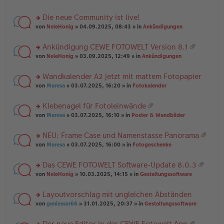
te
g
n
a
r
el
er
g
Die neue Community ist live!
u
es
B
rs
n
von
NeleHonig
» 04.09.2025, 08:43 » in
Ankündigungen
e
ei
te
g
n
tr
r
el
er
a
Ankündigung CEWE FOTOWELT Version 8.1
u
es
B
g
at
rs
n
von
NeleHonig
» 03.09.2025, 12:49 » in
Ankündigungen
e
ei
ei
te
g
n
tr
an
r
el
er
a
Wandkalender A2 jetzt mit mattem Fotopapier
ha
u
es
B
g
n
rs
n
von
Maresa
» 03.07.2025, 16:20 » in
Fotokalender
e
ei
g
te
g
n
tr
r
el
er
a
Klebenagel für Fotoleinwände
u
es
B
g
at
rs
n
von
Maresa
» 03.07.2025, 16:10 » in
Poster & Wandbilder
e
ei
ei
te
g
n
tr
an
r
el
er
a
NEU: Frame Case und Namenstasse Panorama
ha
u
es
B
g
at
n
rs
n
von
Maresa
» 03.07.2025, 16:00 » in
Fotogeschenke
e
ei
ei
g
te
g
n
tr
an
r
el
er
a
Das CEWE FOTOWELT Software-Update 8.0.3
ha
u
es
B
g
at
n
rs
n
von
NeleHonig
» 10.03.2025, 14:15 » in
Gestaltungssoftware
e
ei
ei
g
te
g
n
tr
an
r
el
er
a
Layoutvorschlag mit ungleichen Abständen
ha
u
es
B
g
n
rs
n
von
geniesser66
» 31.01.2025, 20:37 » in
Gestaltungssoftware
e
ei
g
te
g
n
tr
r
el
er
a
Der neue Editor in der CEWE Fotowelt App