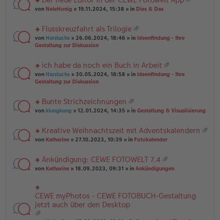
u
es
B
g
at
rs
n
von
NeleHonig
» 19.11.2024, 15:38 » in
Dies & Das
e
ei
ei
te
g
n
tr
an
r
el
er
a
Flusskreuzfahrt als Trilogie
ha
u
es
B
g
at
n
rs
n
von
Harzluchs
» 26.06.2024, 18:46 » in
Ideenfindung - Ihre
e
ei
ei
g
te
g
Gestaltung zur Diskussion
n
tr
an
r
el
er
a
ha
u
es
B
g
ich habe da noch ein Buch in Arbeit
n
n
e
ei
at
g
rs
g
von
Harzluchs
» 30.05.2024, 18:58 » in
Ideenfindung - Ihre
n
tr
ei
te
el
Gestaltung zur Diskussion
er
a
an
r
es
B
g
ha
u
e
ei
Bunte Strichzeichnungen
n
n
n
tr
at
g
rs
g
von
klungkung
» 12.01.2024, 14:35 » in
Gestaltung & Visualisierung
er
a
ei
te
el
B
g
an
r
es
ei
Kreative Weihnachtszeit mit Adventskalendern
ha
u
e
tr
at
n
rs
n
von
Katharine
» 27.10.2023, 10:39 » in
Fotokalender
n
a
ei
g
te
g
er
g
an
r
el
B
Ankündigung: CEWE FOTOWELT 7.4
ha
u
es
ei
at
n
rs
n
von
Katharine
» 18.09.2023, 09:31 » in
Ankündigungen
e
tr
ei
g
te
g
n
a
an
r
el
er
g
ha
u
es
B
CEWE myPhotos - CEWE FOTOBUCH-Gestaltung
rs
n
n
e
ei
te
jetzt auch über den Desktop
g
g
n
tr
r
el
er
a
u
es