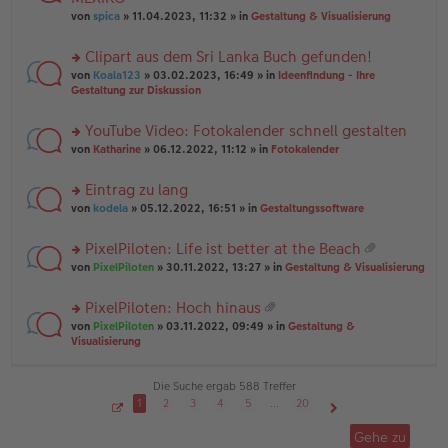
tr
r
el
er
a
von
spica
» 11.04.2023, 11:32 » in
Gestaltung & Visualisierung
u
es
B
g
n
e
ei
Clipart aus dem Sri Lanka Buch gefunden!
g
n
tr
el
er
a
rs
von
Koala123
» 03.02.2023, 16:49 » in
Ideenfindung - Ihre
es
B
g
te
Gestaltung zur Diskussion
e
ei
r
n
tr
u
YouTube Video: Fotokalender schnell gestalten
er
a
n
B
g
rs
g
von
Katharine
» 06.12.2022, 11:12 » in
Fotokalender
ei
te
el
tr
r
es
Eintrag zu lang
a
u
e
g
rs
n
von
kodela
» 05.12.2022, 16:51 » in
Gestaltungssoftware
n
te
g
er
r
el
B
PixelPiloten: Life ist better at the Beach
u
es
ei
at
rs
n
von
PixelPiloten
» 30.11.2022, 13:27 » in
Gestaltung & Visualisierung
e
tr
ei
te
g
n
a
an
r
el
er
g
PixelPiloten: Hoch hinaus
ha
u
es
B
at
n
rs
n
von
PixelPiloten
» 03.11.2022, 09:49 » in
Gestaltung &
e
ei
ei
g
te
g
Visualisierung
n
tr
an
r
el
er
a
ha
u
es
B
g
n
n
e
Die Suche ergab 588 Treffer
ei
g
g
n
tr
1
2
3
4
5
…
20
el
er
a
S
Nächste
es
B
g
e
Gehe zu
i
e
ei