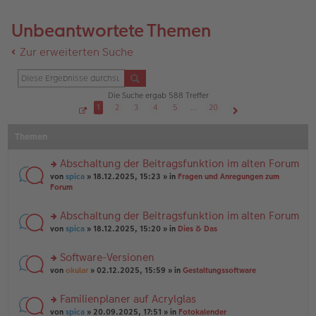
Unbeantwortete Themen
Zur erweiterten Suche
Die Suche ergab 588 Treffer
1
2
3
4
5
…
20
S
Nächste
e
Themen
i
t
e
1
Abschaltung der Beitragsfunktion im alten Forum
v
o
rs
von
spica
» 18.12.2025, 15:23 » in
Fragen und Anregungen zum
n
te
Forum
2
r
0
u
Abschaltung der Beitragsfunktion im alten Forum
n
rs
g
von
spica
» 18.12.2025, 15:20 » in
Dies & Das
te
el
r
es
Software-Versionen
u
e
rs
n
von
okular
» 02.12.2025, 15:59 » in
Gestaltungssoftware
n
te
g
er
r
el
B
Familienplaner auf Acrylglas
u
es
ei
rs
n
von
spica
» 20.09.2025, 17:51 » in
Fotokalender
e
tr