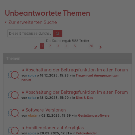
Unbeantwortete Themen
Zur erweiterten Suche
Die Suche ergab 588 Treffer
1
2
3
4
5
…
20
S
Nächste
e
Themen
i
t
e
1
Abschaltung der Beitragsfunktion im alten Forum
v
o
rs
von
spica
» 18.12.2025, 15:23 » in
Fragen und Anregungen zum
n
te
Forum
2
r
0
u
Abschaltung der Beitragsfunktion im alten Forum
n
rs
g
von
spica
» 18.12.2025, 15:20 » in
Dies & Das
te
el
r
es
Software-Versionen
u
e
rs
n
von
okular
» 02.12.2025, 15:59 » in
Gestaltungssoftware
n
te
g
er
r
el
B
Familienplaner auf Acrylglas
u
es
ei
rs
n
von
spica
» 20.09.2025, 17:51 » in
Fotokalender
e
tr