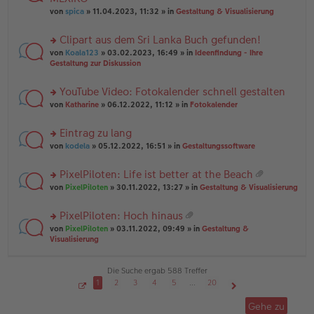
tr
r
el
er
a
von
spica
» 11.04.2023, 11:32 » in
Gestaltung & Visualisierung
u
es
B
g
n
e
ei
Clipart aus dem Sri Lanka Buch gefunden!
g
n
tr
el
er
a
rs
von
Koala123
» 03.02.2023, 16:49 » in
Ideenfindung - Ihre
es
B
g
te
Gestaltung zur Diskussion
e
ei
r
n
tr
u
YouTube Video: Fotokalender schnell gestalten
er
a
n
B
g
rs
g
von
Katharine
» 06.12.2022, 11:12 » in
Fotokalender
ei
te
el
tr
r
es
Eintrag zu lang
a
u
e
g
rs
n
von
kodela
» 05.12.2022, 16:51 » in
Gestaltungssoftware
n
te
g
er
r
el
B
PixelPiloten: Life ist better at the Beach
u
es
ei
at
rs
n
von
PixelPiloten
» 30.11.2022, 13:27 » in
Gestaltung & Visualisierung
e
tr
ei
te
g
n
a
an
r
el
er
g
PixelPiloten: Hoch hinaus
ha
u
es
B
at
n
rs
n
von
PixelPiloten
» 03.11.2022, 09:49 » in
Gestaltung &
e
ei
ei
g
te
g
Visualisierung
n
tr
an
r
el
er
a
ha
u
es
B
g
n
n
e
Die Suche ergab 588 Treffer
ei
g
g
n
tr
1
2
3
4
5
…
20
el
er
a
S
Nächste
es
B
g
e
Gehe zu
i
e
ei