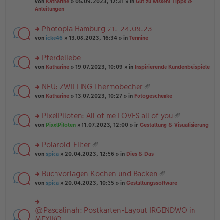
B
g
at
von
Katharine
» 05.09.2023, 12:31 » in
Gut zu wissen! Tipps &
n
e
ei
ei
Anleitungen
g
n
tr
an
el
er
a
ha
es
Photopia Hamburg 21.-24.09.23
B
g
n
e
ei
rs
g
von
icke46
» 13.08.2023, 16:34 » in
Termine
n
tr
te
er
a
r
Pferdeliebe
B
g
u
ei
rs
n
von
Katharine
» 19.07.2023, 10:09 » in
Inspirierende Kundenbeispiele
tr
te
g
a
r
el
NEU: ZWILLING Thermobecher
g
u
es
at
rs
n
von
Katharine
» 13.07.2023, 10:27 » in
Fotogeschenke
e
ei
te
g
n
an
r
el
er
PixelPiloten: All of me LOVES all of you
ha
u
es
B
at
n
rs
n
von
PixelPiloten
» 11.07.2023, 12:00 » in
Gestaltung & Visualisierung
e
ei
ei
g
te
g
n
tr
an
r
el
er
a
Polaroid-Filter
ha
u
es
B
g
at
n
rs
n
von
spica
» 20.04.2023, 12:56 » in
Dies & Das
e
ei
ei
g
te
g
n
tr
an
r
el
er
a
Buchvorlagen Kochen und Backen
ha
u
es
B
g
at
n
rs
n
von
spica
» 20.04.2023, 10:35 » in
Gestaltungssoftware
e
ei
ei
g
te
g
n
tr
an
r
el
er
a
ha
u
es
B
g
@Pascalinah: Postkarten-Layout IRGENDWO in
rs
n
n
e
ei
te
MEXIKO
g
g
n