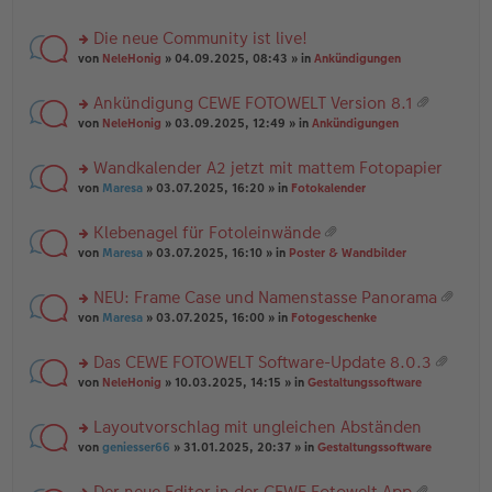
te
g
n
a
r
el
er
g
Die neue Community ist live!
u
es
B
rs
n
von
NeleHonig
» 04.09.2025, 08:43 » in
Ankündigungen
e
ei
te
g
n
tr
r
el
er
a
Ankündigung CEWE FOTOWELT Version 8.1
u
es
B
g
at
rs
n
von
NeleHonig
» 03.09.2025, 12:49 » in
Ankündigungen
e
ei
ei
te
g
n
tr
an
r
el
er
a
Wandkalender A2 jetzt mit mattem Fotopapier
ha
u
es
B
g
n
rs
n
von
Maresa
» 03.07.2025, 16:20 » in
Fotokalender
e
ei
g
te
g
n
tr
r
el
er
a
Klebenagel für Fotoleinwände
u
es
B
g
at
rs
n
von
Maresa
» 03.07.2025, 16:10 » in
Poster & Wandbilder
e
ei
ei
te
g
n
tr
an
r
el
er
a
NEU: Frame Case und Namenstasse Panorama
ha
u
es
B
g
at
n
rs
n
von
Maresa
» 03.07.2025, 16:00 » in
Fotogeschenke
e
ei
ei
g
te
g
n
tr
an
r
el
er
a
Das CEWE FOTOWELT Software-Update 8.0.3
ha
u
es
B
g
at
n
rs
n
von
NeleHonig
» 10.03.2025, 14:15 » in
Gestaltungssoftware
e
ei
ei
g
te
g
n
tr
an
r
el
er
a
Layoutvorschlag mit ungleichen Abständen
ha
u
es
B
g
n
rs
n
von
geniesser66
» 31.01.2025, 20:37 » in
Gestaltungssoftware
e
ei
g
te
g
n
tr
r
el
er
a
Der neue Editor in der CEWE Fotowelt App