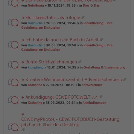
u
es
B
g
at
rs
n
von
NeleHonig
» 19.11.2024, 15:38 » in
Dies & Das
e
ei
ei
te
g
n
tr
an
r
el
er
a
Flusskreuzfahrt als Trilogie
ha
u
es
B
g
at
n
rs
n
von
Harzluchs
» 26.06.2024, 18:46 » in
Ideenfindung - Ihre
e
ei
ei
g
te
g
Gestaltung zur Diskussion
n
tr
an
r
el
er
a
ha
u
es
B
g
ich habe da noch ein Buch in Arbeit
n
n
e
ei
at
g
rs
g
von
Harzluchs
» 30.05.2024, 18:58 » in
Ideenfindung - Ihre
n
tr
ei
te
el
Gestaltung zur Diskussion
er
a
an
r
es
B
g
ha
u
e
ei
Bunte Strichzeichnungen
n
n
n
tr
at
g
rs
g
von
klungkung
» 12.01.2024, 14:35 » in
Gestaltung & Visualisierung
er
a
ei
te
el
B
g
an
r
es
ei
Kreative Weihnachtszeit mit Adventskalendern
ha
u
e
tr
at
n
rs
n
von
Katharine
» 27.10.2023, 10:39 » in
Fotokalender
n
a
ei
g
te
g
er
g
an
r
el
B
Ankündigung: CEWE FOTOWELT 7.4
ha
u
es
ei
at
n
rs
n
von
Katharine
» 18.09.2023, 09:31 » in
Ankündigungen
e
tr
ei
g
te
g
n
a
an
r
el
er
g
ha
u
es
B
CEWE myPhotos - CEWE FOTOBUCH-Gestaltung
rs
n
n
e
ei
te
jetzt auch über den Desktop
g
g
n
tr
r
el
er
a
u
es