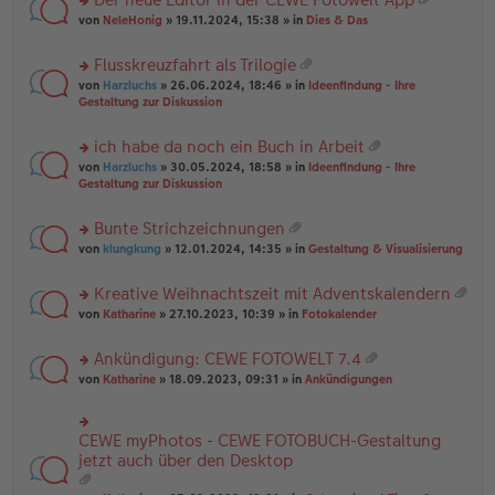
u
es
B
g
at
rs
n
von
NeleHonig
» 19.11.2024, 15:38 » in
Dies & Das
e
ei
ei
te
g
n
tr
an
r
el
er
a
Flusskreuzfahrt als Trilogie
ha
u
es
B
g
at
n
rs
n
von
Harzluchs
» 26.06.2024, 18:46 » in
Ideenfindung - Ihre
e
ei
ei
g
te
g
Gestaltung zur Diskussion
n
tr
an
r
el
er
a
ha
u
es
B
g
ich habe da noch ein Buch in Arbeit
n
n
e
ei
at
g
rs
g
von
Harzluchs
» 30.05.2024, 18:58 » in
Ideenfindung - Ihre
n
tr
ei
te
el
Gestaltung zur Diskussion
er
a
an
r
es
B
g
ha
u
e
ei
Bunte Strichzeichnungen
n
n
n
tr
at
g
rs
g
von
klungkung
» 12.01.2024, 14:35 » in
Gestaltung & Visualisierung
er
a
ei
te
el
B
g
an
r
es
ei
Kreative Weihnachtszeit mit Adventskalendern
ha
u
e
tr
at
n
rs
n
von
Katharine
» 27.10.2023, 10:39 » in
Fotokalender
n
a
ei
g
te
g
er
g
an
r
el
B
Ankündigung: CEWE FOTOWELT 7.4
ha
u
es
ei
at
n
rs
n
von
Katharine
» 18.09.2023, 09:31 » in
Ankündigungen
e
tr
ei
g
te
g
n
a
an
r
el
er
g
ha
u
es
B
CEWE myPhotos - CEWE FOTOBUCH-Gestaltung
rs
n
n
e
ei
te
jetzt auch über den Desktop
g
g
n
tr
r
el
er
a
u
es