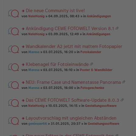
te
g
n
a
r
el
er
g
Die neue Community ist live!
u
es
B
rs
n
von
NeleHonig
» 04.09.2025, 08:43 » in
Ankündigungen
e
ei
te
g
n
tr
r
el
er
a
Ankündigung CEWE FOTOWELT Version 8.1
u
es
B
g
at
rs
n
von
NeleHonig
» 03.09.2025, 12:49 » in
Ankündigungen
e
ei
ei
te
g
n
tr
an
r
el
er
a
Wandkalender A2 jetzt mit mattem Fotopapier
ha
u
es
B
g
n
rs
n
von
Maresa
» 03.07.2025, 16:20 » in
Fotokalender
e
ei
g
te
g
n
tr
r
el
er
a
Klebenagel für Fotoleinwände
u
es
B
g
at
rs
n
von
Maresa
» 03.07.2025, 16:10 » in
Poster & Wandbilder
e
ei
ei
te
g
n
tr
an
r
el
er
a
NEU: Frame Case und Namenstasse Panorama
ha
u
es
B
g
at
n
rs
n
von
Maresa
» 03.07.2025, 16:00 » in
Fotogeschenke
e
ei
ei
g
te
g
n
tr
an
r
el
er
a
Das CEWE FOTOWELT Software-Update 8.0.3
ha
u
es
B
g
at
n
rs
n
von
NeleHonig
» 10.03.2025, 14:15 » in
Gestaltungssoftware
e
ei
ei
g
te
g
n
tr
an
r
el
er
a
Layoutvorschlag mit ungleichen Abständen
ha
u
es
B
g
n
rs
n
von
geniesser66
» 31.01.2025, 20:37 » in
Gestaltungssoftware
e
ei
g
te
g
n
tr
r
el
er
a
Der neue Editor in der CEWE Fotowelt App