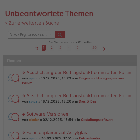
Unbeantwortete Themen
Zur erweiterten Suche
Die Suche ergab 588 Treffer
1
2
3
4
5
…
20
S
Nächste
e
Themen
i
t
e
1
Abschaltung der Beitragsfunktion im alten Forum
v
o
rs
von
spica
» 18.12.2025, 15:23 » in
Fragen und Anregungen zum
n
te
Forum
2
r
0
u
Abschaltung der Beitragsfunktion im alten Forum
n
rs
g
von
spica
» 18.12.2025, 15:20 » in
Dies & Das
te
el
r
es
Software-Versionen
u
e
rs
n
von
okular
» 02.12.2025, 15:59 » in
Gestaltungssoftware
n
te
g
er
r
el
B
Familienplaner auf Acrylglas
u
es
ei
rs
n
von
spica
» 20.09.2025, 17:51 » in
Fotokalender
e
tr