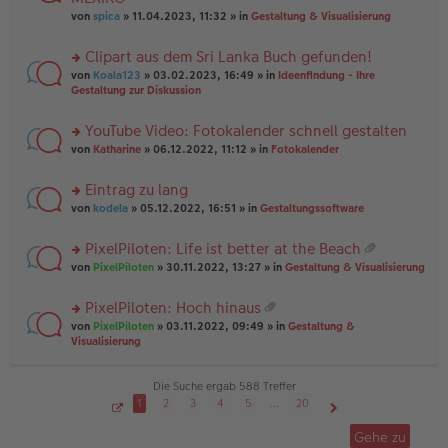
tr
r
el
er
a
von
spica
» 11.04.2023, 11:32 » in
Gestaltung & Visualisierung
u
es
B
g
n
e
ei
Clipart aus dem Sri Lanka Buch gefunden!
g
n
tr
el
er
a
rs
von
Koala123
» 03.02.2023, 16:49 » in
Ideenfindung - Ihre
es
B
g
te
Gestaltung zur Diskussion
e
ei
r
n
tr
u
YouTube Video: Fotokalender schnell gestalten
er
a
n
B
g
rs
g
von
Katharine
» 06.12.2022, 11:12 » in
Fotokalender
ei
te
el
tr
r
es
Eintrag zu lang
a
u
e
g
rs
n
von
kodela
» 05.12.2022, 16:51 » in
Gestaltungssoftware
n
te
g
er
r
el
B
PixelPiloten: Life ist better at the Beach
u
es
ei
at
rs
n
von
PixelPiloten
» 30.11.2022, 13:27 » in
Gestaltung & Visualisierung
e
tr
ei
te
g
n
a
an
r
el
er
g
PixelPiloten: Hoch hinaus
ha
u
es
B
at
n
rs
n
von
PixelPiloten
» 03.11.2022, 09:49 » in
Gestaltung &
e
ei
ei
g
te
g
Visualisierung
n
tr
an
r
el
er
a
ha
u
es
B
g
n
n
e
Die Suche ergab 588 Treffer
ei
g
g
n
tr
1
2
3
4
5
…
20
el
er
a
S
Nächste
es
B
g
e
Gehe zu
i
e
ei