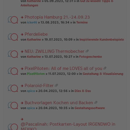
B
g
at
von
Katharine
» 05.09.2023, 12:31 » in
Gut zu wissen! Tipps &
n
e
ei
ei
Anleitungen
g
n
tr
an
el
er
a
ha
es
Photopia Hamburg 21.-24.09.23
B
g
n
e
ei
rs
g
von
icke46
» 13.08.2023, 16:34 » in
Termine
n
tr
te
er
a
r
Pferdeliebe
B
g
u
ei
rs
n
von
Katharine
» 19.07.2023, 10:09 » in
Inspirierende Kundenbeispiele
tr
te
g
a
r
el
NEU: ZWILLING Thermobecher
g
u
es
at
rs
n
von
Katharine
» 13.07.2023, 10:27 » in
Fotogeschenke
e
ei
te
g
n
an
r
el
er
PixelPiloten: All of me LOVES all of you
ha
u
es
B
at
n
rs
n
von
PixelPiloten
» 11.07.2023, 12:00 » in
Gestaltung & Visualisierung
e
ei
ei
g
te
g
n
tr
an
r
el
er
a
Polaroid-Filter
ha
u
es
B
g
at
n
rs
n
von
spica
» 20.04.2023, 12:56 » in
Dies & Das
e
ei
ei
g
te
g
n
tr
an
r
el
er
a
Buchvorlagen Kochen und Backen
ha
u
es
B
g
at
n
rs
n
von
spica
» 20.04.2023, 10:35 » in
Gestaltungssoftware
e
ei
ei
g
te
g
n
tr
an
r
el
er
a
ha
u
es
B
g
@Pascalinah: Postkarten-Layout IRGENDWO in
rs
n
n
e
ei
te
MEXIKO
g
g
n