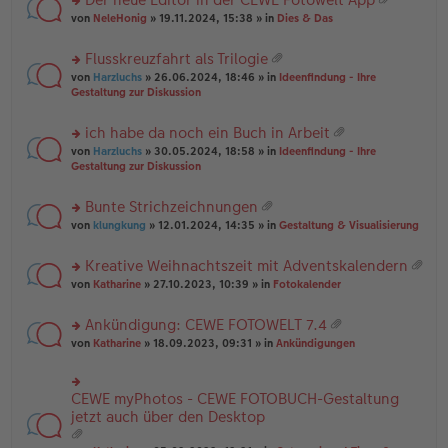
u
es
B
g
at
rs
n
von
NeleHonig
» 19.11.2024, 15:38 » in
Dies & Das
e
ei
ei
te
g
n
tr
an
r
el
er
a
Flusskreuzfahrt als Trilogie
ha
u
es
B
g
at
n
rs
n
von
Harzluchs
» 26.06.2024, 18:46 » in
Ideenfindung - Ihre
e
ei
ei
g
te
g
Gestaltung zur Diskussion
n
tr
an
r
el
er
a
ha
u
es
B
g
ich habe da noch ein Buch in Arbeit
n
n
e
ei
at
g
rs
g
von
Harzluchs
» 30.05.2024, 18:58 » in
Ideenfindung - Ihre
n
tr
ei
te
el
Gestaltung zur Diskussion
er
a
an
r
es
B
g
ha
u
e
ei
Bunte Strichzeichnungen
n
n
n
tr
at
g
rs
g
von
klungkung
» 12.01.2024, 14:35 » in
Gestaltung & Visualisierung
er
a
ei
te
el
B
g
an
r
es
ei
Kreative Weihnachtszeit mit Adventskalendern
ha
u
e
tr
at
n
rs
n
von
Katharine
» 27.10.2023, 10:39 » in
Fotokalender
n
a
ei
g
te
g
er
g
an
r
el
B
Ankündigung: CEWE FOTOWELT 7.4
ha
u
es
ei
at
n
rs
n
von
Katharine
» 18.09.2023, 09:31 » in
Ankündigungen
e
tr
ei
g
te
g
n
a
an
r
el
er
g
ha
u
es
B
CEWE myPhotos - CEWE FOTOBUCH-Gestaltung
rs
n
n
e
ei
te
jetzt auch über den Desktop
g
g
n
tr
r
el
er
a
u
es