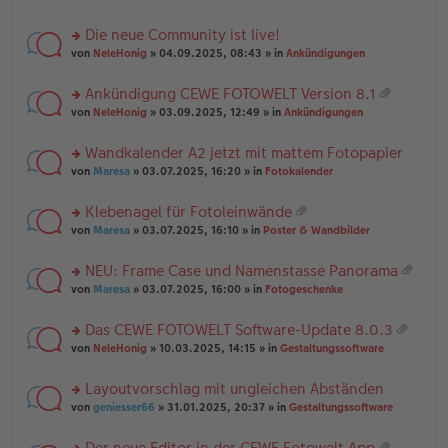
te
g
n
a
r
el
er
g
Die neue Community ist live!
u
es
B
rs
n
von
NeleHonig
» 04.09.2025, 08:43 » in
Ankündigungen
e
ei
te
g
n
tr
r
el
er
a
Ankündigung CEWE FOTOWELT Version 8.1
u
es
B
g
at
rs
n
von
NeleHonig
» 03.09.2025, 12:49 » in
Ankündigungen
e
ei
ei
te
g
n
tr
an
r
el
er
a
Wandkalender A2 jetzt mit mattem Fotopapier
ha
u
es
B
g
n
rs
n
von
Maresa
» 03.07.2025, 16:20 » in
Fotokalender
e
ei
g
te
g
n
tr
r
el
er
a
Klebenagel für Fotoleinwände
u
es
B
g
at
rs
n
von
Maresa
» 03.07.2025, 16:10 » in
Poster & Wandbilder
e
ei
ei
te
g
n
tr
an
r
el
er
a
NEU: Frame Case und Namenstasse Panorama
ha
u
es
B
g
at
n
rs
n
von
Maresa
» 03.07.2025, 16:00 » in
Fotogeschenke
e
ei
ei
g
te
g
n
tr
an
r
el
er
a
Das CEWE FOTOWELT Software-Update 8.0.3
ha
u
es
B
g
at
n
rs
n
von
NeleHonig
» 10.03.2025, 14:15 » in
Gestaltungssoftware
e
ei
ei
g
te
g
n
tr
an
r
el
er
a
Layoutvorschlag mit ungleichen Abständen
ha
u
es
B
g
n
rs
n
von
geniesser66
» 31.01.2025, 20:37 » in
Gestaltungssoftware
e
ei
g
te
g
n
tr
r
el
er
a
Der neue Editor in der CEWE Fotowelt App