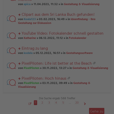
tr
r
el
er
a
von
spica
» 11.04.2023, 11:32 » in
Gestaltung & Visualisierung
u
es
B
g
n
e
ei
Clipart aus dem Sri Lanka Buch gefunden!
g
n
tr
el
er
a
rs
von
Koala123
» 03.02.2023, 16:49 » in
Ideenfindung - Ihre
es
B
g
te
Gestaltung zur Diskussion
e
ei
r
n
tr
u
YouTube Video: Fotokalender schnell gestalten
er
a
n
B
g
rs
g
von
Katharine
» 06.12.2022, 11:12 » in
Fotokalender
ei
te
el
tr
r
es
Eintrag zu lang
a
u
e
g
rs
n
von
kodela
» 05.12.2022, 16:51 » in
Gestaltungssoftware
n
te
g
er
r
el
B
PixelPiloten: Life ist better at the Beach
u
es
ei
at
rs
n
von
PixelPiloten
» 30.11.2022, 13:27 » in
Gestaltung & Visualisierung
e
tr
ei
te
g
n
a
an
r
el
er
g
PixelPiloten: Hoch hinaus
ha
u
es
B
at
n
rs
n
von
PixelPiloten
» 03.11.2022, 09:49 » in
Gestaltung &
e
ei
ei
g
te
g
Visualisierung
n
tr
an
r
el
er
a
ha
u
es
B
g
n
n
e
Die Suche ergab 588 Treffer
ei
g
g
n
tr
1
2
3
4
5
…
20
el
er
a
S
Nächste
es
B
g
e
Gehe zu
i
e
ei