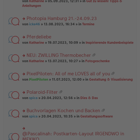
B
g
at
von
Katharine
» 05.09.2023, 12:31 » in
Gut zu wissen! Tipps &
n
e
ei
ei
Anleitungen
g
n
tr
an
el
er
a
ha
es
Photopia Hamburg 21.-24.09.23
B
g
n
e
ei
rs
g
von
icke46
» 13.08.2023, 16:34 » in
Termine
n
tr
te
er
a
r
Pferdeliebe
B
g
u
ei
rs
n
von
Katharine
» 19.07.2023, 10:09 » in
Inspirierende Kundenbeispiele
tr
te
g
a
r
el
NEU: ZWILLING Thermobecher
g
u
es
at
rs
n
von
Katharine
» 13.07.2023, 10:27 » in
Fotogeschenke
e
ei
te
g
n
an
r
el
er
PixelPiloten: All of me LOVES all of you
ha
u
es
B
at
n
rs
n
von
PixelPiloten
» 11.07.2023, 12:00 » in
Gestaltung & Visualisierung
e
ei
ei
g
te
g
n
tr
an
r
el
er
a
Polaroid-Filter
ha
u
es
B
g
at
n
rs
n
von
spica
» 20.04.2023, 12:56 » in
Dies & Das
e
ei
ei
g
te
g
n
tr
an
r
el
er
a
Buchvorlagen Kochen und Backen
ha
u
es
B
g
at
n
rs
n
von
spica
» 20.04.2023, 10:35 » in
Gestaltungssoftware
e
ei
ei
g
te
g
n
tr
an
r
el
er
a
ha
u
es
B
g
@Pascalinah: Postkarten-Layout IRGENDWO in
rs
n
n
e
ei
te
MEXIKO
g
g
n