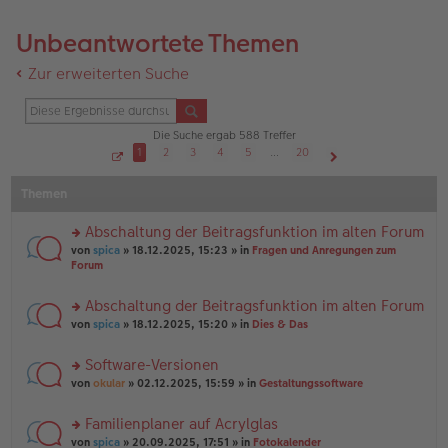
Unbeantwortete Themen
Zur erweiterten Suche
Die Suche ergab 588 Treffer
1
2
3
4
5
…
20
S
Nächste
e
Themen
i
t
e
1
Abschaltung der Beitragsfunktion im alten Forum
v
o
rs
von
spica
» 18.12.2025, 15:23 » in
Fragen und Anregungen zum
n
te
Forum
2
r
0
u
Abschaltung der Beitragsfunktion im alten Forum
n
rs
g
von
spica
» 18.12.2025, 15:20 » in
Dies & Das
te
el
r
es
Software-Versionen
u
e
rs
n
von
okular
» 02.12.2025, 15:59 » in
Gestaltungssoftware
n
te
g
er
r
el
B
Familienplaner auf Acrylglas
u
es
ei
rs
n
von
spica
» 20.09.2025, 17:51 » in
Fotokalender
e
tr