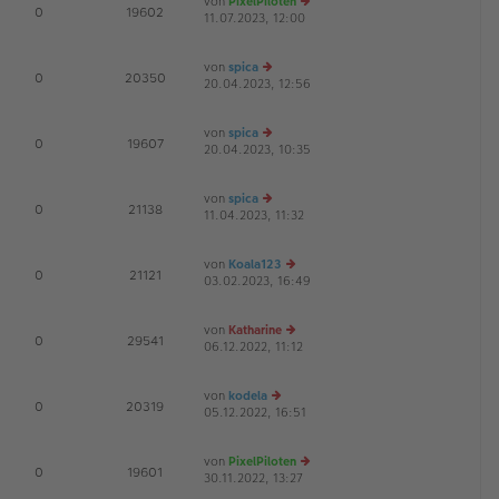
von
PixelPiloten
te
tr
E
0
19602
11.07.2023, 12:00
e
r
a
u
B
g
es
ei
von
spica
te
tr
D
E
0
20350
20.04.2023, 12:56
e
r
a
u
B
g
es
ei
von
spica
te
tr
D
E
0
19607
20.04.2023, 10:35
e
r
a
u
B
g
es
ei
von
spica
te
tr
E
0
21138
11.04.2023, 11:32
e
r
a
u
B
g
es
ei
von
Koala123
te
tr
E
0
21121
03.02.2023, 16:49
e
r
a
u
B
g
es
ei
von
Katharine
te
tr
E
0
29541
06.12.2022, 11:12
e
r
a
u
B
g
es
ei
von
kodela
te
tr
E
0
20319
05.12.2022, 16:51
e
r
a
u
B
g
es
ei
von
PixelPiloten
te
tr
E
0
19601
30.11.2022, 13:27
e
r
a
u
B
g