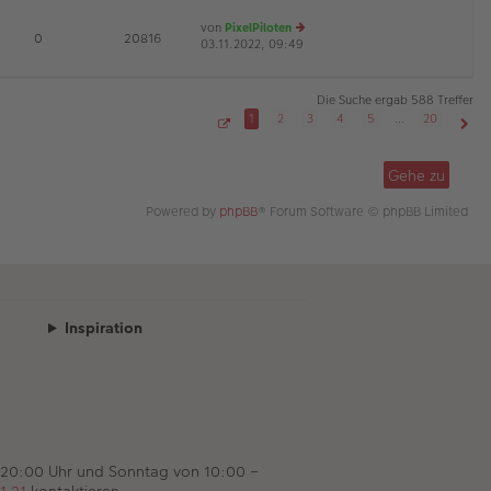
es
ei
von
PixelPiloten
te
tr
D
E
0
20816
03.11.2022, 09:49
e
r
a
u
B
g
es
ei
te
tr
Die Suche ergab 588 Treffer
r
a
1
2
3
4
5
…
20
B
g
S
Näch
ei
e
tr
i
Gehe zu
t
a
e
g
1
Powered by
phpBB
® Forum Software © phpBB Limited
v
o
n
2
0
Inspiration
 20:00 Uhr und Sonntag von 10:00 –