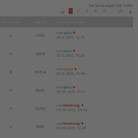
Die Suche ergab 588 Treffer
1
2
3
4
5
…
20
S
Näch
e
Antworten
Zugriffe
Letzter Beitrag
i
t
e
von
spica
1
E
0
11769
v
18.12.2025, 15:23
e
o
u
n
2
es
0
von
spica
te
E
0
14916
18.12.2025, 15:20
e
r
u
B
es
ei
von
okular
te
tr
E
0
261534
02.12.2025, 15:59
e
r
a
u
B
g
es
ei
von
spica
te
tr
E
0
8592
20.09.2025, 17:51
e
r
a
u
B
g
es
ei
von
NeleHonig
te
tr
E
0
23745
04.09.2025, 08:43
e
r
a
u
B
g
es
ei
von
NeleHonig
te
tr
E
0
7805
03.09.2025, 12:49
e
r
a
u
B
g
es