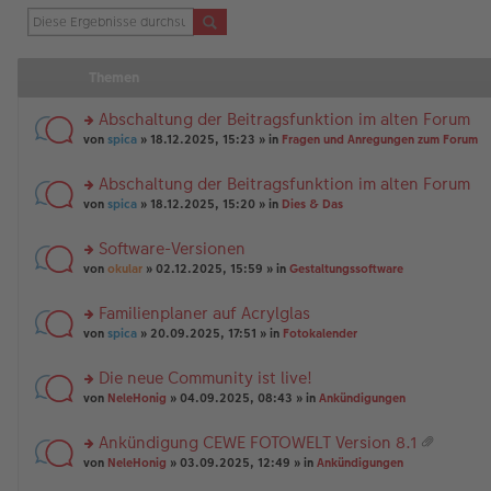
Themen
Abschaltung der Beitragsfunktion im alten Forum
rs
von
spica
» 18.12.2025, 15:23 » in
Fragen und Anregungen zum Forum
te
r
Abschaltung der Beitragsfunktion im alten Forum
u
rs
n
von
spica
» 18.12.2025, 15:20 » in
Dies & Das
te
g
r
el
Software-Versionen
u
es
rs
n
von
okular
» 02.12.2025, 15:59 » in
Gestaltungssoftware
e
te
g
n
r
el
er
Familienplaner auf Acrylglas
u
es
B
rs
n
von
spica
» 20.09.2025, 17:51 » in
Fotokalender
e
ei
te
g
n
tr
r
el
er
a
Die neue Community ist live!
u
es
B
g
rs
n
von
NeleHonig
» 04.09.2025, 08:43 » in
Ankündigungen
e
ei
te
g
n
tr
r
el
er
a
Ankündigung CEWE FOTOWELT Version 8.1
u
es
B
g
at
rs
n
von
NeleHonig
» 03.09.2025, 12:49 » in
Ankündigungen
e
ei
ei
te
g
n
tr