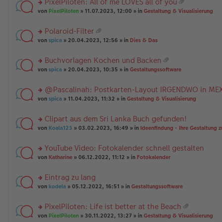
PixelPiloten: All of me LOVES all of you
ha
u
es
B
g
at
n
rs
n
von
PixelPiloten
» 11.07.2023, 12:00 » in
Gestaltung & Visualisierung
e
ei
ei
g
te
g
n
tr
an
r
el
er
a
Polaroid-Filter
ha
u
es
B
g
at
n
rs
n
von
spica
» 20.04.2023, 12:56 » in
Dies & Das
e
ei
ei
g
te
g
n
tr
an
r
el
er
a
Buchvorlagen Kochen und Backen
ha
u
es
B
g
at
n
rs
n
von
spica
» 20.04.2023, 10:35 » in
Gestaltungssoftware
e
ei
ei
g
te
g
n
tr
an
r
el
er
a
@Pascalinah: Postkarten-Layout IRGENDWO in ME
ha
u
es
B
g
n
rs
n
von
spica
» 11.04.2023, 11:32 » in
Gestaltung & Visualisierung
e
ei
g
te
g
n
tr
r
el
er
a
Clipart aus dem Sri Lanka Buch gefunden!
u
es
B
g
rs
n
von
Koala123
» 03.02.2023, 16:49 » in
Ideenfindung - Ihre Gestaltung z
e
ei
te
g
n
tr
r
el
er
a
YouTube Video: Fotokalender schnell gestalten
u
es
B
g
rs
n
von
Katharine
» 06.12.2022, 11:12 » in
Fotokalender
e
ei
te
g
n
tr
r
el
er
a
Eintrag zu lang
u
es
B
g
rs
n
von
kodela
» 05.12.2022, 16:51 » in
Gestaltungssoftware
e
ei
te
g
n
tr
r
el
er
a
PixelPiloten: Life ist better at the Beach
u
es
B
g
at
rs
n
von
PixelPiloten
» 30.11.2022, 13:27 » in
Gestaltung & Visualisierung
e
ei
ei