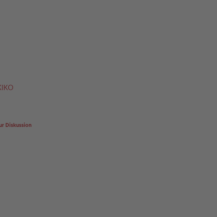
XIKO
ur Diskussion