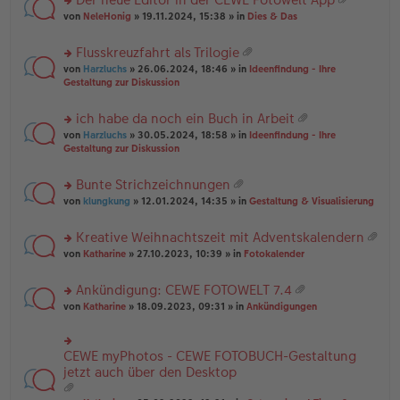
u
es
B
g
at
rs
n
von
NeleHonig
» 19.11.2024, 15:38 » in
Dies & Das
e
ei
ei
te
g
n
tr
an
r
el
er
a
Flusskreuzfahrt als Trilogie
ha
u
es
B
g
at
n
rs
n
von
Harzluchs
» 26.06.2024, 18:46 » in
Ideenfindung - Ihre
e
ei
ei
g
te
g
Gestaltung zur Diskussion
n
tr
an
r
el
er
a
ha
u
es
B
g
ich habe da noch ein Buch in Arbeit
n
n
e
ei
at
g
rs
g
von
Harzluchs
» 30.05.2024, 18:58 » in
Ideenfindung - Ihre
n
tr
ei
te
el
Gestaltung zur Diskussion
er
a
an
r
es
B
g
ha
u
e
ei
Bunte Strichzeichnungen
n
n
n
tr
at
g
rs
g
von
klungkung
» 12.01.2024, 14:35 » in
Gestaltung & Visualisierung
er
a
ei
te
el
B
g
an
r
es
ei
Kreative Weihnachtszeit mit Adventskalendern
ha
u
e
tr
at
n
rs
n
von
Katharine
» 27.10.2023, 10:39 » in
Fotokalender
n
a
ei
g
te
g
er
g
an
r
el
B
Ankündigung: CEWE FOTOWELT 7.4
ha
u
es
ei
at
n
rs
n
von
Katharine
» 18.09.2023, 09:31 » in
Ankündigungen
e
tr
ei
g
te
g
n
a
an
r
el
er
g
ha
u
es
B
CEWE myPhotos - CEWE FOTOBUCH-Gestaltung
rs
n
n
e
ei
te
jetzt auch über den Desktop
g
g
n
tr
r
el
er
a
u
es