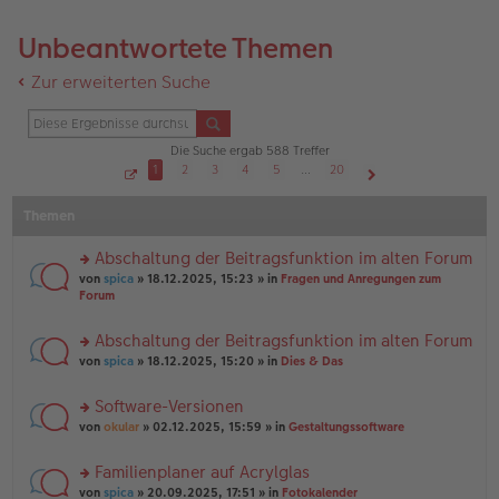
Unbeantwortete Themen
Zur erweiterten Suche
Die Suche ergab 588 Treffer
1
2
3
4
5
…
20
S
Nächste
e
Themen
i
t
e
1
Abschaltung der Beitragsfunktion im alten Forum
v
o
rs
von
spica
» 18.12.2025, 15:23 » in
Fragen und Anregungen zum
n
te
Forum
2
r
0
u
Abschaltung der Beitragsfunktion im alten Forum
n
rs
g
von
spica
» 18.12.2025, 15:20 » in
Dies & Das
te
el
r
es
Software-Versionen
u
e
rs
n
von
okular
» 02.12.2025, 15:59 » in
Gestaltungssoftware
n
te
g
er
r
el
B
Familienplaner auf Acrylglas
u
es
ei
rs
n
von
spica
» 20.09.2025, 17:51 » in
Fotokalender
e
tr