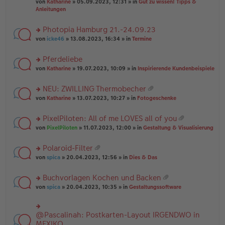
B
g
at
von
Katharine
» 05.09.2023, 12:31 » in
Gut zu wissen! Tipps &
n
e
ei
ei
Anleitungen
g
n
tr
an
el
er
a
ha
es
Photopia Hamburg 21.-24.09.23
B
g
n
e
ei
rs
g
von
icke46
» 13.08.2023, 16:34 » in
Termine
n
tr
te
er
a
r
Pferdeliebe
B
g
u
ei
rs
n
von
Katharine
» 19.07.2023, 10:09 » in
Inspirierende Kundenbeispiele
tr
te
g
a
r
el
NEU: ZWILLING Thermobecher
g
u
es
at
rs
n
von
Katharine
» 13.07.2023, 10:27 » in
Fotogeschenke
e
ei
te
g
n
an
r
el
er
PixelPiloten: All of me LOVES all of you
ha
u
es
B
at
n
rs
n
von
PixelPiloten
» 11.07.2023, 12:00 » in
Gestaltung & Visualisierung
e
ei
ei
g
te
g
n
tr
an
r
el
er
a
Polaroid-Filter
ha
u
es
B
g
at
n
rs
n
von
spica
» 20.04.2023, 12:56 » in
Dies & Das
e
ei
ei
g
te
g
n
tr
an
r
el
er
a
Buchvorlagen Kochen und Backen
ha
u
es
B
g
at
n
rs
n
von
spica
» 20.04.2023, 10:35 » in
Gestaltungssoftware
e
ei
ei
g
te
g
n
tr
an
r
el
er
a
ha
u
es
B
g
@Pascalinah: Postkarten-Layout IRGENDWO in
rs
n
n
e
ei
te
MEXIKO
g
g
n