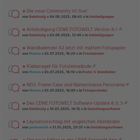
te
g
n
a
r
el
er
g
Die neue Community ist live!
u
es
B
rs
n
von
NeleHonig
» 04.09.2025, 08:43 » in
Ankündigungen
e
ei
te
g
n
tr
r
el
er
a
Ankündigung CEWE FOTOWELT Version 8.1
u
es
B
g
at
rs
n
von
NeleHonig
» 03.09.2025, 12:49 » in
Ankündigungen
e
ei
ei
te
g
n
tr
an
r
el
er
a
Wandkalender A2 jetzt mit mattem Fotopapier
ha
u
es
B
g
n
rs
n
von
Maresa
» 03.07.2025, 16:20 » in
Fotokalender
e
ei
g
te
g
n
tr
r
el
er
a
Klebenagel für Fotoleinwände
u
es
B
g
at
rs
n
von
Maresa
» 03.07.2025, 16:10 » in
Poster & Wandbilder
e
ei
ei
te
g
n
tr
an
r
el
er
a
NEU: Frame Case und Namenstasse Panorama
ha
u
es
B
g
at
n
rs
n
von
Maresa
» 03.07.2025, 16:00 » in
Fotogeschenke
e
ei
ei
g
te
g
n
tr
an
r
el
er
a
Das CEWE FOTOWELT Software-Update 8.0.3
ha
u
es
B
g
at
n
rs
n
von
NeleHonig
» 10.03.2025, 14:15 » in
Gestaltungssoftware
e
ei
ei
g
te
g
n
tr
an
r
el
er
a
Layoutvorschlag mit ungleichen Abständen
ha
u
es
B
g
n
rs
n
von
geniesser66
» 31.01.2025, 20:37 » in
Gestaltungssoftware
e
ei
g
te
g
n
tr
r
el
er
a
Der neue Editor in der CEWE Fotowelt App