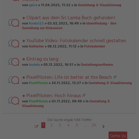
tr
r
el
er
a
von
spica
» 11.04.2023, 11:32 » in
Gestaltung & Visualisierung
u
es
B
g
n
e
ei
Clipart aus dem Sri Lanka Buch gefunden!
g
n
tr
el
er
a
rs
von
Koala123
» 03.02.2023, 16:49 » in
Ideenfindung - Ihre
es
B
g
te
Gestaltung zur Diskussion
e
ei
r
n
tr
u
YouTube Video: Fotokalender schnell gestalten
er
a
n
B
g
rs
g
von
Katharine
» 06.12.2022, 11:12 » in
Fotokalender
ei
te
el
tr
r
es
Eintrag zu lang
a
u
e
g
rs
n
von
kodela
» 05.12.2022, 16:51 » in
Gestaltungssoftware
n
te
g
er
r
el
B
PixelPiloten: Life ist better at the Beach
u
es
ei
at
rs
n
von
PixelPiloten
» 30.11.2022, 13:27 » in
Gestaltung & Visualisierung
e
tr
ei
te
g
n
a
an
r
el
er
g
PixelPiloten: Hoch hinaus
ha
u
es
B
at
n
rs
n
von
PixelPiloten
» 03.11.2022, 09:49 » in
Gestaltung &
e
ei
ei
g
te
g
Visualisierung
n
tr
an
r
el
er
a
ha
u
es
B
g
n
n
e
Die Suche ergab 588 Treffer
ei
g
g
n
tr
1
2
3
4
5
…
20
el
er
a
S
Nächste
es
B
g
e
Gehe zu
i
e
ei