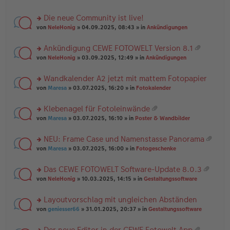
te
g
n
a
r
el
er
g
Die neue Community ist live!
u
es
B
rs
n
von
NeleHonig
» 04.09.2025, 08:43 » in
Ankündigungen
e
ei
te
g
n
tr
r
el
er
a
Ankündigung CEWE FOTOWELT Version 8.1
u
es
B
g
at
rs
n
von
NeleHonig
» 03.09.2025, 12:49 » in
Ankündigungen
e
ei
ei
te
g
n
tr
an
r
el
er
a
Wandkalender A2 jetzt mit mattem Fotopapier
ha
u
es
B
g
n
rs
n
von
Maresa
» 03.07.2025, 16:20 » in
Fotokalender
e
ei
g
te
g
n
tr
r
el
er
a
Klebenagel für Fotoleinwände
u
es
B
g
at
rs
n
von
Maresa
» 03.07.2025, 16:10 » in
Poster & Wandbilder
e
ei
ei
te
g
n
tr
an
r
el
er
a
NEU: Frame Case und Namenstasse Panorama
ha
u
es
B
g
at
n
rs
n
von
Maresa
» 03.07.2025, 16:00 » in
Fotogeschenke
e
ei
ei
g
te
g
n
tr
an
r
el
er
a
Das CEWE FOTOWELT Software-Update 8.0.3
ha
u
es
B
g
at
n
rs
n
von
NeleHonig
» 10.03.2025, 14:15 » in
Gestaltungssoftware
e
ei
ei
g
te
g
n
tr
an
r
el
er
a
Layoutvorschlag mit ungleichen Abständen
ha
u
es
B
g
n
rs
n
von
geniesser66
» 31.01.2025, 20:37 » in
Gestaltungssoftware
e
ei
g
te
g
n
tr
r
el
er
a
Der neue Editor in der CEWE Fotowelt App