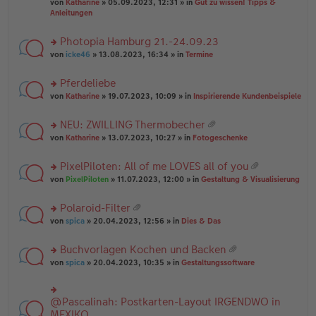
B
g
at
von
Katharine
» 05.09.2023, 12:31 » in
Gut zu wissen! Tipps &
n
e
ei
ei
Anleitungen
g
n
tr
an
el
er
a
ha
es
Photopia Hamburg 21.-24.09.23
B
g
n
e
ei
rs
g
von
icke46
» 13.08.2023, 16:34 » in
Termine
n
tr
te
er
a
r
Pferdeliebe
B
g
u
ei
rs
n
von
Katharine
» 19.07.2023, 10:09 » in
Inspirierende Kundenbeispiele
tr
te
g
a
r
el
NEU: ZWILLING Thermobecher
g
u
es
at
rs
n
von
Katharine
» 13.07.2023, 10:27 » in
Fotogeschenke
e
ei
te
g
n
an
r
el
er
PixelPiloten: All of me LOVES all of you
ha
u
es
B
at
n
rs
n
von
PixelPiloten
» 11.07.2023, 12:00 » in
Gestaltung & Visualisierung
e
ei
ei
g
te
g
n
tr
an
r
el
er
a
Polaroid-Filter
ha
u
es
B
g
at
n
rs
n
von
spica
» 20.04.2023, 12:56 » in
Dies & Das
e
ei
ei
g
te
g
n
tr
an
r
el
er
a
Buchvorlagen Kochen und Backen
ha
u
es
B
g
at
n
rs
n
von
spica
» 20.04.2023, 10:35 » in
Gestaltungssoftware
e
ei
ei
g
te
g
n
tr
an
r
el
er
a
ha
u
es
B
g
@Pascalinah: Postkarten-Layout IRGENDWO in
rs
n
n
e
ei
te
MEXIKO
g
g
n