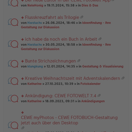
u
es
B
g
at
rs
n
von
NeleHonig
» 19.11.2024, 15:38 » in
Dies & Das
e
ei
ei
te
g
n
tr
an
r
el
er
a
Flusskreuzfahrt als Trilogie
ha
u
es
B
g
at
n
rs
n
von
Harzluchs
» 26.06.2024, 18:46 » in
Ideenfindung - Ihre
e
ei
ei
g
te
g
Gestaltung zur Diskussion
n
tr
an
r
el
er
a
ha
u
es
B
g
ich habe da noch ein Buch in Arbeit
n
n
e
ei
at
g
rs
g
von
Harzluchs
» 30.05.2024, 18:58 » in
Ideenfindung - Ihre
n
tr
ei
te
el
Gestaltung zur Diskussion
er
a
an
r
es
B
g
ha
u
e
ei
Bunte Strichzeichnungen
n
n
n
tr
at
g
rs
g
von
klungkung
» 12.01.2024, 14:35 » in
Gestaltung & Visualisierung
er
a
ei
te
el
B
g
an
r
es
ei
Kreative Weihnachtszeit mit Adventskalendern
ha
u
e
tr
at
n
rs
n
von
Katharine
» 27.10.2023, 10:39 » in
Fotokalender
n
a
ei
g
te
g
er
g
an
r
el
B
Ankündigung: CEWE FOTOWELT 7.4
ha
u
es
ei
at
n
rs
n
von
Katharine
» 18.09.2023, 09:31 » in
Ankündigungen
e
tr
ei
g
te
g
n
a
an
r
el
er
g
ha
u
es
B
CEWE myPhotos - CEWE FOTOBUCH-Gestaltung
rs
n
n
e
ei
te
jetzt auch über den Desktop
g
g
n
tr
r
el
er
a
u
es