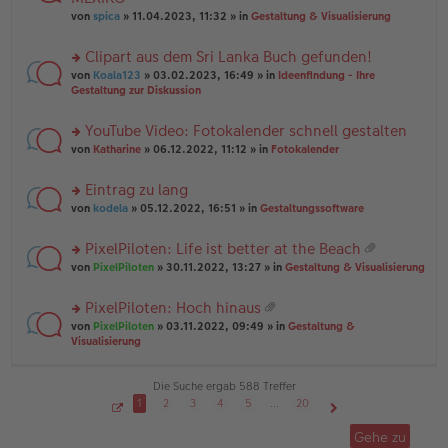
tr
r
el
er
a
von
spica
» 11.04.2023, 11:32 » in
Gestaltung & Visualisierung
u
es
B
g
n
e
ei
Clipart aus dem Sri Lanka Buch gefunden!
g
n
tr
el
er
a
rs
von
Koala123
» 03.02.2023, 16:49 » in
Ideenfindung - Ihre
es
B
g
te
Gestaltung zur Diskussion
e
ei
r
n
tr
u
YouTube Video: Fotokalender schnell gestalten
er
a
n
B
g
rs
g
von
Katharine
» 06.12.2022, 11:12 » in
Fotokalender
ei
te
el
tr
r
es
Eintrag zu lang
a
u
e
g
rs
n
von
kodela
» 05.12.2022, 16:51 » in
Gestaltungssoftware
n
te
g
er
r
el
B
PixelPiloten: Life ist better at the Beach
u
es
ei
at
rs
n
von
PixelPiloten
» 30.11.2022, 13:27 » in
Gestaltung & Visualisierung
e
tr
ei
te
g
n
a
an
r
el
er
g
PixelPiloten: Hoch hinaus
ha
u
es
B
at
n
rs
n
von
PixelPiloten
» 03.11.2022, 09:49 » in
Gestaltung &
e
ei
ei
g
te
g
Visualisierung
n
tr
an
r
el
er
a
ha
u
es
B
g
n
n
e
Die Suche ergab 588 Treffer
ei
g
g
n
tr
1
2
3
4
5
…
20
el
er
a
S
Nächste
es
B
g
e
Gehe zu
i
e
ei