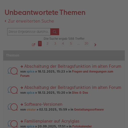
Unbeantwortete Themen
Zur erweiterten Suche
Die Suche ergab 588 Treffer
1
2
3
4
5
…
20
S
Nächste
e
Themen
i
t
e
1
Abschaltung der Beitragsfunktion im alten Forum
v
o
rs
von
spica
» 18.12.2025, 15:23 » in
Fragen und Anregungen zum
n
te
Forum
2
r
0
u
Abschaltung der Beitragsfunktion im alten Forum
n
rs
g
von
spica
» 18.12.2025, 15:20 » in
Dies & Das
te
el
r
es
Software-Versionen
u
e
rs
n
von
okular
» 02.12.2025, 15:59 » in
Gestaltungssoftware
n
te
g
er
r
el
B
Familienplaner auf Acrylglas
u
es
ei
rs
n
von
spica
» 20.09.2025, 17:51 » in
Fotokalender
e
tr