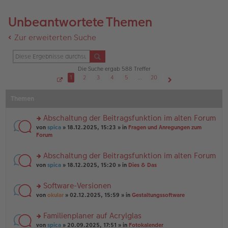
Unbeantwortete Themen
Zur erweiterten Suche
Die Suche ergab 588 Treffer
1
2
3
4
5
…
20
S
Nächste
e
Themen
i
t
e
1
Abschaltung der Beitragsfunktion im alten Forum
v
o
rs
von
spica
» 18.12.2025, 15:23 » in
Fragen und Anregungen zum
n
te
Forum
2
r
0
u
Abschaltung der Beitragsfunktion im alten Forum
n
rs
g
von
spica
» 18.12.2025, 15:20 » in
Dies & Das
te
el
r
es
Software-Versionen
u
e
rs
n
von
okular
» 02.12.2025, 15:59 » in
Gestaltungssoftware
n
te
g
er
r
el
B
Familienplaner auf Acrylglas
u
es
ei
rs
n
von
spica
» 20.09.2025, 17:51 » in
Fotokalender
e
tr