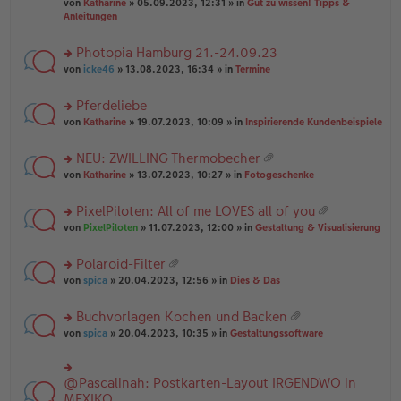
B
g
at
von
Katharine
» 05.09.2023, 12:31 » in
Gut zu wissen! Tipps &
n
e
ei
ei
Anleitungen
g
n
tr
an
el
er
a
ha
es
Photopia Hamburg 21.-24.09.23
B
g
n
e
ei
rs
g
von
icke46
» 13.08.2023, 16:34 » in
Termine
n
tr
te
er
a
r
Pferdeliebe
B
g
u
ei
rs
n
von
Katharine
» 19.07.2023, 10:09 » in
Inspirierende Kundenbeispiele
tr
te
g
a
r
el
NEU: ZWILLING Thermobecher
g
u
es
at
rs
n
von
Katharine
» 13.07.2023, 10:27 » in
Fotogeschenke
e
ei
te
g
n
an
r
el
er
PixelPiloten: All of me LOVES all of you
ha
u
es
B
at
n
rs
n
von
PixelPiloten
» 11.07.2023, 12:00 » in
Gestaltung & Visualisierung
e
ei
ei
g
te
g
n
tr
an
r
el
er
a
Polaroid-Filter
ha
u
es
B
g
at
n
rs
n
von
spica
» 20.04.2023, 12:56 » in
Dies & Das
e
ei
ei
g
te
g
n
tr
an
r
el
er
a
Buchvorlagen Kochen und Backen
ha
u
es
B
g
at
n
rs
n
von
spica
» 20.04.2023, 10:35 » in
Gestaltungssoftware
e
ei
ei
g
te
g
n
tr
an
r
el
er
a
ha
u
es
B
g
@Pascalinah: Postkarten-Layout IRGENDWO in
rs
n
n
e
ei
te
MEXIKO
g
g
n