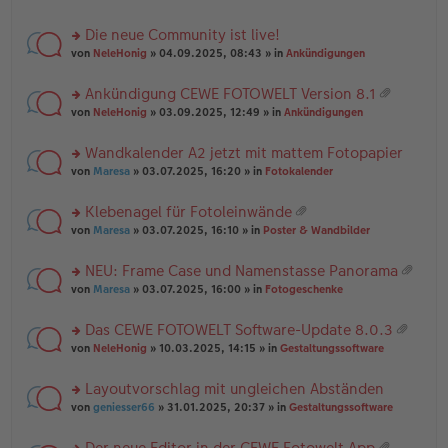
te
g
n
a
r
el
er
g
Die neue Community ist live!
u
es
B
rs
n
von
NeleHonig
» 04.09.2025, 08:43 » in
Ankündigungen
e
ei
te
g
n
tr
r
el
er
a
Ankündigung CEWE FOTOWELT Version 8.1
u
es
B
g
at
rs
n
von
NeleHonig
» 03.09.2025, 12:49 » in
Ankündigungen
e
ei
ei
te
g
n
tr
an
r
el
er
a
Wandkalender A2 jetzt mit mattem Fotopapier
ha
u
es
B
g
n
rs
n
von
Maresa
» 03.07.2025, 16:20 » in
Fotokalender
e
ei
g
te
g
n
tr
r
el
er
a
Klebenagel für Fotoleinwände
u
es
B
g
at
rs
n
von
Maresa
» 03.07.2025, 16:10 » in
Poster & Wandbilder
e
ei
ei
te
g
n
tr
an
r
el
er
a
NEU: Frame Case und Namenstasse Panorama
ha
u
es
B
g
at
n
rs
n
von
Maresa
» 03.07.2025, 16:00 » in
Fotogeschenke
e
ei
ei
g
te
g
n
tr
an
r
el
er
a
Das CEWE FOTOWELT Software-Update 8.0.3
ha
u
es
B
g
at
n
rs
n
von
NeleHonig
» 10.03.2025, 14:15 » in
Gestaltungssoftware
e
ei
ei
g
te
g
n
tr
an
r
el
er
a
Layoutvorschlag mit ungleichen Abständen
ha
u
es
B
g
n
rs
n
von
geniesser66
» 31.01.2025, 20:37 » in
Gestaltungssoftware
e
ei
g
te
g
n
tr
r
el
er
a
Der neue Editor in der CEWE Fotowelt App