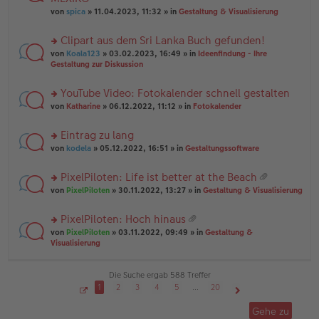
tr
r
el
er
a
von
spica
» 11.04.2023, 11:32 » in
Gestaltung & Visualisierung
u
es
B
g
n
e
ei
Clipart aus dem Sri Lanka Buch gefunden!
g
n
tr
el
er
a
rs
von
Koala123
» 03.02.2023, 16:49 » in
Ideenfindung - Ihre
es
B
g
te
Gestaltung zur Diskussion
e
ei
r
n
tr
u
YouTube Video: Fotokalender schnell gestalten
er
a
n
B
g
rs
g
von
Katharine
» 06.12.2022, 11:12 » in
Fotokalender
ei
te
el
tr
r
es
Eintrag zu lang
a
u
e
g
rs
n
von
kodela
» 05.12.2022, 16:51 » in
Gestaltungssoftware
n
te
g
er
r
el
B
PixelPiloten: Life ist better at the Beach
u
es
ei
at
rs
n
von
PixelPiloten
» 30.11.2022, 13:27 » in
Gestaltung & Visualisierung
e
tr
ei
te
g
n
a
an
r
el
er
g
PixelPiloten: Hoch hinaus
ha
u
es
B
at
n
rs
n
von
PixelPiloten
» 03.11.2022, 09:49 » in
Gestaltung &
e
ei
ei
g
te
g
Visualisierung
n
tr
an
r
el
er
a
ha
u
es
B
g
n
n
e
Die Suche ergab 588 Treffer
ei
g
g
n
tr
1
2
3
4
5
…
20
el
er
a
S
Nächste
es
B
g
e
Gehe zu
i
e
ei