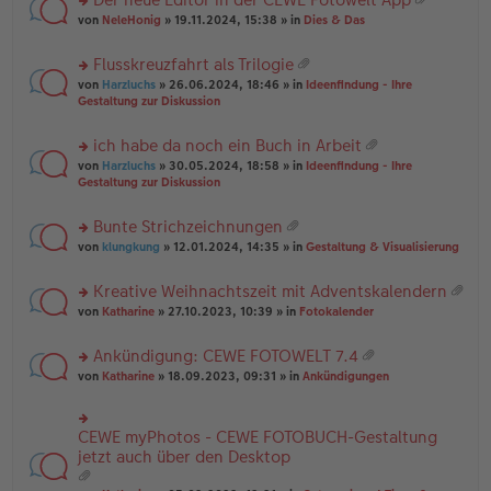
u
es
B
g
at
rs
n
von
NeleHonig
» 19.11.2024, 15:38 » in
Dies & Das
e
ei
ei
te
g
n
tr
an
r
el
er
a
Flusskreuzfahrt als Trilogie
ha
u
es
B
g
at
n
rs
n
von
Harzluchs
» 26.06.2024, 18:46 » in
Ideenfindung - Ihre
e
ei
ei
g
te
g
Gestaltung zur Diskussion
n
tr
an
r
el
er
a
ha
u
es
B
g
ich habe da noch ein Buch in Arbeit
n
n
e
ei
at
g
rs
g
von
Harzluchs
» 30.05.2024, 18:58 » in
Ideenfindung - Ihre
n
tr
ei
te
el
Gestaltung zur Diskussion
er
a
an
r
es
B
g
ha
u
e
ei
Bunte Strichzeichnungen
n
n
n
tr
at
g
rs
g
von
klungkung
» 12.01.2024, 14:35 » in
Gestaltung & Visualisierung
er
a
ei
te
el
B
g
an
r
es
ei
Kreative Weihnachtszeit mit Adventskalendern
ha
u
e
tr
at
n
rs
n
von
Katharine
» 27.10.2023, 10:39 » in
Fotokalender
n
a
ei
g
te
g
er
g
an
r
el
B
Ankündigung: CEWE FOTOWELT 7.4
ha
u
es
ei
at
n
rs
n
von
Katharine
» 18.09.2023, 09:31 » in
Ankündigungen
e
tr
ei
g
te
g
n
a
an
r
el
er
g
ha
u
es
B
CEWE myPhotos - CEWE FOTOBUCH-Gestaltung
rs
n
n
e
ei
te
jetzt auch über den Desktop
g
g
n
tr
r
el
er
a
u
es