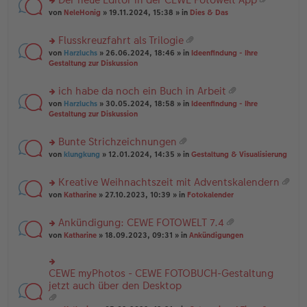
u
es
B
g
at
rs
n
von
NeleHonig
» 19.11.2024, 15:38 » in
Dies & Das
e
ei
ei
te
g
n
tr
an
r
el
er
a
Flusskreuzfahrt als Trilogie
ha
u
es
B
g
at
n
rs
n
von
Harzluchs
» 26.06.2024, 18:46 » in
Ideenfindung - Ihre
e
ei
ei
g
te
g
Gestaltung zur Diskussion
n
tr
an
r
el
er
a
ha
u
es
B
g
ich habe da noch ein Buch in Arbeit
n
n
e
ei
at
g
rs
g
von
Harzluchs
» 30.05.2024, 18:58 » in
Ideenfindung - Ihre
n
tr
ei
te
el
Gestaltung zur Diskussion
er
a
an
r
es
B
g
ha
u
e
ei
Bunte Strichzeichnungen
n
n
n
tr
at
g
rs
g
von
klungkung
» 12.01.2024, 14:35 » in
Gestaltung & Visualisierung
er
a
ei
te
el
B
g
an
r
es
ei
Kreative Weihnachtszeit mit Adventskalendern
ha
u
e
tr
at
n
rs
n
von
Katharine
» 27.10.2023, 10:39 » in
Fotokalender
n
a
ei
g
te
g
er
g
an
r
el
B
Ankündigung: CEWE FOTOWELT 7.4
ha
u
es
ei
at
n
rs
n
von
Katharine
» 18.09.2023, 09:31 » in
Ankündigungen
e
tr
ei
g
te
g
n
a
an
r
el
er
g
ha
u
es
B
CEWE myPhotos - CEWE FOTOBUCH-Gestaltung
rs
n
n
e
ei
te
jetzt auch über den Desktop
g
g
n
tr
r
el
er
a
u
es