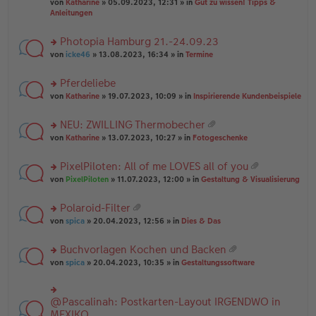
B
g
at
von
Katharine
» 05.09.2023, 12:31 » in
Gut zu wissen! Tipps &
n
e
ei
ei
Anleitungen
g
n
tr
an
el
er
a
ha
es
Photopia Hamburg 21.-24.09.23
B
g
n
e
ei
rs
g
von
icke46
» 13.08.2023, 16:34 » in
Termine
n
tr
te
er
a
r
Pferdeliebe
B
g
u
ei
rs
n
von
Katharine
» 19.07.2023, 10:09 » in
Inspirierende Kundenbeispiele
tr
te
g
a
r
el
NEU: ZWILLING Thermobecher
g
u
es
at
rs
n
von
Katharine
» 13.07.2023, 10:27 » in
Fotogeschenke
e
ei
te
g
n
an
r
el
er
PixelPiloten: All of me LOVES all of you
ha
u
es
B
at
n
rs
n
von
PixelPiloten
» 11.07.2023, 12:00 » in
Gestaltung & Visualisierung
e
ei
ei
g
te
g
n
tr
an
r
el
er
a
Polaroid-Filter
ha
u
es
B
g
at
n
rs
n
von
spica
» 20.04.2023, 12:56 » in
Dies & Das
e
ei
ei
g
te
g
n
tr
an
r
el
er
a
Buchvorlagen Kochen und Backen
ha
u
es
B
g
at
n
rs
n
von
spica
» 20.04.2023, 10:35 » in
Gestaltungssoftware
e
ei
ei
g
te
g
n
tr
an
r
el
er
a
ha
u
es
B
g
@Pascalinah: Postkarten-Layout IRGENDWO in
rs
n
n
e
ei
te
MEXIKO
g
g
n