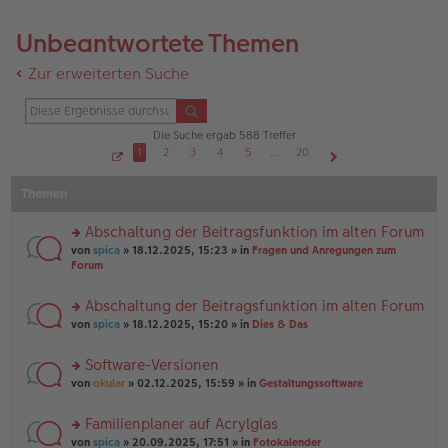
Unbeantwortete Themen
Zur erweiterten Suche
Die Suche ergab 588 Treffer
1
2
3
4
5
…
20
S
Nächste
e
Themen
i
t
e
1
Abschaltung der Beitragsfunktion im alten Forum
v
o
rs
von
spica
» 18.12.2025, 15:23 » in
Fragen und Anregungen zum
n
te
Forum
2
r
0
u
Abschaltung der Beitragsfunktion im alten Forum
n
rs
g
von
spica
» 18.12.2025, 15:20 » in
Dies & Das
te
el
r
es
Software-Versionen
u
e
rs
n
von
okular
» 02.12.2025, 15:59 » in
Gestaltungssoftware
n
te
g
er
r
el
B
Familienplaner auf Acrylglas
u
es
ei
rs
n
von
spica
» 20.09.2025, 17:51 » in
Fotokalender
e
tr