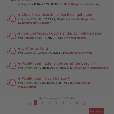
tr
r
el
er
a
von
spica
» 11.04.2023, 11:32 » in
Gestaltung & Visualisierung
u
es
B
g
n
e
ei
Clipart aus dem Sri Lanka Buch gefunden!
g
n
tr
el
er
a
rs
von
Koala123
» 03.02.2023, 16:49 » in
Ideenfindung - Ihre
es
B
g
te
Gestaltung zur Diskussion
e
ei
r
n
tr
u
YouTube Video: Fotokalender schnell gestalten
er
a
n
B
g
rs
g
von
Katharine
» 06.12.2022, 11:12 » in
Fotokalender
ei
te
el
tr
r
es
Eintrag zu lang
a
u
e
g
rs
n
von
kodela
» 05.12.2022, 16:51 » in
Gestaltungssoftware
n
te
g
er
r
el
B
PixelPiloten: Life ist better at the Beach
u
es
ei
at
rs
n
von
PixelPiloten
» 30.11.2022, 13:27 » in
Gestaltung & Visualisierung
e
tr
ei
te
g
n
a
an
r
el
er
g
PixelPiloten: Hoch hinaus
ha
u
es
B
at
n
rs
n
von
PixelPiloten
» 03.11.2022, 09:49 » in
Gestaltung &
e
ei
ei
g
te
g
Visualisierung
n
tr
an
r
el
er
a
ha
u
es
B
g
n
n
e
Die Suche ergab 588 Treffer
ei
g
g
n
tr
1
2
3
4
5
…
20
el
er
a
S
Nächste
es
B
g
e
Gehe zu
i
e
ei