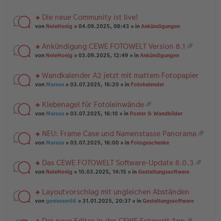
te
g
n
a
r
el
er
g
Die neue Community ist live!
u
es
B
rs
n
von
NeleHonig
» 04.09.2025, 08:43 » in
Ankündigungen
e
ei
te
g
n
tr
r
el
er
a
Ankündigung CEWE FOTOWELT Version 8.1
u
es
B
g
at
rs
n
von
NeleHonig
» 03.09.2025, 12:49 » in
Ankündigungen
e
ei
ei
te
g
n
tr
an
r
el
er
a
Wandkalender A2 jetzt mit mattem Fotopapier
ha
u
es
B
g
n
rs
n
von
Maresa
» 03.07.2025, 16:20 » in
Fotokalender
e
ei
g
te
g
n
tr
r
el
er
a
Klebenagel für Fotoleinwände
u
es
B
g
at
rs
n
von
Maresa
» 03.07.2025, 16:10 » in
Poster & Wandbilder
e
ei
ei
te
g
n
tr
an
r
el
er
a
NEU: Frame Case und Namenstasse Panorama
ha
u
es
B
g
at
n
rs
n
von
Maresa
» 03.07.2025, 16:00 » in
Fotogeschenke
e
ei
ei
g
te
g
n
tr
an
r
el
er
a
Das CEWE FOTOWELT Software-Update 8.0.3
ha
u
es
B
g
at
n
rs
n
von
NeleHonig
» 10.03.2025, 14:15 » in
Gestaltungssoftware
e
ei
ei
g
te
g
n
tr
an
r
el
er
a
Layoutvorschlag mit ungleichen Abständen
ha
u
es
B
g
n
rs
n
von
geniesser66
» 31.01.2025, 20:37 » in
Gestaltungssoftware
e
ei
g
te
g
n
tr
r
el
er
a
Der neue Editor in der CEWE Fotowelt App