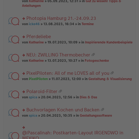
B
g
at
von
Katharine
» 05.09.2023, 12:31 » in
Gut zu wissen! Tipps &
n
e
ei
ei
Anleitungen
g
n
tr
an
el
er
a
ha
es
Photopia Hamburg 21.-24.09.23
B
g
n
e
ei
rs
g
von
icke46
» 13.08.2023, 16:34 » in
Termine
n
tr
te
er
a
r
Pferdeliebe
B
g
u
ei
rs
n
von
Katharine
» 19.07.2023, 10:09 » in
Inspirierende Kundenbeispiele
tr
te
g
a
r
el
NEU: ZWILLING Thermobecher
g
u
es
at
rs
n
von
Katharine
» 13.07.2023, 10:27 » in
Fotogeschenke
e
ei
te
g
n
an
r
el
er
PixelPiloten: All of me LOVES all of you
ha
u
es
B
at
n
rs
n
von
PixelPiloten
» 11.07.2023, 12:00 » in
Gestaltung & Visualisierung
e
ei
ei
g
te
g
n
tr
an
r
el
er
a
Polaroid-Filter
ha
u
es
B
g
at
n
rs
n
von
spica
» 20.04.2023, 12:56 » in
Dies & Das
e
ei
ei
g
te
g
n
tr
an
r
el
er
a
Buchvorlagen Kochen und Backen
ha
u
es
B
g
at
n
rs
n
von
spica
» 20.04.2023, 10:35 » in
Gestaltungssoftware
e
ei
ei
g
te
g
n
tr
an
r
el
er
a
ha
u
es
B
g
@Pascalinah: Postkarten-Layout IRGENDWO in
rs
n
n
e
ei
te
MEXIKO
g
g
n