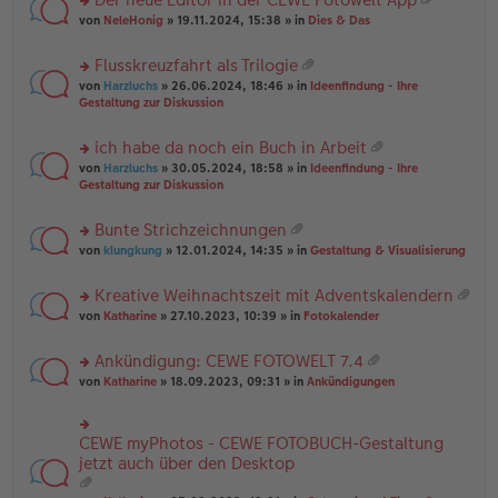
u
es
B
g
at
rs
n
von
NeleHonig
» 19.11.2024, 15:38 » in
Dies & Das
e
ei
ei
te
g
n
tr
an
r
el
er
a
Flusskreuzfahrt als Trilogie
ha
u
es
B
g
at
n
rs
n
von
Harzluchs
» 26.06.2024, 18:46 » in
Ideenfindung - Ihre
e
ei
ei
g
te
g
Gestaltung zur Diskussion
n
tr
an
r
el
er
a
ha
u
es
B
g
ich habe da noch ein Buch in Arbeit
n
n
e
ei
at
g
rs
g
von
Harzluchs
» 30.05.2024, 18:58 » in
Ideenfindung - Ihre
n
tr
ei
te
el
Gestaltung zur Diskussion
er
a
an
r
es
B
g
ha
u
e
ei
Bunte Strichzeichnungen
n
n
n
tr
at
g
rs
g
von
klungkung
» 12.01.2024, 14:35 » in
Gestaltung & Visualisierung
er
a
ei
te
el
B
g
an
r
es
ei
Kreative Weihnachtszeit mit Adventskalendern
ha
u
e
tr
at
n
rs
n
von
Katharine
» 27.10.2023, 10:39 » in
Fotokalender
n
a
ei
g
te
g
er
g
an
r
el
B
Ankündigung: CEWE FOTOWELT 7.4
ha
u
es
ei
at
n
rs
n
von
Katharine
» 18.09.2023, 09:31 » in
Ankündigungen
e
tr
ei
g
te
g
n
a
an
r
el
er
g
ha
u
es
B
CEWE myPhotos - CEWE FOTOBUCH-Gestaltung
rs
n
n
e
ei
te
jetzt auch über den Desktop
g
g
n
tr
r
el
er
a
u
es