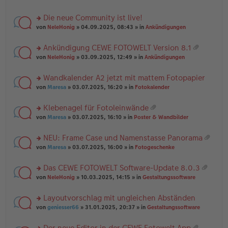
te
g
n
a
r
el
er
g
Die neue Community ist live!
u
es
B
rs
n
von
NeleHonig
» 04.09.2025, 08:43 » in
Ankündigungen
e
ei
te
g
n
tr
r
el
er
a
Ankündigung CEWE FOTOWELT Version 8.1
u
es
B
g
at
rs
n
von
NeleHonig
» 03.09.2025, 12:49 » in
Ankündigungen
e
ei
ei
te
g
n
tr
an
r
el
er
a
Wandkalender A2 jetzt mit mattem Fotopapier
ha
u
es
B
g
n
rs
n
von
Maresa
» 03.07.2025, 16:20 » in
Fotokalender
e
ei
g
te
g
n
tr
r
el
er
a
Klebenagel für Fotoleinwände
u
es
B
g
at
rs
n
von
Maresa
» 03.07.2025, 16:10 » in
Poster & Wandbilder
e
ei
ei
te
g
n
tr
an
r
el
er
a
NEU: Frame Case und Namenstasse Panorama
ha
u
es
B
g
at
n
rs
n
von
Maresa
» 03.07.2025, 16:00 » in
Fotogeschenke
e
ei
ei
g
te
g
n
tr
an
r
el
er
a
Das CEWE FOTOWELT Software-Update 8.0.3
ha
u
es
B
g
at
n
rs
n
von
NeleHonig
» 10.03.2025, 14:15 » in
Gestaltungssoftware
e
ei
ei
g
te
g
n
tr
an
r
el
er
a
Layoutvorschlag mit ungleichen Abständen
ha
u
es
B
g
n
rs
n
von
geniesser66
» 31.01.2025, 20:37 » in
Gestaltungssoftware
e
ei
g
te
g
n
tr
r
el
er
a
Der neue Editor in der CEWE Fotowelt App