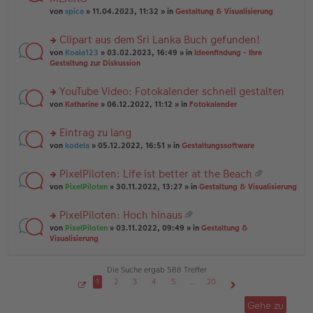
tr
r
el
er
a
von
spica
» 11.04.2023, 11:32 » in
Gestaltung & Visualisierung
u
es
B
g
n
e
ei
Clipart aus dem Sri Lanka Buch gefunden!
g
n
tr
el
er
a
rs
von
Koala123
» 03.02.2023, 16:49 » in
Ideenfindung - Ihre
es
B
g
te
Gestaltung zur Diskussion
e
ei
r
n
tr
u
YouTube Video: Fotokalender schnell gestalten
er
a
n
B
g
rs
g
von
Katharine
» 06.12.2022, 11:12 » in
Fotokalender
ei
te
el
tr
r
es
Eintrag zu lang
a
u
e
g
rs
n
von
kodela
» 05.12.2022, 16:51 » in
Gestaltungssoftware
n
te
g
er
r
el
B
PixelPiloten: Life ist better at the Beach
u
es
ei
at
rs
n
von
PixelPiloten
» 30.11.2022, 13:27 » in
Gestaltung & Visualisierung
e
tr
ei
te
g
n
a
an
r
el
er
g
PixelPiloten: Hoch hinaus
ha
u
es
B
at
n
rs
n
von
PixelPiloten
» 03.11.2022, 09:49 » in
Gestaltung &
e
ei
ei
g
te
g
Visualisierung
n
tr
an
r
el
er
a
ha
u
es
B
g
n
n
e
Die Suche ergab 588 Treffer
ei
g
g
n
tr
1
2
3
4
5
…
20
el
er
a
S
Nächste
es
B
g
e
Gehe zu
i
e
ei