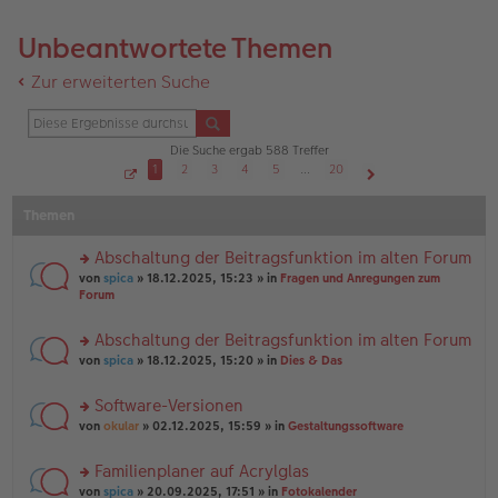
Unbeantwortete Themen
Zur erweiterten Suche
Die Suche ergab 588 Treffer
1
2
3
4
5
…
20
S
Nächste
e
Themen
i
t
e
1
Abschaltung der Beitragsfunktion im alten Forum
v
o
rs
von
spica
» 18.12.2025, 15:23 » in
Fragen und Anregungen zum
n
te
Forum
2
r
0
u
Abschaltung der Beitragsfunktion im alten Forum
n
rs
g
von
spica
» 18.12.2025, 15:20 » in
Dies & Das
te
el
r
es
Software-Versionen
u
e
rs
n
von
okular
» 02.12.2025, 15:59 » in
Gestaltungssoftware
n
te
g
er
r
el
B
Familienplaner auf Acrylglas
u
es
ei
rs
n
von
spica
» 20.09.2025, 17:51 » in
Fotokalender
e
tr