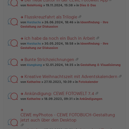
u
es
B
g
at
rs
n
von
NeleHonig
» 19.11.2024, 15:38 » in
Dies & Das
e
ei
ei
te
g
n
tr
an
r
el
er
a
Flusskreuzfahrt als Trilogie
ha
u
es
B
g
at
n
rs
n
von
Harzluchs
» 26.06.2024, 18:46 » in
Ideenfindung - Ihre
e
ei
ei
g
te
g
Gestaltung zur Diskussion
n
tr
an
r
el
er
a
ha
u
es
B
g
ich habe da noch ein Buch in Arbeit
n
n
e
ei
at
g
rs
g
von
Harzluchs
» 30.05.2024, 18:58 » in
Ideenfindung - Ihre
n
tr
ei
te
el
Gestaltung zur Diskussion
er
a
an
r
es
B
g
ha
u
e
ei
Bunte Strichzeichnungen
n
n
n
tr
at
g
rs
g
von
klungkung
» 12.01.2024, 14:35 » in
Gestaltung & Visualisierung
er
a
ei
te
el
B
g
an
r
es
ei
Kreative Weihnachtszeit mit Adventskalendern
ha
u
e
tr
at
n
rs
n
von
Katharine
» 27.10.2023, 10:39 » in
Fotokalender
n
a
ei
g
te
g
er
g
an
r
el
B
Ankündigung: CEWE FOTOWELT 7.4
ha
u
es
ei
at
n
rs
n
von
Katharine
» 18.09.2023, 09:31 » in
Ankündigungen
e
tr
ei
g
te
g
n
a
an
r
el
er
g
ha
u
es
B
CEWE myPhotos - CEWE FOTOBUCH-Gestaltung
rs
n
n
e
ei
te
jetzt auch über den Desktop
g
g
n
tr
r
el
er
a
u
es