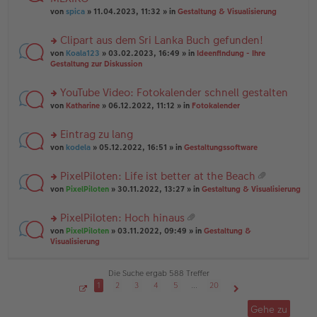
tr
r
el
er
a
von
spica
» 11.04.2023, 11:32 » in
Gestaltung & Visualisierung
u
es
B
g
n
e
ei
Clipart aus dem Sri Lanka Buch gefunden!
g
n
tr
el
er
a
rs
von
Koala123
» 03.02.2023, 16:49 » in
Ideenfindung - Ihre
es
B
g
te
Gestaltung zur Diskussion
e
ei
r
n
tr
u
YouTube Video: Fotokalender schnell gestalten
er
a
n
B
g
rs
g
von
Katharine
» 06.12.2022, 11:12 » in
Fotokalender
ei
te
el
tr
r
es
Eintrag zu lang
a
u
e
g
rs
n
von
kodela
» 05.12.2022, 16:51 » in
Gestaltungssoftware
n
te
g
er
r
el
B
PixelPiloten: Life ist better at the Beach
u
es
ei
at
rs
n
von
PixelPiloten
» 30.11.2022, 13:27 » in
Gestaltung & Visualisierung
e
tr
ei
te
g
n
a
an
r
el
er
g
PixelPiloten: Hoch hinaus
ha
u
es
B
at
n
rs
n
von
PixelPiloten
» 03.11.2022, 09:49 » in
Gestaltung &
e
ei
ei
g
te
g
Visualisierung
n
tr
an
r
el
er
a
ha
u
es
B
g
n
n
e
Die Suche ergab 588 Treffer
ei
g
g
n
tr
1
2
3
4
5
…
20
el
er
a
S
Nächste
es
B
g
e
Gehe zu
i
e
ei