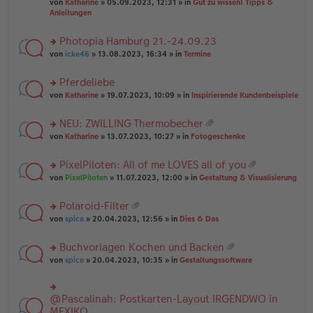
B
g
at
von
Katharine
» 05.09.2023, 12:31 » in
Gut zu wissen! Tipps &
n
e
ei
ei
Anleitungen
g
n
tr
an
el
er
a
ha
es
Photopia Hamburg 21.-24.09.23
B
g
n
e
ei
rs
g
von
icke46
» 13.08.2023, 16:34 » in
Termine
n
tr
te
er
a
r
Pferdeliebe
B
g
u
ei
rs
n
von
Katharine
» 19.07.2023, 10:09 » in
Inspirierende Kundenbeispiele
tr
te
g
a
r
el
NEU: ZWILLING Thermobecher
g
u
es
at
rs
n
von
Katharine
» 13.07.2023, 10:27 » in
Fotogeschenke
e
ei
te
g
n
an
r
el
er
PixelPiloten: All of me LOVES all of you
ha
u
es
B
at
n
rs
n
von
PixelPiloten
» 11.07.2023, 12:00 » in
Gestaltung & Visualisierung
e
ei
ei
g
te
g
n
tr
an
r
el
er
a
Polaroid-Filter
ha
u
es
B
g
at
n
rs
n
von
spica
» 20.04.2023, 12:56 » in
Dies & Das
e
ei
ei
g
te
g
n
tr
an
r
el
er
a
Buchvorlagen Kochen und Backen
ha
u
es
B
g
at
n
rs
n
von
spica
» 20.04.2023, 10:35 » in
Gestaltungssoftware
e
ei
ei
g
te
g
n
tr
an
r
el
er
a
ha
u
es
B
g
@Pascalinah: Postkarten-Layout IRGENDWO in
rs
n
n
e
ei
te
MEXIKO
g
g
n