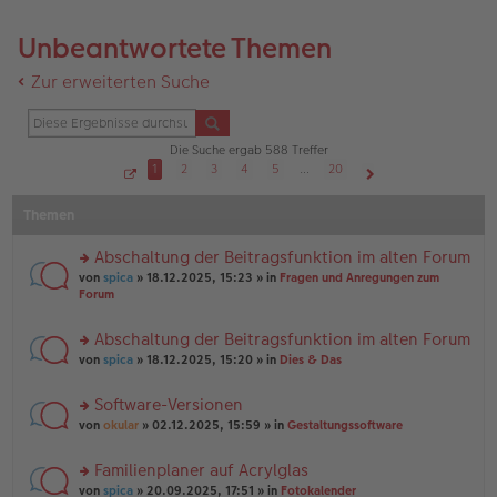
Unbeantwortete Themen
Zur erweiterten Suche
Die Suche ergab 588 Treffer
1
2
3
4
5
…
20
S
Nächste
e
Themen
i
t
e
1
Abschaltung der Beitragsfunktion im alten Forum
v
o
rs
von
spica
» 18.12.2025, 15:23 » in
Fragen und Anregungen zum
n
te
Forum
2
r
0
u
Abschaltung der Beitragsfunktion im alten Forum
n
rs
g
von
spica
» 18.12.2025, 15:20 » in
Dies & Das
te
el
r
es
Software-Versionen
u
e
rs
n
von
okular
» 02.12.2025, 15:59 » in
Gestaltungssoftware
n
te
g
er
r
el
B
Familienplaner auf Acrylglas
u
es
ei
rs
n
von
spica
» 20.09.2025, 17:51 » in
Fotokalender
e
tr