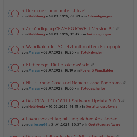
te
g
n
a
r
el
er
g
Die neue Community ist live!
u
es
B
rs
n
von
NeleHonig
» 04.09.2025, 08:43 » in
Ankündigungen
e
ei
te
g
n
tr
r
el
er
a
Ankündigung CEWE FOTOWELT Version 8.1
u
es
B
g
at
rs
n
von
NeleHonig
» 03.09.2025, 12:49 » in
Ankündigungen
e
ei
ei
te
g
n
tr
an
r
el
er
a
Wandkalender A2 jetzt mit mattem Fotopapier
ha
u
es
B
g
n
rs
n
von
Maresa
» 03.07.2025, 16:20 » in
Fotokalender
e
ei
g
te
g
n
tr
r
el
er
a
Klebenagel für Fotoleinwände
u
es
B
g
at
rs
n
von
Maresa
» 03.07.2025, 16:10 » in
Poster & Wandbilder
e
ei
ei
te
g
n
tr
an
r
el
er
a
NEU: Frame Case und Namenstasse Panorama
ha
u
es
B
g
at
n
rs
n
von
Maresa
» 03.07.2025, 16:00 » in
Fotogeschenke
e
ei
ei
g
te
g
n
tr
an
r
el
er
a
Das CEWE FOTOWELT Software-Update 8.0.3
ha
u
es
B
g
at
n
rs
n
von
NeleHonig
» 10.03.2025, 14:15 » in
Gestaltungssoftware
e
ei
ei
g
te
g
n
tr
an
r
el
er
a
Layoutvorschlag mit ungleichen Abständen
ha
u
es
B
g
n
rs
n
von
geniesser66
» 31.01.2025, 20:37 » in
Gestaltungssoftware
e
ei
g
te
g
n
tr
r
el
er
a
Der neue Editor in der CEWE Fotowelt App