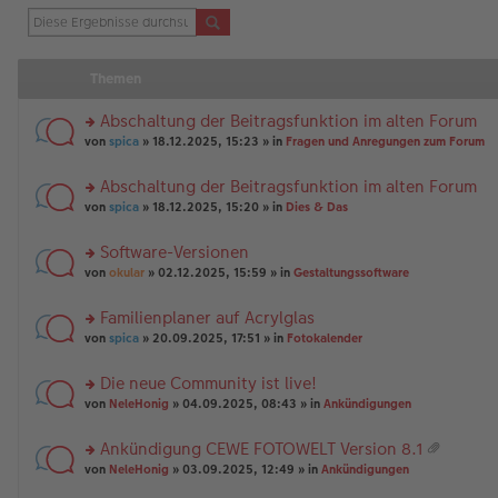
Themen
Abschaltung der Beitragsfunktion im alten Forum
rs
von
spica
» 18.12.2025, 15:23 » in
Fragen und Anregungen zum Forum
te
r
Abschaltung der Beitragsfunktion im alten Forum
u
rs
n
von
spica
» 18.12.2025, 15:20 » in
Dies & Das
te
g
r
el
Software-Versionen
u
es
rs
n
von
okular
» 02.12.2025, 15:59 » in
Gestaltungssoftware
e
te
g
n
r
el
er
Familienplaner auf Acrylglas
u
es
B
rs
n
von
spica
» 20.09.2025, 17:51 » in
Fotokalender
e
ei
te
g
n
tr
r
el
er
a
Die neue Community ist live!
u
es
B
g
rs
n
von
NeleHonig
» 04.09.2025, 08:43 » in
Ankündigungen
e
ei
te
g
n
tr
r
el
er
a
Ankündigung CEWE FOTOWELT Version 8.1
u
es
B
g
at
rs
n
von
NeleHonig
» 03.09.2025, 12:49 » in
Ankündigungen
e
ei
ei
te
g
n
tr