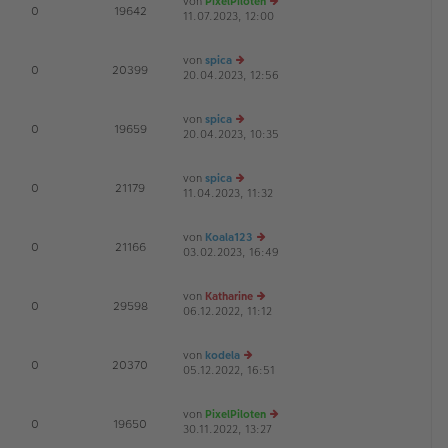
von
PixelPiloten
te
tr
E
0
19642
11.07.2023, 12:00
e
r
a
u
B
g
es
ei
von
spica
te
tr
D
E
0
20399
20.04.2023, 12:56
e
r
a
u
B
g
es
ei
von
spica
te
tr
D
E
0
19659
20.04.2023, 10:35
e
r
a
u
B
g
es
ei
von
spica
te
tr
E
0
21179
11.04.2023, 11:32
e
r
a
u
B
g
es
ei
von
Koala123
te
tr
E
0
21166
03.02.2023, 16:49
e
r
a
u
B
g
es
ei
von
Katharine
te
tr
E
0
29598
06.12.2022, 11:12
e
r
a
u
B
g
es
ei
von
kodela
te
tr
E
0
20370
05.12.2022, 16:51
e
r
a
u
B
g
es
ei
von
PixelPiloten
te
tr
E
0
19650
30.11.2022, 13:27
e
r
a
u
B
g