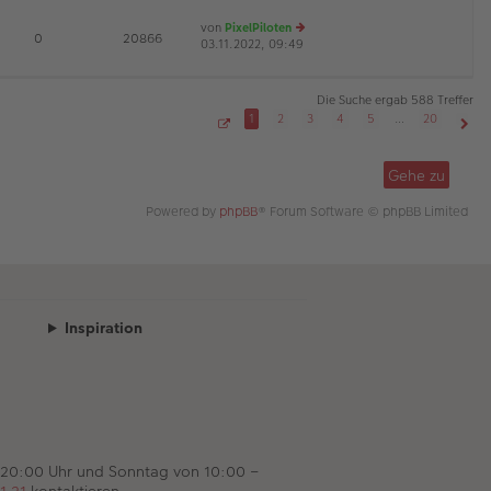
es
ei
von
PixelPiloten
te
tr
D
E
0
20866
03.11.2022, 09:49
e
r
a
u
B
g
es
ei
te
tr
Die Suche ergab 588 Treffer
r
a
1
2
3
4
5
…
20
B
g
S
Näch
ei
e
tr
i
Gehe zu
t
a
e
g
1
Powered by
phpBB
® Forum Software © phpBB Limited
v
o
n
2
0
Inspiration
 20:00 Uhr und Sonntag von 10:00 –