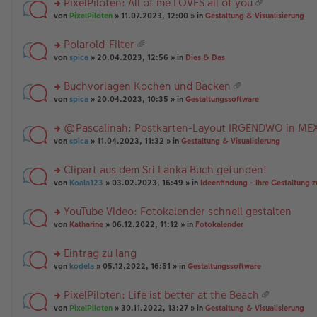
PixelPiloten: All of me LOVES all of you
ha
u
es
B
g
at
n
rs
n
von
PixelPiloten
» 11.07.2023, 12:00 » in
Gestaltung & Visualisierung
e
ei
ei
g
te
g
n
tr
an
r
el
er
a
Polaroid-Filter
ha
u
es
B
g
at
n
rs
n
von
spica
» 20.04.2023, 12:56 » in
Dies & Das
e
ei
ei
g
te
g
n
tr
an
r
el
er
a
Buchvorlagen Kochen und Backen
ha
u
es
B
g
at
n
rs
n
von
spica
» 20.04.2023, 10:35 » in
Gestaltungssoftware
e
ei
ei
g
te
g
n
tr
an
r
el
er
a
@Pascalinah: Postkarten-Layout IRGENDWO in ME
ha
u
es
B
g
n
rs
n
von
spica
» 11.04.2023, 11:32 » in
Gestaltung & Visualisierung
e
ei
g
te
g
n
tr
r
el
er
a
Clipart aus dem Sri Lanka Buch gefunden!
u
es
B
g
rs
n
von
Koala123
» 03.02.2023, 16:49 » in
Ideenfindung - Ihre Gestaltung z
e
ei
te
g
n
tr
r
el
er
a
YouTube Video: Fotokalender schnell gestalten
u
es
B
g
rs
n
von
Katharine
» 06.12.2022, 11:12 » in
Fotokalender
e
ei
te
g
n
tr
r
el
er
a
Eintrag zu lang
u
es
B
g
rs
n
von
kodela
» 05.12.2022, 16:51 » in
Gestaltungssoftware
e
ei
te
g
n
tr
r
el
er
a
PixelPiloten: Life ist better at the Beach
u
es
B
g
at
rs
n
von
PixelPiloten
» 30.11.2022, 13:27 » in
Gestaltung & Visualisierung
e
ei
ei