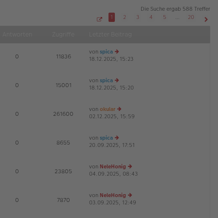
Die Suche ergab 588 Treffer
1
2
3
4
5
…
20
S
Näch
e
Antworten
Zugriffe
Letzter Beitrag
i
t
e
von
spica
1
E
0
11836
v
18.12.2025, 15:23
e
o
u
n
2
es
0
von
spica
te
E
0
15001
18.12.2025, 15:20
e
r
u
B
es
ei
von
okular
te
tr
E
0
261600
02.12.2025, 15:59
e
r
a
u
B
g
es
ei
von
spica
te
tr
E
0
8655
20.09.2025, 17:51
e
r
a
u
B
g
es
ei
von
NeleHonig
te
tr
E
0
23805
04.09.2025, 08:43
e
r
a
u
B
g
es
ei
von
NeleHonig
te
tr
E
0
7870
03.09.2025, 12:49
e
r
a
u
B
g
es