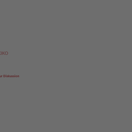
XIKO
ur Diskussion