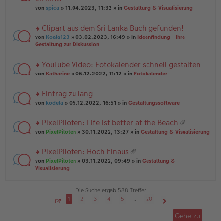
tr
r
el
er
a
von
spica
» 11.04.2023, 11:32 » in
Gestaltung & Visualisierung
u
es
B
g
n
e
ei
Clipart aus dem Sri Lanka Buch gefunden!
g
n
tr
el
er
a
rs
von
Koala123
» 03.02.2023, 16:49 » in
Ideenfindung - Ihre
es
B
g
te
Gestaltung zur Diskussion
e
ei
r
n
tr
u
YouTube Video: Fotokalender schnell gestalten
er
a
n
B
g
rs
g
von
Katharine
» 06.12.2022, 11:12 » in
Fotokalender
ei
te
el
tr
r
es
Eintrag zu lang
a
u
e
g
rs
n
von
kodela
» 05.12.2022, 16:51 » in
Gestaltungssoftware
n
te
g
er
r
el
B
PixelPiloten: Life ist better at the Beach
u
es
ei
at
rs
n
von
PixelPiloten
» 30.11.2022, 13:27 » in
Gestaltung & Visualisierung
e
tr
ei
te
g
n
a
an
r
el
er
g
PixelPiloten: Hoch hinaus
ha
u
es
B
at
n
rs
n
von
PixelPiloten
» 03.11.2022, 09:49 » in
Gestaltung &
e
ei
ei
g
te
g
Visualisierung
n
tr
an
r
el
er
a
ha
u
es
B
g
n
n
e
Die Suche ergab 588 Treffer
ei
g
g
n
tr
1
2
3
4
5
…
20
el
er
a
S
Nächste
es
B
g
e
Gehe zu
i
e
ei