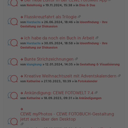
u
es
B
g
at
rs
n
von
NeleHonig
» 19.11.2024, 15:38 » in
Dies & Das
e
ei
ei
te
g
n
tr
an
r
el
er
a
Flusskreuzfahrt als Trilogie
ha
u
es
B
g
at
n
rs
n
von
Harzluchs
» 26.06.2024, 18:46 » in
Ideenfindung - Ihre
e
ei
ei
g
te
g
Gestaltung zur Diskussion
n
tr
an
r
el
er
a
ha
u
es
B
g
ich habe da noch ein Buch in Arbeit
n
n
e
ei
at
g
rs
g
von
Harzluchs
» 30.05.2024, 18:58 » in
Ideenfindung - Ihre
n
tr
ei
te
el
Gestaltung zur Diskussion
er
a
an
r
es
B
g
ha
u
e
ei
Bunte Strichzeichnungen
n
n
n
tr
at
g
rs
g
von
klungkung
» 12.01.2024, 14:35 » in
Gestaltung & Visualisierung
er
a
ei
te
el
B
g
an
r
es
ei
Kreative Weihnachtszeit mit Adventskalendern
ha
u
e
tr
at
n
rs
n
von
Katharine
» 27.10.2023, 10:39 » in
Fotokalender
n
a
ei
g
te
g
er
g
an
r
el
B
Ankündigung: CEWE FOTOWELT 7.4
ha
u
es
ei
at
n
rs
n
von
Katharine
» 18.09.2023, 09:31 » in
Ankündigungen
e
tr
ei
g
te
g
n
a
an
r
el
er
g
ha
u
es
B
CEWE myPhotos - CEWE FOTOBUCH-Gestaltung
rs
n
n
e
ei
te
jetzt auch über den Desktop
g
g
n
tr
r
el
er
a
u
es