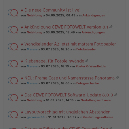
te
g
n
a
r
el
er
g
Die neue Community ist live!
u
es
B
rs
n
von
NeleHonig
» 04.09.2025, 08:43 » in
Ankündigungen
e
ei
te
g
n
tr
r
el
er
a
Ankündigung CEWE FOTOWELT Version 8.1
u
es
B
g
at
rs
n
von
NeleHonig
» 03.09.2025, 12:49 » in
Ankündigungen
e
ei
ei
te
g
n
tr
an
r
el
er
a
Wandkalender A2 jetzt mit mattem Fotopapier
ha
u
es
B
g
n
rs
n
von
Maresa
» 03.07.2025, 16:20 » in
Fotokalender
e
ei
g
te
g
n
tr
r
el
er
a
Klebenagel für Fotoleinwände
u
es
B
g
at
rs
n
von
Maresa
» 03.07.2025, 16:10 » in
Poster & Wandbilder
e
ei
ei
te
g
n
tr
an
r
el
er
a
NEU: Frame Case und Namenstasse Panorama
ha
u
es
B
g
at
n
rs
n
von
Maresa
» 03.07.2025, 16:00 » in
Fotogeschenke
e
ei
ei
g
te
g
n
tr
an
r
el
er
a
Das CEWE FOTOWELT Software-Update 8.0.3
ha
u
es
B
g
at
n
rs
n
von
NeleHonig
» 10.03.2025, 14:15 » in
Gestaltungssoftware
e
ei
ei
g
te
g
n
tr
an
r
el
er
a
Layoutvorschlag mit ungleichen Abständen
ha
u
es
B
g
n
rs
n
von
geniesser66
» 31.01.2025, 20:37 » in
Gestaltungssoftware
e
ei
g
te
g
n
tr
r
el
er
a
Der neue Editor in der CEWE Fotowelt App