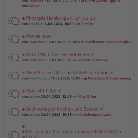
B
g
at
von
Katharine
» 05.09.2023, 12:31 » in
Gut zu wissen! Tipps &
n
e
ei
ei
Anleitungen
g
n
tr
an
el
er
a
ha
es
Photopia Hamburg 21.-24.09.23
B
g
n
e
ei
rs
g
von
icke46
» 13.08.2023, 16:34 » in
Termine
n
tr
te
er
a
r
Pferdeliebe
B
g
u
ei
rs
n
von
Katharine
» 19.07.2023, 10:09 » in
Inspirierende Kundenbeispiele
tr
te
g
a
r
el
NEU: ZWILLING Thermobecher
g
u
es
at
rs
n
von
Katharine
» 13.07.2023, 10:27 » in
Fotogeschenke
e
ei
te
g
n
an
r
el
er
PixelPiloten: All of me LOVES all of you
ha
u
es
B
at
n
rs
n
von
PixelPiloten
» 11.07.2023, 12:00 » in
Gestaltung & Visualisierung
e
ei
ei
g
te
g
n
tr
an
r
el
er
a
Polaroid-Filter
ha
u
es
B
g
at
n
rs
n
von
spica
» 20.04.2023, 12:56 » in
Dies & Das
e
ei
ei
g
te
g
n
tr
an
r
el
er
a
Buchvorlagen Kochen und Backen
ha
u
es
B
g
at
n
rs
n
von
spica
» 20.04.2023, 10:35 » in
Gestaltungssoftware
e
ei
ei
g
te
g
n
tr
an
r
el
er
a
ha
u
es
B
g
@Pascalinah: Postkarten-Layout IRGENDWO in
rs
n
n
e
ei
te
MEXIKO
g
g
n