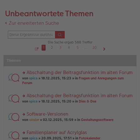
Unbeantwortete Themen
Zur erweiterten Suche
Die Suche ergab 588 Treffer
1
2
3
4
5
…
20
S
Nächste
e
Themen
i
t
e
1
Abschaltung der Beitragsfunktion im alten Forum
v
o
rs
von
spica
» 18.12.2025, 15:23 » in
Fragen und Anregungen zum
n
te
Forum
2
r
0
u
Abschaltung der Beitragsfunktion im alten Forum
n
rs
g
von
spica
» 18.12.2025, 15:20 » in
Dies & Das
te
el
r
es
Software-Versionen
u
e
rs
n
von
okular
» 02.12.2025, 15:59 » in
Gestaltungssoftware
n
te
g
er
r
el
B
Familienplaner auf Acrylglas
u
es
ei
rs
n
von
spica
» 20.09.2025, 17:51 » in
Fotokalender
e
tr