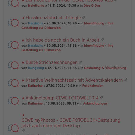
u
es
B
g
at
rs
n
von
NeleHonig
» 19.11.2024, 15:38 » in
Dies & Das
e
ei
ei
te
g
n
tr
an
r
el
er
a
Flusskreuzfahrt als Trilogie
ha
u
es
B
g
at
n
rs
n
von
Harzluchs
» 26.06.2024, 18:46 » in
Ideenfindung - Ihre
e
ei
ei
g
te
g
Gestaltung zur Diskussion
n
tr
an
r
el
er
a
ha
u
es
B
g
ich habe da noch ein Buch in Arbeit
n
n
e
ei
at
g
rs
g
von
Harzluchs
» 30.05.2024, 18:58 » in
Ideenfindung - Ihre
n
tr
ei
te
el
Gestaltung zur Diskussion
er
a
an
r
es
B
g
ha
u
e
ei
Bunte Strichzeichnungen
n
n
n
tr
at
g
rs
g
von
klungkung
» 12.01.2024, 14:35 » in
Gestaltung & Visualisierung
er
a
ei
te
el
B
g
an
r
es
ei
Kreative Weihnachtszeit mit Adventskalendern
ha
u
e
tr
at
n
rs
n
von
Katharine
» 27.10.2023, 10:39 » in
Fotokalender
n
a
ei
g
te
g
er
g
an
r
el
B
Ankündigung: CEWE FOTOWELT 7.4
ha
u
es
ei
at
n
rs
n
von
Katharine
» 18.09.2023, 09:31 » in
Ankündigungen
e
tr
ei
g
te
g
n
a
an
r
el
er
g
ha
u
es
B
CEWE myPhotos - CEWE FOTOBUCH-Gestaltung
rs
n
n
e
ei
te
jetzt auch über den Desktop
g
g
n
tr
r
el
er
a
u
es