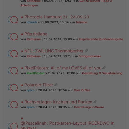
B
g
at
von
Katharine
» 05.09.2023, 12:31 » in
Gut zu wissen! Tipps &
n
e
ei
ei
Anleitungen
g
n
tr
an
el
er
a
ha
es
Photopia Hamburg 21.-24.09.23
B
g
n
e
ei
rs
g
von
icke46
» 13.08.2023, 16:34 » in
Termine
n
tr
te
er
a
r
Pferdeliebe
B
g
u
ei
rs
n
von
Katharine
» 19.07.2023, 10:09 » in
Inspirierende Kundenbeispiele
tr
te
g
a
r
el
NEU: ZWILLING Thermobecher
g
u
es
at
rs
n
von
Katharine
» 13.07.2023, 10:27 » in
Fotogeschenke
e
ei
te
g
n
an
r
el
er
PixelPiloten: All of me LOVES all of you
ha
u
es
B
at
n
rs
n
von
PixelPiloten
» 11.07.2023, 12:00 » in
Gestaltung & Visualisierung
e
ei
ei
g
te
g
n
tr
an
r
el
er
a
Polaroid-Filter
ha
u
es
B
g
at
n
rs
n
von
spica
» 20.04.2023, 12:56 » in
Dies & Das
e
ei
ei
g
te
g
n
tr
an
r
el
er
a
Buchvorlagen Kochen und Backen
ha
u
es
B
g
at
n
rs
n
von
spica
» 20.04.2023, 10:35 » in
Gestaltungssoftware
e
ei
ei
g
te
g
n
tr
an
r
el
er
a
ha
u
es
B
g
@Pascalinah: Postkarten-Layout IRGENDWO in
rs
n
n
e
ei
te
MEXIKO
g
g
n