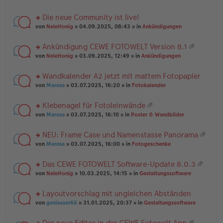
te
g
n
a
r
el
er
g
Die neue Community ist live!
u
es
B
rs
n
von
NeleHonig
» 04.09.2025, 08:43 » in
Ankündigungen
e
ei
te
g
n
tr
r
el
er
a
Ankündigung CEWE FOTOWELT Version 8.1
u
es
B
g
at
rs
n
von
NeleHonig
» 03.09.2025, 12:49 » in
Ankündigungen
e
ei
ei
te
g
n
tr
an
r
el
er
a
Wandkalender A2 jetzt mit mattem Fotopapier
ha
u
es
B
g
n
rs
n
von
Maresa
» 03.07.2025, 16:20 » in
Fotokalender
e
ei
g
te
g
n
tr
r
el
er
a
Klebenagel für Fotoleinwände
u
es
B
g
at
rs
n
von
Maresa
» 03.07.2025, 16:10 » in
Poster & Wandbilder
e
ei
ei
te
g
n
tr
an
r
el
er
a
NEU: Frame Case und Namenstasse Panorama
ha
u
es
B
g
at
n
rs
n
von
Maresa
» 03.07.2025, 16:00 » in
Fotogeschenke
e
ei
ei
g
te
g
n
tr
an
r
el
er
a
Das CEWE FOTOWELT Software-Update 8.0.3
ha
u
es
B
g
at
n
rs
n
von
NeleHonig
» 10.03.2025, 14:15 » in
Gestaltungssoftware
e
ei
ei
g
te
g
n
tr
an
r
el
er
a
Layoutvorschlag mit ungleichen Abständen
ha
u
es
B
g
n
rs
n
von
geniesser66
» 31.01.2025, 20:37 » in
Gestaltungssoftware
e
ei
g
te
g
n
tr
r
el
er
a
Der neue Editor in der CEWE Fotowelt App