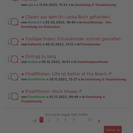
tr
r
el
er
a
von
spica
» 11.04.2023, 11:32 » in
Gestaltung & Visualisierung
u
es
B
g
n
e
ei
Clipart aus dem Sri Lanka Buch gefunden!
g
n
tr
el
er
a
rs
von
Koala123
» 03.02.2023, 16:49 » in
Ideenfindung - Ihre
es
B
g
te
Gestaltung zur Diskussion
e
ei
r
n
tr
u
YouTube Video: Fotokalender schnell gestalten
er
a
n
B
g
rs
g
von
Katharine
» 06.12.2022, 11:12 » in
Fotokalender
ei
te
el
tr
r
es
Eintrag zu lang
a
u
e
g
rs
n
von
kodela
» 05.12.2022, 16:51 » in
Gestaltungssoftware
n
te
g
er
r
el
B
PixelPiloten: Life ist better at the Beach
u
es
ei
at
rs
n
von
PixelPiloten
» 30.11.2022, 13:27 » in
Gestaltung & Visualisierung
e
tr
ei
te
g
n
a
an
r
el
er
g
PixelPiloten: Hoch hinaus
ha
u
es
B
at
n
rs
n
von
PixelPiloten
» 03.11.2022, 09:49 » in
Gestaltung &
e
ei
ei
g
te
g
Visualisierung
n
tr
an
r
el
er
a
ha
u
es
B
g
n
n
e
Die Suche ergab 588 Treffer
ei
g
g
n
tr
1
2
3
4
5
…
20
el
er
a
S
Nächste
es
B
g
e
Gehe zu
i
e
ei