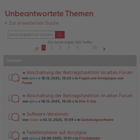
Unbeantwortete Themen
Zur erweiterten Suche
Die Suche ergab 588 Treffer
1
2
3
4
5
…
20
S
Nächste
e
Themen
i
t
e
1
Abschaltung der Beitragsfunktion im alten Forum
v
o
rs
von
spica
» 18.12.2025, 15:23 » in
Fragen und Anregungen zum
n
te
Forum
2
r
0
u
Abschaltung der Beitragsfunktion im alten Forum
n
rs
g
von
spica
» 18.12.2025, 15:20 » in
Dies & Das
te
el
r
es
Software-Versionen
u
e
rs
n
von
okular
» 02.12.2025, 15:59 » in
Gestaltungssoftware
n
te
g
er
r
el
B
Familienplaner auf Acrylglas
u
es
ei
rs
n
von
spica
» 20.09.2025, 17:51 » in
Fotokalender
e
tr