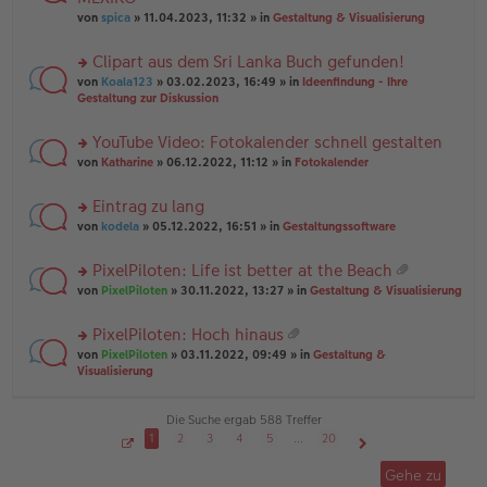
tr
r
el
er
a
von
spica
» 11.04.2023, 11:32 » in
Gestaltung & Visualisierung
u
es
B
g
n
e
ei
Clipart aus dem Sri Lanka Buch gefunden!
g
n
tr
el
er
a
rs
von
Koala123
» 03.02.2023, 16:49 » in
Ideenfindung - Ihre
es
B
g
te
Gestaltung zur Diskussion
e
ei
r
n
tr
u
YouTube Video: Fotokalender schnell gestalten
er
a
n
B
g
rs
g
von
Katharine
» 06.12.2022, 11:12 » in
Fotokalender
ei
te
el
tr
r
es
Eintrag zu lang
a
u
e
g
rs
n
von
kodela
» 05.12.2022, 16:51 » in
Gestaltungssoftware
n
te
g
er
r
el
B
PixelPiloten: Life ist better at the Beach
u
es
ei
at
rs
n
von
PixelPiloten
» 30.11.2022, 13:27 » in
Gestaltung & Visualisierung
e
tr
ei
te
g
n
a
an
r
el
er
g
PixelPiloten: Hoch hinaus
ha
u
es
B
at
n
rs
n
von
PixelPiloten
» 03.11.2022, 09:49 » in
Gestaltung &
e
ei
ei
g
te
g
Visualisierung
n
tr
an
r
el
er
a
ha
u
es
B
g
n
n
e
Die Suche ergab 588 Treffer
ei
g
g
n
tr
1
2
3
4
5
…
20
el
er
a
S
Nächste
es
B
g
e
Gehe zu
i
e
ei