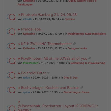
B
g
at
von
Katharine
» 05.09.2023, 12:31 » in
Gut zu wissen! Tipps &
n
e
ei
ei
Anleitungen
g
n
tr
an
el
er
a
ha
es
Photopia Hamburg 21.-24.09.23
B
g
n
e
ei
rs
g
von
icke46
» 13.08.2023, 16:34 » in
Termine
n
tr
te
er
a
r
Pferdeliebe
B
g
u
ei
rs
n
von
Katharine
» 19.07.2023, 10:09 » in
Inspirierende Kundenbeispiele
tr
te
g
a
r
el
NEU: ZWILLING Thermobecher
g
u
es
at
rs
n
von
Katharine
» 13.07.2023, 10:27 » in
Fotogeschenke
e
ei
te
g
n
an
r
el
er
PixelPiloten: All of me LOVES all of you
ha
u
es
B
at
n
rs
n
von
PixelPiloten
» 11.07.2023, 12:00 » in
Gestaltung & Visualisierung
e
ei
ei
g
te
g
n
tr
an
r
el
er
a
Polaroid-Filter
ha
u
es
B
g
at
n
rs
n
von
spica
» 20.04.2023, 12:56 » in
Dies & Das
e
ei
ei
g
te
g
n
tr
an
r
el
er
a
Buchvorlagen Kochen und Backen
ha
u
es
B
g
at
n
rs
n
von
spica
» 20.04.2023, 10:35 » in
Gestaltungssoftware
e
ei
ei
g
te
g
n
tr
an
r
el
er
a
ha
u
es
B
g
@Pascalinah: Postkarten-Layout IRGENDWO in
rs
n
n
e
ei
te
MEXIKO
g
g
n