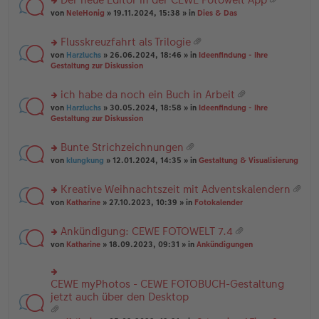
u
es
B
g
at
rs
n
von
NeleHonig
» 19.11.2024, 15:38 » in
Dies & Das
e
ei
ei
te
g
n
tr
an
r
el
er
a
Flusskreuzfahrt als Trilogie
ha
u
es
B
g
at
n
rs
n
von
Harzluchs
» 26.06.2024, 18:46 » in
Ideenfindung - Ihre
e
ei
ei
g
te
g
Gestaltung zur Diskussion
n
tr
an
r
el
er
a
ha
u
es
B
g
ich habe da noch ein Buch in Arbeit
n
n
e
ei
at
g
rs
g
von
Harzluchs
» 30.05.2024, 18:58 » in
Ideenfindung - Ihre
n
tr
ei
te
el
Gestaltung zur Diskussion
er
a
an
r
es
B
g
ha
u
e
ei
Bunte Strichzeichnungen
n
n
n
tr
at
g
rs
g
von
klungkung
» 12.01.2024, 14:35 » in
Gestaltung & Visualisierung
er
a
ei
te
el
B
g
an
r
es
ei
Kreative Weihnachtszeit mit Adventskalendern
ha
u
e
tr
at
n
rs
n
von
Katharine
» 27.10.2023, 10:39 » in
Fotokalender
n
a
ei
g
te
g
er
g
an
r
el
B
Ankündigung: CEWE FOTOWELT 7.4
ha
u
es
ei
at
n
rs
n
von
Katharine
» 18.09.2023, 09:31 » in
Ankündigungen
e
tr
ei
g
te
g
n
a
an
r
el
er
g
ha
u
es
B
CEWE myPhotos - CEWE FOTOBUCH-Gestaltung
rs
n
n
e
ei
te
jetzt auch über den Desktop
g
g
n
tr
r
el
er
a
u
es