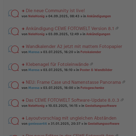
te
g
n
a
r
el
er
g
Die neue Community ist live!
u
es
B
rs
n
von
NeleHonig
» 04.09.2025, 08:43 » in
Ankündigungen
e
ei
te
g
n
tr
r
el
er
a
Ankündigung CEWE FOTOWELT Version 8.1
u
es
B
g
at
rs
n
von
NeleHonig
» 03.09.2025, 12:49 » in
Ankündigungen
e
ei
ei
te
g
n
tr
an
r
el
er
a
Wandkalender A2 jetzt mit mattem Fotopapier
ha
u
es
B
g
n
rs
n
von
Maresa
» 03.07.2025, 16:20 » in
Fotokalender
e
ei
g
te
g
n
tr
r
el
er
a
Klebenagel für Fotoleinwände
u
es
B
g
at
rs
n
von
Maresa
» 03.07.2025, 16:10 » in
Poster & Wandbilder
e
ei
ei
te
g
n
tr
an
r
el
er
a
NEU: Frame Case und Namenstasse Panorama
ha
u
es
B
g
at
n
rs
n
von
Maresa
» 03.07.2025, 16:00 » in
Fotogeschenke
e
ei
ei
g
te
g
n
tr
an
r
el
er
a
Das CEWE FOTOWELT Software-Update 8.0.3
ha
u
es
B
g
at
n
rs
n
von
NeleHonig
» 10.03.2025, 14:15 » in
Gestaltungssoftware
e
ei
ei
g
te
g
n
tr
an
r
el
er
a
Layoutvorschlag mit ungleichen Abständen
ha
u
es
B
g
n
rs
n
von
geniesser66
» 31.01.2025, 20:37 » in
Gestaltungssoftware
e
ei
g
te
g
n
tr
r
el
er
a
Der neue Editor in der CEWE Fotowelt App