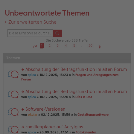
Unbeantwortete Themen
Zur erweiterten Suche
Die Suche ergab 588 Treffer
1
2
3
4
5
…
20
S
Nächste
e
Themen
i
t
e
1
Abschaltung der Beitragsfunktion im alten Forum
v
o
rs
von
spica
» 18.12.2025, 15:23 » in
Fragen und Anregungen zum
n
te
Forum
2
r
0
u
Abschaltung der Beitragsfunktion im alten Forum
n
rs
g
von
spica
» 18.12.2025, 15:20 » in
Dies & Das
te
el
r
es
Software-Versionen
u
e
rs
n
von
okular
» 02.12.2025, 15:59 » in
Gestaltungssoftware
n
te
g
er
r
el
B
Familienplaner auf Acrylglas
u
es
ei
rs
n
von
spica
» 20.09.2025, 17:51 » in
Fotokalender
e
tr