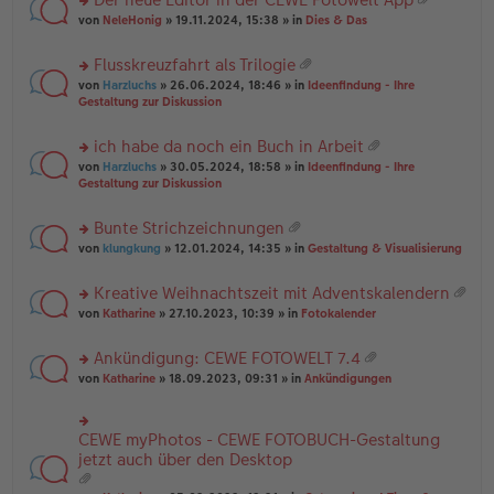
u
es
B
g
at
rs
n
von
NeleHonig
» 19.11.2024, 15:38 » in
Dies & Das
e
ei
ei
te
g
n
tr
an
r
el
er
a
Flusskreuzfahrt als Trilogie
ha
u
es
B
g
at
n
rs
n
von
Harzluchs
» 26.06.2024, 18:46 » in
Ideenfindung - Ihre
e
ei
ei
g
te
g
Gestaltung zur Diskussion
n
tr
an
r
el
er
a
ha
u
es
B
g
ich habe da noch ein Buch in Arbeit
n
n
e
ei
at
g
rs
g
von
Harzluchs
» 30.05.2024, 18:58 » in
Ideenfindung - Ihre
n
tr
ei
te
el
Gestaltung zur Diskussion
er
a
an
r
es
B
g
ha
u
e
ei
Bunte Strichzeichnungen
n
n
n
tr
at
g
rs
g
von
klungkung
» 12.01.2024, 14:35 » in
Gestaltung & Visualisierung
er
a
ei
te
el
B
g
an
r
es
ei
Kreative Weihnachtszeit mit Adventskalendern
ha
u
e
tr
at
n
rs
n
von
Katharine
» 27.10.2023, 10:39 » in
Fotokalender
n
a
ei
g
te
g
er
g
an
r
el
B
Ankündigung: CEWE FOTOWELT 7.4
ha
u
es
ei
at
n
rs
n
von
Katharine
» 18.09.2023, 09:31 » in
Ankündigungen
e
tr
ei
g
te
g
n
a
an
r
el
er
g
ha
u
es
B
CEWE myPhotos - CEWE FOTOBUCH-Gestaltung
rs
n
n
e
ei
te
jetzt auch über den Desktop
g
g
n
tr
r
el
er
a
u
es