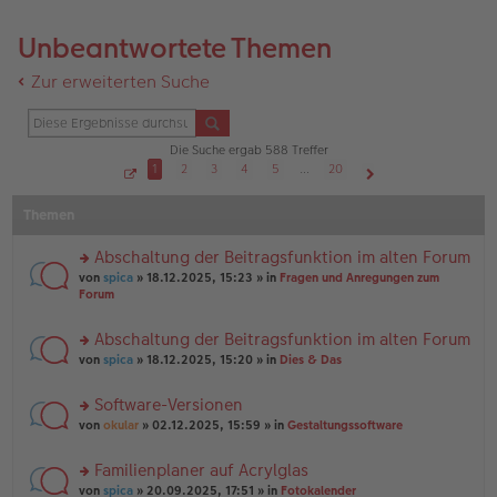
Unbeantwortete Themen
Zur erweiterten Suche
Die Suche ergab 588 Treffer
1
2
3
4
5
…
20
S
Nächste
e
Themen
i
t
e
1
Abschaltung der Beitragsfunktion im alten Forum
v
o
rs
von
spica
» 18.12.2025, 15:23 » in
Fragen und Anregungen zum
n
te
Forum
2
r
0
u
Abschaltung der Beitragsfunktion im alten Forum
n
rs
g
von
spica
» 18.12.2025, 15:20 » in
Dies & Das
te
el
r
es
Software-Versionen
u
e
rs
n
von
okular
» 02.12.2025, 15:59 » in
Gestaltungssoftware
n
te
g
er
r
el
B
Familienplaner auf Acrylglas
u
es
ei
rs
n
von
spica
» 20.09.2025, 17:51 » in
Fotokalender
e
tr