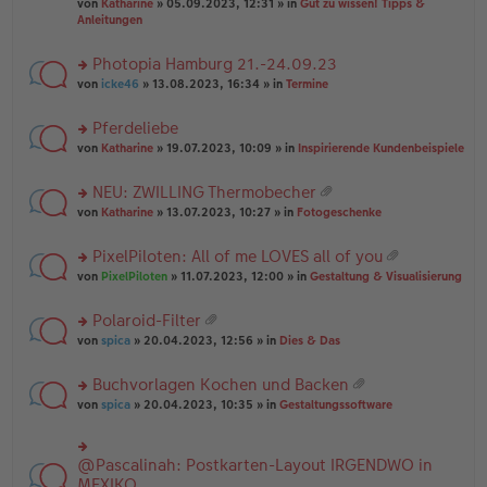
B
g
at
von
Katharine
» 05.09.2023, 12:31 » in
Gut zu wissen! Tipps &
n
e
ei
ei
Anleitungen
g
n
tr
an
el
er
a
ha
es
Photopia Hamburg 21.-24.09.23
B
g
n
e
ei
rs
g
von
icke46
» 13.08.2023, 16:34 » in
Termine
n
tr
te
er
a
r
Pferdeliebe
B
g
u
ei
rs
n
von
Katharine
» 19.07.2023, 10:09 » in
Inspirierende Kundenbeispiele
tr
te
g
a
r
el
NEU: ZWILLING Thermobecher
g
u
es
at
rs
n
von
Katharine
» 13.07.2023, 10:27 » in
Fotogeschenke
e
ei
te
g
n
an
r
el
er
PixelPiloten: All of me LOVES all of you
ha
u
es
B
at
n
rs
n
von
PixelPiloten
» 11.07.2023, 12:00 » in
Gestaltung & Visualisierung
e
ei
ei
g
te
g
n
tr
an
r
el
er
a
Polaroid-Filter
ha
u
es
B
g
at
n
rs
n
von
spica
» 20.04.2023, 12:56 » in
Dies & Das
e
ei
ei
g
te
g
n
tr
an
r
el
er
a
Buchvorlagen Kochen und Backen
ha
u
es
B
g
at
n
rs
n
von
spica
» 20.04.2023, 10:35 » in
Gestaltungssoftware
e
ei
ei
g
te
g
n
tr
an
r
el
er
a
ha
u
es
B
g
@Pascalinah: Postkarten-Layout IRGENDWO in
rs
n
n
e
ei
te
MEXIKO
g
g
n