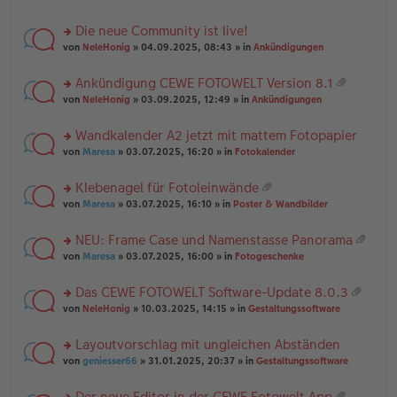
te
g
n
a
r
el
er
g
Die neue Community ist live!
u
es
B
rs
n
von
NeleHonig
» 04.09.2025, 08:43 » in
Ankündigungen
e
ei
te
g
n
tr
r
el
er
a
Ankündigung CEWE FOTOWELT Version 8.1
u
es
B
g
at
rs
n
von
NeleHonig
» 03.09.2025, 12:49 » in
Ankündigungen
e
ei
ei
te
g
n
tr
an
r
el
er
a
Wandkalender A2 jetzt mit mattem Fotopapier
ha
u
es
B
g
n
rs
n
von
Maresa
» 03.07.2025, 16:20 » in
Fotokalender
e
ei
g
te
g
n
tr
r
el
er
a
Klebenagel für Fotoleinwände
u
es
B
g
at
rs
n
von
Maresa
» 03.07.2025, 16:10 » in
Poster & Wandbilder
e
ei
ei
te
g
n
tr
an
r
el
er
a
NEU: Frame Case und Namenstasse Panorama
ha
u
es
B
g
at
n
rs
n
von
Maresa
» 03.07.2025, 16:00 » in
Fotogeschenke
e
ei
ei
g
te
g
n
tr
an
r
el
er
a
Das CEWE FOTOWELT Software-Update 8.0.3
ha
u
es
B
g
at
n
rs
n
von
NeleHonig
» 10.03.2025, 14:15 » in
Gestaltungssoftware
e
ei
ei
g
te
g
n
tr
an
r
el
er
a
Layoutvorschlag mit ungleichen Abständen
ha
u
es
B
g
n
rs
n
von
geniesser66
» 31.01.2025, 20:37 » in
Gestaltungssoftware
e
ei
g
te
g
n
tr
r
el
er
a
Der neue Editor in der CEWE Fotowelt App