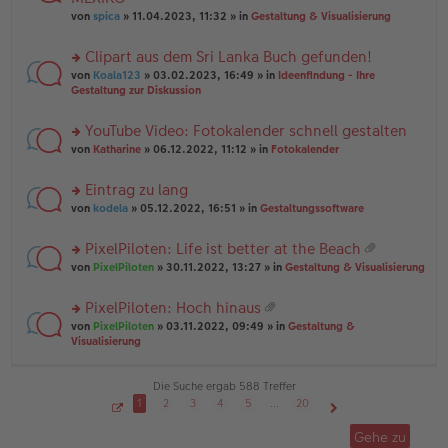
tr
r
el
er
a
von
spica
» 11.04.2023, 11:32 » in
Gestaltung & Visualisierung
u
es
B
g
n
e
ei
Clipart aus dem Sri Lanka Buch gefunden!
g
n
tr
el
er
a
rs
von
Koala123
» 03.02.2023, 16:49 » in
Ideenfindung - Ihre
es
B
g
te
Gestaltung zur Diskussion
e
ei
r
n
tr
u
YouTube Video: Fotokalender schnell gestalten
er
a
n
B
g
rs
g
von
Katharine
» 06.12.2022, 11:12 » in
Fotokalender
ei
te
el
tr
r
es
Eintrag zu lang
a
u
e
g
rs
n
von
kodela
» 05.12.2022, 16:51 » in
Gestaltungssoftware
n
te
g
er
r
el
B
PixelPiloten: Life ist better at the Beach
u
es
ei
at
rs
n
von
PixelPiloten
» 30.11.2022, 13:27 » in
Gestaltung & Visualisierung
e
tr
ei
te
g
n
a
an
r
el
er
g
PixelPiloten: Hoch hinaus
ha
u
es
B
at
n
rs
n
von
PixelPiloten
» 03.11.2022, 09:49 » in
Gestaltung &
e
ei
ei
g
te
g
Visualisierung
n
tr
an
r
el
er
a
ha
u
es
B
g
n
n
e
Die Suche ergab 588 Treffer
ei
g
g
n
tr
1
2
3
4
5
…
20
el
er
a
S
Nächste
es
B
g
e
Gehe zu
i
e
ei