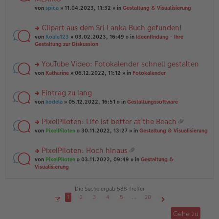
tr
r
el
er
a
von
spica
» 11.04.2023, 11:32 » in
Gestaltung & Visualisierung
u
es
B
g
n
e
ei
Clipart aus dem Sri Lanka Buch gefunden!
g
n
tr
el
er
a
rs
von
Koala123
» 03.02.2023, 16:49 » in
Ideenfindung - Ihre
es
B
g
te
Gestaltung zur Diskussion
e
ei
r
n
tr
u
YouTube Video: Fotokalender schnell gestalten
er
a
n
B
g
rs
g
von
Katharine
» 06.12.2022, 11:12 » in
Fotokalender
ei
te
el
tr
r
es
Eintrag zu lang
a
u
e
g
rs
n
von
kodela
» 05.12.2022, 16:51 » in
Gestaltungssoftware
n
te
g
er
r
el
B
PixelPiloten: Life ist better at the Beach
u
es
ei
at
rs
n
von
PixelPiloten
» 30.11.2022, 13:27 » in
Gestaltung & Visualisierung
e
tr
ei
te
g
n
a
an
r
el
er
g
PixelPiloten: Hoch hinaus
ha
u
es
B
at
n
rs
n
von
PixelPiloten
» 03.11.2022, 09:49 » in
Gestaltung &
e
ei
ei
g
te
g
Visualisierung
n
tr
an
r
el
er
a
ha
u
es
B
g
n
n
e
Die Suche ergab 588 Treffer
ei
g
g
n
tr
1
2
3
4
5
…
20
el
er
a
S
Nächste
es
B
g
e
Gehe zu
i
e
ei