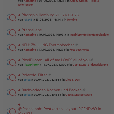
B
g
at
von
Katharine
» 05.09.2023, 12:31 » in
Gut zu wissen! Tipps &
n
e
ei
ei
Anleitungen
g
n
tr
an
el
er
a
ha
es
Photopia Hamburg 21.-24.09.23
B
g
n
e
ei
rs
g
von
icke46
» 13.08.2023, 16:34 » in
Termine
n
tr
te
er
a
r
Pferdeliebe
B
g
u
ei
rs
n
von
Katharine
» 19.07.2023, 10:09 » in
Inspirierende Kundenbeispiele
tr
te
g
a
r
el
NEU: ZWILLING Thermobecher
g
u
es
at
rs
n
von
Katharine
» 13.07.2023, 10:27 » in
Fotogeschenke
e
ei
te
g
n
an
r
el
er
PixelPiloten: All of me LOVES all of you
ha
u
es
B
at
n
rs
n
von
PixelPiloten
» 11.07.2023, 12:00 » in
Gestaltung & Visualisierung
e
ei
ei
g
te
g
n
tr
an
r
el
er
a
Polaroid-Filter
ha
u
es
B
g
at
n
rs
n
von
spica
» 20.04.2023, 12:56 » in
Dies & Das
e
ei
ei
g
te
g
n
tr
an
r
el
er
a
Buchvorlagen Kochen und Backen
ha
u
es
B
g
at
n
rs
n
von
spica
» 20.04.2023, 10:35 » in
Gestaltungssoftware
e
ei
ei
g
te
g
n
tr
an
r
el
er
a
ha
u
es
B
g
@Pascalinah: Postkarten-Layout IRGENDWO in
rs
n
n
e
ei
te
MEXIKO
g
g
n