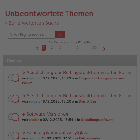
Unbeantwortete Themen
Zur erweiterten Suche
Die Suche ergab 588 Treffer
1
2
3
4
5
…
20
S
Nächste
e
Themen
i
t
e
1
Abschaltung der Beitragsfunktion im alten Forum
v
o
rs
von
spica
» 18.12.2025, 15:23 » in
Fragen und Anregungen zum
n
te
Forum
2
r
0
u
Abschaltung der Beitragsfunktion im alten Forum
n
rs
g
von
spica
» 18.12.2025, 15:20 » in
Dies & Das
te
el
r
es
Software-Versionen
u
e
rs
n
von
okular
» 02.12.2025, 15:59 » in
Gestaltungssoftware
n
te
g
er
r
el
B
Familienplaner auf Acrylglas
u
es
ei
rs
n
von
spica
» 20.09.2025, 17:51 » in
Fotokalender
e
tr