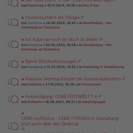
u
es
B
g
at
rs
n
von
NeleHonig
» 19.11.2024, 15:38 » in
Dies & Das
e
ei
ei
te
g
n
tr
an
r
el
er
a
Flusskreuzfahrt als Trilogie
ha
u
es
B
g
at
n
rs
n
von
Harzluchs
» 26.06.2024, 18:46 » in
Ideenfindung - Ihre
e
ei
ei
g
te
g
Gestaltung zur Diskussion
n
tr
an
r
el
er
a
ha
u
es
B
g
ich habe da noch ein Buch in Arbeit
n
n
e
ei
at
g
rs
g
von
Harzluchs
» 30.05.2024, 18:58 » in
Ideenfindung - Ihre
n
tr
ei
te
el
Gestaltung zur Diskussion
er
a
an
r
es
B
g
ha
u
e
ei
Bunte Strichzeichnungen
n
n
n
tr
at
g
rs
g
von
klungkung
» 12.01.2024, 14:35 » in
Gestaltung & Visualisierung
er
a
ei
te
el
B
g
an
r
es
ei
Kreative Weihnachtszeit mit Adventskalendern
ha
u
e
tr
at
n
rs
n
von
Katharine
» 27.10.2023, 10:39 » in
Fotokalender
n
a
ei
g
te
g
er
g
an
r
el
B
Ankündigung: CEWE FOTOWELT 7.4
ha
u
es
ei
at
n
rs
n
von
Katharine
» 18.09.2023, 09:31 » in
Ankündigungen
e
tr
ei
g
te
g
n
a
an
r
el
er
g
ha
u
es
B
CEWE myPhotos - CEWE FOTOBUCH-Gestaltung
rs
n
n
e
ei
te
jetzt auch über den Desktop
g
g
n
tr
r
el
er
a
u
es