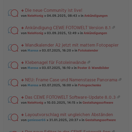
te
g
n
a
r
el
er
g
Die neue Community ist live!
u
es
B
rs
n
von
NeleHonig
» 04.09.2025, 08:43 » in
Ankündigungen
e
ei
te
g
n
tr
r
el
er
a
Ankündigung CEWE FOTOWELT Version 8.1
u
es
B
g
at
rs
n
von
NeleHonig
» 03.09.2025, 12:49 » in
Ankündigungen
e
ei
ei
te
g
n
tr
an
r
el
er
a
Wandkalender A2 jetzt mit mattem Fotopapier
ha
u
es
B
g
n
rs
n
von
Maresa
» 03.07.2025, 16:20 » in
Fotokalender
e
ei
g
te
g
n
tr
r
el
er
a
Klebenagel für Fotoleinwände
u
es
B
g
at
rs
n
von
Maresa
» 03.07.2025, 16:10 » in
Poster & Wandbilder
e
ei
ei
te
g
n
tr
an
r
el
er
a
NEU: Frame Case und Namenstasse Panorama
ha
u
es
B
g
at
n
rs
n
von
Maresa
» 03.07.2025, 16:00 » in
Fotogeschenke
e
ei
ei
g
te
g
n
tr
an
r
el
er
a
Das CEWE FOTOWELT Software-Update 8.0.3
ha
u
es
B
g
at
n
rs
n
von
NeleHonig
» 10.03.2025, 14:15 » in
Gestaltungssoftware
e
ei
ei
g
te
g
n
tr
an
r
el
er
a
Layoutvorschlag mit ungleichen Abständen
ha
u
es
B
g
n
rs
n
von
geniesser66
» 31.01.2025, 20:37 » in
Gestaltungssoftware
e
ei
g
te
g
n
tr
r
el
er
a
Der neue Editor in der CEWE Fotowelt App