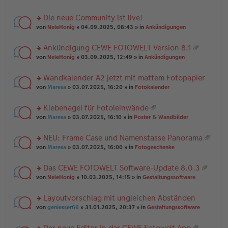
te
g
n
a
r
el
er
g
Die neue Community ist live!
u
es
B
rs
n
von
NeleHonig
» 04.09.2025, 08:43 » in
Ankündigungen
e
ei
te
g
n
tr
r
el
er
a
Ankündigung CEWE FOTOWELT Version 8.1
u
es
B
g
at
rs
n
von
NeleHonig
» 03.09.2025, 12:49 » in
Ankündigungen
e
ei
ei
te
g
n
tr
an
r
el
er
a
Wandkalender A2 jetzt mit mattem Fotopapier
ha
u
es
B
g
n
rs
n
von
Maresa
» 03.07.2025, 16:20 » in
Fotokalender
e
ei
g
te
g
n
tr
r
el
er
a
Klebenagel für Fotoleinwände
u
es
B
g
at
rs
n
von
Maresa
» 03.07.2025, 16:10 » in
Poster & Wandbilder
e
ei
ei
te
g
n
tr
an
r
el
er
a
NEU: Frame Case und Namenstasse Panorama
ha
u
es
B
g
at
n
rs
n
von
Maresa
» 03.07.2025, 16:00 » in
Fotogeschenke
e
ei
ei
g
te
g
n
tr
an
r
el
er
a
Das CEWE FOTOWELT Software-Update 8.0.3
ha
u
es
B
g
at
n
rs
n
von
NeleHonig
» 10.03.2025, 14:15 » in
Gestaltungssoftware
e
ei
ei
g
te
g
n
tr
an
r
el
er
a
Layoutvorschlag mit ungleichen Abständen
ha
u
es
B
g
n
rs
n
von
geniesser66
» 31.01.2025, 20:37 » in
Gestaltungssoftware
e
ei
g
te
g
n
tr
r
el
er
a
Der neue Editor in der CEWE Fotowelt App