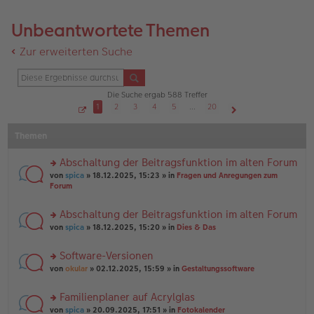
Unbeantwortete Themen
Zur erweiterten Suche
Die Suche ergab 588 Treffer
1
2
3
4
5
…
20
S
Nächste
e
Themen
i
t
e
1
Abschaltung der Beitragsfunktion im alten Forum
v
o
rs
von
spica
» 18.12.2025, 15:23 » in
Fragen und Anregungen zum
n
te
Forum
2
r
0
u
Abschaltung der Beitragsfunktion im alten Forum
n
rs
g
von
spica
» 18.12.2025, 15:20 » in
Dies & Das
te
el
r
es
Software-Versionen
u
e
rs
n
von
okular
» 02.12.2025, 15:59 » in
Gestaltungssoftware
n
te
g
er
r
el
B
Familienplaner auf Acrylglas
u
es
ei
rs
n
von
spica
» 20.09.2025, 17:51 » in
Fotokalender
e
tr