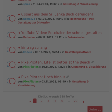
tr
r
el
er
a
von
spica
» 11.04.2023, 11:32 » in
Gestaltung & Visualisierung
u
es
B
g
n
e
ei
Clipart aus dem Sri Lanka Buch gefunden!
g
n
tr
el
er
a
rs
von
Koala123
» 03.02.2023, 16:49 » in
Ideenfindung - Ihre
es
B
g
te
Gestaltung zur Diskussion
e
ei
r
n
tr
u
YouTube Video: Fotokalender schnell gestalten
er
a
n
B
g
rs
g
von
Katharine
» 06.12.2022, 11:12 » in
Fotokalender
ei
te
el
tr
r
es
Eintrag zu lang
a
u
e
g
rs
n
von
kodela
» 05.12.2022, 16:51 » in
Gestaltungssoftware
n
te
g
er
r
el
B
PixelPiloten: Life ist better at the Beach
u
es
ei
at
rs
n
von
PixelPiloten
» 30.11.2022, 13:27 » in
Gestaltung & Visualisierung
e
tr
ei
te
g
n
a
an
r
el
er
g
PixelPiloten: Hoch hinaus
ha
u
es
B
at
n
rs
n
von
PixelPiloten
» 03.11.2022, 09:49 » in
Gestaltung &
e
ei
ei
g
te
g
Visualisierung
n
tr
an
r
el
er
a
ha
u
es
B
g
n
n
e
Die Suche ergab 588 Treffer
ei
g
g
n
tr
1
2
3
4
5
…
20
el
er
a
S
Nächste
es
B
g
e
Gehe zu
i
e
ei