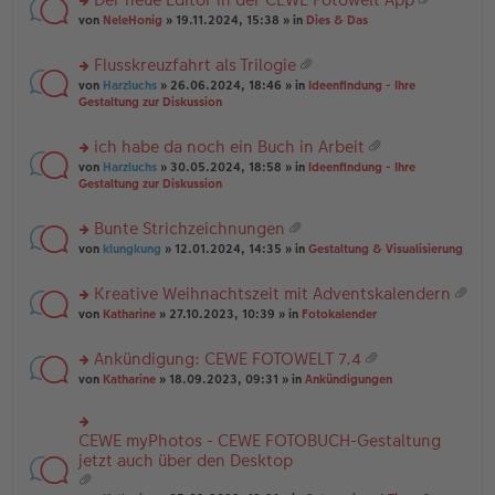
u
es
B
g
at
rs
n
von
NeleHonig
» 19.11.2024, 15:38 » in
Dies & Das
e
ei
ei
te
g
n
tr
an
r
el
er
a
Flusskreuzfahrt als Trilogie
ha
u
es
B
g
at
n
rs
n
von
Harzluchs
» 26.06.2024, 18:46 » in
Ideenfindung - Ihre
e
ei
ei
g
te
g
Gestaltung zur Diskussion
n
tr
an
r
el
er
a
ha
u
es
B
g
ich habe da noch ein Buch in Arbeit
n
n
e
ei
at
g
rs
g
von
Harzluchs
» 30.05.2024, 18:58 » in
Ideenfindung - Ihre
n
tr
ei
te
el
Gestaltung zur Diskussion
er
a
an
r
es
B
g
ha
u
e
ei
Bunte Strichzeichnungen
n
n
n
tr
at
g
rs
g
von
klungkung
» 12.01.2024, 14:35 » in
Gestaltung & Visualisierung
er
a
ei
te
el
B
g
an
r
es
ei
Kreative Weihnachtszeit mit Adventskalendern
ha
u
e
tr
at
n
rs
n
von
Katharine
» 27.10.2023, 10:39 » in
Fotokalender
n
a
ei
g
te
g
er
g
an
r
el
B
Ankündigung: CEWE FOTOWELT 7.4
ha
u
es
ei
at
n
rs
n
von
Katharine
» 18.09.2023, 09:31 » in
Ankündigungen
e
tr
ei
g
te
g
n
a
an
r
el
er
g
ha
u
es
B
CEWE myPhotos - CEWE FOTOBUCH-Gestaltung
rs
n
n
e
ei
te
jetzt auch über den Desktop
g
g
n
tr
r
el
er
a
u
es