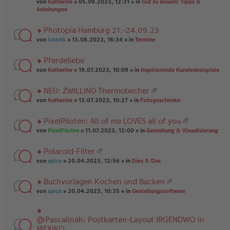
B
g
at
von
Katharine
» 05.09.2023, 12:31 » in
Gut zu wissen! Tipps &
n
e
ei
ei
Anleitungen
g
n
tr
an
el
er
a
ha
es
Photopia Hamburg 21.-24.09.23
B
g
n
e
ei
rs
g
von
icke46
» 13.08.2023, 16:34 » in
Termine
n
tr
te
er
a
r
Pferdeliebe
B
g
u
ei
rs
n
von
Katharine
» 19.07.2023, 10:09 » in
Inspirierende Kundenbeispiele
tr
te
g
a
r
el
NEU: ZWILLING Thermobecher
g
u
es
at
rs
n
von
Katharine
» 13.07.2023, 10:27 » in
Fotogeschenke
e
ei
te
g
n
an
r
el
er
PixelPiloten: All of me LOVES all of you
ha
u
es
B
at
n
rs
n
von
PixelPiloten
» 11.07.2023, 12:00 » in
Gestaltung & Visualisierung
e
ei
ei
g
te
g
n
tr
an
r
el
er
a
Polaroid-Filter
ha
u
es
B
g
at
n
rs
n
von
spica
» 20.04.2023, 12:56 » in
Dies & Das
e
ei
ei
g
te
g
n
tr
an
r
el
er
a
Buchvorlagen Kochen und Backen
ha
u
es
B
g
at
n
rs
n
von
spica
» 20.04.2023, 10:35 » in
Gestaltungssoftware
e
ei
ei
g
te
g
n
tr
an
r
el
er
a
ha
u
es
B
g
@Pascalinah: Postkarten-Layout IRGENDWO in
rs
n
n
e
ei
te
MEXIKO
g
g
n