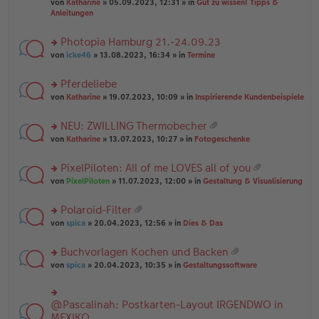
B
g
at
von
Katharine
» 05.09.2023, 12:31 » in
Gut zu wissen! Tipps &
n
e
ei
ei
Anleitungen
g
n
tr
an
el
er
a
ha
es
Photopia Hamburg 21.-24.09.23
B
g
n
e
ei
rs
g
von
icke46
» 13.08.2023, 16:34 » in
Termine
n
tr
te
er
a
r
Pferdeliebe
B
g
u
ei
rs
n
von
Katharine
» 19.07.2023, 10:09 » in
Inspirierende Kundenbeispiele
tr
te
g
a
r
el
NEU: ZWILLING Thermobecher
g
u
es
at
rs
n
von
Katharine
» 13.07.2023, 10:27 » in
Fotogeschenke
e
ei
te
g
n
an
r
el
er
PixelPiloten: All of me LOVES all of you
ha
u
es
B
at
n
rs
n
von
PixelPiloten
» 11.07.2023, 12:00 » in
Gestaltung & Visualisierung
e
ei
ei
g
te
g
n
tr
an
r
el
er
a
Polaroid-Filter
ha
u
es
B
g
at
n
rs
n
von
spica
» 20.04.2023, 12:56 » in
Dies & Das
e
ei
ei
g
te
g
n
tr
an
r
el
er
a
Buchvorlagen Kochen und Backen
ha
u
es
B
g
at
n
rs
n
von
spica
» 20.04.2023, 10:35 » in
Gestaltungssoftware
e
ei
ei
g
te
g
n
tr
an
r
el
er
a
ha
u
es
B
g
@Pascalinah: Postkarten-Layout IRGENDWO in
rs
n
n
e
ei
te
MEXIKO
g
g
n