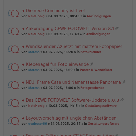
te
g
n
a
r
el
er
g
Die neue Community ist live!
u
es
B
rs
n
von
NeleHonig
» 04.09.2025, 08:43 » in
Ankündigungen
e
ei
te
g
n
tr
r
el
er
a
Ankündigung CEWE FOTOWELT Version 8.1
u
es
B
g
at
rs
n
von
NeleHonig
» 03.09.2025, 12:49 » in
Ankündigungen
e
ei
ei
te
g
n
tr
an
r
el
er
a
Wandkalender A2 jetzt mit mattem Fotopapier
ha
u
es
B
g
n
rs
n
von
Maresa
» 03.07.2025, 16:20 » in
Fotokalender
e
ei
g
te
g
n
tr
r
el
er
a
Klebenagel für Fotoleinwände
u
es
B
g
at
rs
n
von
Maresa
» 03.07.2025, 16:10 » in
Poster & Wandbilder
e
ei
ei
te
g
n
tr
an
r
el
er
a
NEU: Frame Case und Namenstasse Panorama
ha
u
es
B
g
at
n
rs
n
von
Maresa
» 03.07.2025, 16:00 » in
Fotogeschenke
e
ei
ei
g
te
g
n
tr
an
r
el
er
a
Das CEWE FOTOWELT Software-Update 8.0.3
ha
u
es
B
g
at
n
rs
n
von
NeleHonig
» 10.03.2025, 14:15 » in
Gestaltungssoftware
e
ei
ei
g
te
g
n
tr
an
r
el
er
a
Layoutvorschlag mit ungleichen Abständen
ha
u
es
B
g
n
rs
n
von
geniesser66
» 31.01.2025, 20:37 » in
Gestaltungssoftware
e
ei
g
te
g
n
tr
r
el
er
a
Der neue Editor in der CEWE Fotowelt App