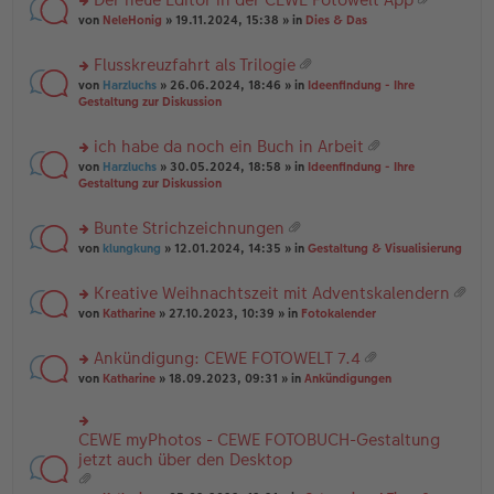
u
es
B
g
at
rs
n
von
NeleHonig
» 19.11.2024, 15:38 » in
Dies & Das
e
ei
ei
te
g
n
tr
an
r
el
er
a
Flusskreuzfahrt als Trilogie
ha
u
es
B
g
at
n
rs
n
von
Harzluchs
» 26.06.2024, 18:46 » in
Ideenfindung - Ihre
e
ei
ei
g
te
g
Gestaltung zur Diskussion
n
tr
an
r
el
er
a
ha
u
es
B
g
ich habe da noch ein Buch in Arbeit
n
n
e
ei
at
g
rs
g
von
Harzluchs
» 30.05.2024, 18:58 » in
Ideenfindung - Ihre
n
tr
ei
te
el
Gestaltung zur Diskussion
er
a
an
r
es
B
g
ha
u
e
ei
Bunte Strichzeichnungen
n
n
n
tr
at
g
rs
g
von
klungkung
» 12.01.2024, 14:35 » in
Gestaltung & Visualisierung
er
a
ei
te
el
B
g
an
r
es
ei
Kreative Weihnachtszeit mit Adventskalendern
ha
u
e
tr
at
n
rs
n
von
Katharine
» 27.10.2023, 10:39 » in
Fotokalender
n
a
ei
g
te
g
er
g
an
r
el
B
Ankündigung: CEWE FOTOWELT 7.4
ha
u
es
ei
at
n
rs
n
von
Katharine
» 18.09.2023, 09:31 » in
Ankündigungen
e
tr
ei
g
te
g
n
a
an
r
el
er
g
ha
u
es
B
CEWE myPhotos - CEWE FOTOBUCH-Gestaltung
rs
n
n
e
ei
te
jetzt auch über den Desktop
g
g
n
tr
r
el
er
a
u
es