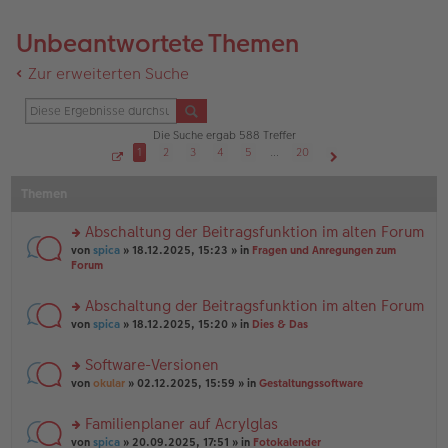
Unbeantwortete Themen
Zur erweiterten Suche
Die Suche ergab 588 Treffer
1
2
3
4
5
…
20
S
Nächste
e
Themen
i
t
e
1
Abschaltung der Beitragsfunktion im alten Forum
v
o
rs
von
spica
» 18.12.2025, 15:23 » in
Fragen und Anregungen zum
n
te
Forum
2
r
0
u
Abschaltung der Beitragsfunktion im alten Forum
n
rs
g
von
spica
» 18.12.2025, 15:20 » in
Dies & Das
te
el
r
es
Software-Versionen
u
e
rs
n
von
okular
» 02.12.2025, 15:59 » in
Gestaltungssoftware
n
te
g
er
r
el
B
Familienplaner auf Acrylglas
u
es
ei
rs
n
von
spica
» 20.09.2025, 17:51 » in
Fotokalender
e
tr