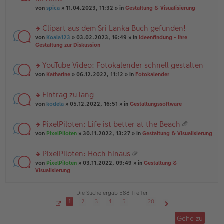
tr
r
el
er
a
von
spica
» 11.04.2023, 11:32 » in
Gestaltung & Visualisierung
u
es
B
g
n
e
ei
Clipart aus dem Sri Lanka Buch gefunden!
g
n
tr
el
er
a
rs
von
Koala123
» 03.02.2023, 16:49 » in
Ideenfindung - Ihre
es
B
g
te
Gestaltung zur Diskussion
e
ei
r
n
tr
u
YouTube Video: Fotokalender schnell gestalten
er
a
n
B
g
rs
g
von
Katharine
» 06.12.2022, 11:12 » in
Fotokalender
ei
te
el
tr
r
es
Eintrag zu lang
a
u
e
g
rs
n
von
kodela
» 05.12.2022, 16:51 » in
Gestaltungssoftware
n
te
g
er
r
el
B
PixelPiloten: Life ist better at the Beach
u
es
ei
at
rs
n
von
PixelPiloten
» 30.11.2022, 13:27 » in
Gestaltung & Visualisierung
e
tr
ei
te
g
n
a
an
r
el
er
g
PixelPiloten: Hoch hinaus
ha
u
es
B
at
n
rs
n
von
PixelPiloten
» 03.11.2022, 09:49 » in
Gestaltung &
e
ei
ei
g
te
g
Visualisierung
n
tr
an
r
el
er
a
ha
u
es
B
g
n
n
e
Die Suche ergab 588 Treffer
ei
g
g
n
tr
1
2
3
4
5
…
20
el
er
a
S
Nächste
es
B
g
e
Gehe zu
i
e
ei