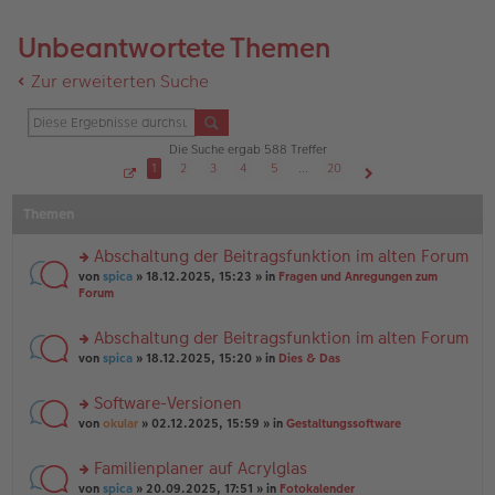
Unbeantwortete Themen
Zur erweiterten Suche
Die Suche ergab 588 Treffer
1
2
3
4
5
…
20
S
Nächste
e
Themen
i
t
e
1
Abschaltung der Beitragsfunktion im alten Forum
v
o
rs
von
spica
» 18.12.2025, 15:23 » in
Fragen und Anregungen zum
n
te
Forum
2
r
0
u
Abschaltung der Beitragsfunktion im alten Forum
n
rs
g
von
spica
» 18.12.2025, 15:20 » in
Dies & Das
te
el
r
es
Software-Versionen
u
e
rs
n
von
okular
» 02.12.2025, 15:59 » in
Gestaltungssoftware
n
te
g
er
r
el
B
Familienplaner auf Acrylglas
u
es
ei
rs
n
von
spica
» 20.09.2025, 17:51 » in
Fotokalender
e
tr