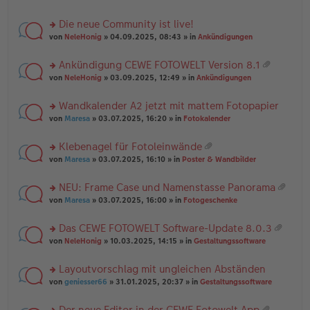
te
g
n
a
r
el
er
g
Die neue Community ist live!
u
es
B
rs
n
von
NeleHonig
» 04.09.2025, 08:43 » in
Ankündigungen
e
ei
te
g
n
tr
r
el
er
a
Ankündigung CEWE FOTOWELT Version 8.1
u
es
B
g
at
rs
n
von
NeleHonig
» 03.09.2025, 12:49 » in
Ankündigungen
e
ei
ei
te
g
n
tr
an
r
el
er
a
Wandkalender A2 jetzt mit mattem Fotopapier
ha
u
es
B
g
n
rs
n
von
Maresa
» 03.07.2025, 16:20 » in
Fotokalender
e
ei
g
te
g
n
tr
r
el
er
a
Klebenagel für Fotoleinwände
u
es
B
g
at
rs
n
von
Maresa
» 03.07.2025, 16:10 » in
Poster & Wandbilder
e
ei
ei
te
g
n
tr
an
r
el
er
a
NEU: Frame Case und Namenstasse Panorama
ha
u
es
B
g
at
n
rs
n
von
Maresa
» 03.07.2025, 16:00 » in
Fotogeschenke
e
ei
ei
g
te
g
n
tr
an
r
el
er
a
Das CEWE FOTOWELT Software-Update 8.0.3
ha
u
es
B
g
at
n
rs
n
von
NeleHonig
» 10.03.2025, 14:15 » in
Gestaltungssoftware
e
ei
ei
g
te
g
n
tr
an
r
el
er
a
Layoutvorschlag mit ungleichen Abständen
ha
u
es
B
g
n
rs
n
von
geniesser66
» 31.01.2025, 20:37 » in
Gestaltungssoftware
e
ei
g
te
g
n
tr
r
el
er
a
Der neue Editor in der CEWE Fotowelt App