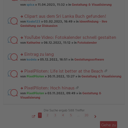
tr
r
el
er
a
von
spica
» 11.04.2023, 11:32 » in
Gestaltung & Visualisierung
u
es
B
g
n
e
ei
Clipart aus dem Sri Lanka Buch gefunden!
g
n
tr
el
er
a
rs
von
Koala123
» 03.02.2023, 16:49 » in
Ideenfindung - Ihre
es
B
g
te
Gestaltung zur Diskussion
e
ei
r
n
tr
u
YouTube Video: Fotokalender schnell gestalten
er
a
n
B
g
rs
g
von
Katharine
» 06.12.2022, 11:12 » in
Fotokalender
ei
te
el
tr
r
es
Eintrag zu lang
a
u
e
g
rs
n
von
kodela
» 05.12.2022, 16:51 » in
Gestaltungssoftware
n
te
g
er
r
el
B
PixelPiloten: Life ist better at the Beach
u
es
ei
at
rs
n
von
PixelPiloten
» 30.11.2022, 13:27 » in
Gestaltung & Visualisierung
e
tr
ei
te
g
n
a
an
r
el
er
g
PixelPiloten: Hoch hinaus
ha
u
es
B
at
n
rs
n
von
PixelPiloten
» 03.11.2022, 09:49 » in
Gestaltung &
e
ei
ei
g
te
g
Visualisierung
n
tr
an
r
el
er
a
ha
u
es
B
g
n
n
e
Die Suche ergab 588 Treffer
ei
g
g
n
tr
1
2
3
4
5
…
20
el
er
a
S
Nächste
es
B
g
e
Gehe zu
i
e
ei