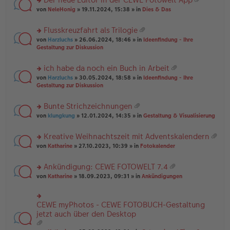
u
es
B
g
at
rs
n
von
NeleHonig
» 19.11.2024, 15:38 » in
Dies & Das
e
ei
ei
te
g
n
tr
an
r
el
er
a
Flusskreuzfahrt als Trilogie
ha
u
es
B
g
at
n
rs
n
von
Harzluchs
» 26.06.2024, 18:46 » in
Ideenfindung - Ihre
e
ei
ei
g
te
g
Gestaltung zur Diskussion
n
tr
an
r
el
er
a
ha
u
es
B
g
ich habe da noch ein Buch in Arbeit
n
n
e
ei
at
g
rs
g
von
Harzluchs
» 30.05.2024, 18:58 » in
Ideenfindung - Ihre
n
tr
ei
te
el
Gestaltung zur Diskussion
er
a
an
r
es
B
g
ha
u
e
ei
Bunte Strichzeichnungen
n
n
n
tr
at
g
rs
g
von
klungkung
» 12.01.2024, 14:35 » in
Gestaltung & Visualisierung
er
a
ei
te
el
B
g
an
r
es
ei
Kreative Weihnachtszeit mit Adventskalendern
ha
u
e
tr
at
n
rs
n
von
Katharine
» 27.10.2023, 10:39 » in
Fotokalender
n
a
ei
g
te
g
er
g
an
r
el
B
Ankündigung: CEWE FOTOWELT 7.4
ha
u
es
ei
at
n
rs
n
von
Katharine
» 18.09.2023, 09:31 » in
Ankündigungen
e
tr
ei
g
te
g
n
a
an
r
el
er
g
ha
u
es
B
CEWE myPhotos - CEWE FOTOBUCH-Gestaltung
rs
n
n
e
ei
te
jetzt auch über den Desktop
g
g
n
tr
r
el
er
a
u
es