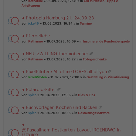
B
g
at
von
Katharine
» 05.09.2023, 12:31 » in
Gut zu wissen! Tipps &
n
e
ei
ei
Anleitungen
g
n
tr
an
el
er
a
ha
es
Photopia Hamburg 21.-24.09.23
B
g
n
e
ei
rs
g
von
icke46
» 13.08.2023, 16:34 » in
Termine
n
tr
te
er
a
r
Pferdeliebe
B
g
u
ei
rs
n
von
Katharine
» 19.07.2023, 10:09 » in
Inspirierende Kundenbeispiele
tr
te
g
a
r
el
NEU: ZWILLING Thermobecher
g
u
es
at
rs
n
von
Katharine
» 13.07.2023, 10:27 » in
Fotogeschenke
e
ei
te
g
n
an
r
el
er
PixelPiloten: All of me LOVES all of you
ha
u
es
B
at
n
rs
n
von
PixelPiloten
» 11.07.2023, 12:00 » in
Gestaltung & Visualisierung
e
ei
ei
g
te
g
n
tr
an
r
el
er
a
Polaroid-Filter
ha
u
es
B
g
at
n
rs
n
von
spica
» 20.04.2023, 12:56 » in
Dies & Das
e
ei
ei
g
te
g
n
tr
an
r
el
er
a
Buchvorlagen Kochen und Backen
ha
u
es
B
g
at
n
rs
n
von
spica
» 20.04.2023, 10:35 » in
Gestaltungssoftware
e
ei
ei
g
te
g
n
tr
an
r
el
er
a
ha
u
es
B
g
@Pascalinah: Postkarten-Layout IRGENDWO in
rs
n
n
e
ei
te
MEXIKO
g
g
n