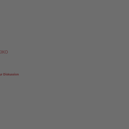
XIKO
ur Diskussion