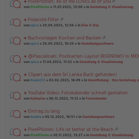
PixelPiloten: All of me LOVES all of you
ha
u
es
B
g
at
n
rs
n
von
PixelPiloten
» 11.07.2023, 12:00 » in
Gestaltung & Visualisierung
e
ei
ei
g
te
g
n
tr
an
r
el
er
a
Polaroid-Filter
ha
u
es
B
g
at
n
rs
n
von
spica
» 20.04.2023, 12:56 » in
Dies & Das
e
ei
ei
g
te
g
n
tr
an
r
el
er
a
Buchvorlagen Kochen und Backen
ha
u
es
B
g
at
n
rs
n
von
spica
» 20.04.2023, 10:35 » in
Gestaltungssoftware
e
ei
ei
g
te
g
n
tr
an
r
el
er
a
@Pascalinah: Postkarten-Layout IRGENDWO in ME
ha
u
es
B
g
n
rs
n
von
spica
» 11.04.2023, 11:32 » in
Gestaltung & Visualisierung
e
ei
g
te
g
n
tr
r
el
er
a
Clipart aus dem Sri Lanka Buch gefunden!
u
es
B
g
rs
n
von
Koala123
» 03.02.2023, 16:49 » in
Ideenfindung - Ihre Gestaltung z
e
ei
te
g
n
tr
r
el
er
a
YouTube Video: Fotokalender schnell gestalten
u
es
B
g
rs
n
von
Katharine
» 06.12.2022, 11:12 » in
Fotokalender
e
ei
te
g
n
tr
r
el
er
a
Eintrag zu lang
u
es
B
g
rs
n
von
kodela
» 05.12.2022, 16:51 » in
Gestaltungssoftware
e
ei
te
g
n
tr
r
el
er
a
PixelPiloten: Life ist better at the Beach
u
es
B
g
at
rs
n
von
PixelPiloten
» 30.11.2022, 13:27 » in
Gestaltung & Visualisierung
e
ei
ei