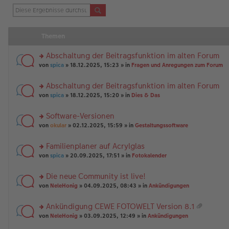
Themen
Abschaltung der Beitragsfunktion im alten Forum
rs
von
spica
» 18.12.2025, 15:23 » in
Fragen und Anregungen zum Forum
te
r
Abschaltung der Beitragsfunktion im alten Forum
u
rs
n
von
spica
» 18.12.2025, 15:20 » in
Dies & Das
te
g
r
el
Software-Versionen
u
es
rs
n
von
okular
» 02.12.2025, 15:59 » in
Gestaltungssoftware
e
te
g
n
r
el
er
Familienplaner auf Acrylglas
u
es
B
rs
n
von
spica
» 20.09.2025, 17:51 » in
Fotokalender
e
ei
te
g
n
tr
r
el
er
a
Die neue Community ist live!
u
es
B
g
rs
n
von
NeleHonig
» 04.09.2025, 08:43 » in
Ankündigungen
e
ei
te
g
n
tr
r
el
er
a
Ankündigung CEWE FOTOWELT Version 8.1
u
es
B
g
at
rs
n
von
NeleHonig
» 03.09.2025, 12:49 » in
Ankündigungen
e
ei
ei
te
g
n
tr