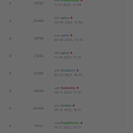
von
PixelPiloten
te
tr
E
0
19729
11.07.2023, 12:00
e
r
a
u
B
g
es
ei
von
spica
te
tr
D
E
0
20485
20.04.2023, 12:56
e
r
a
u
B
g
es
ei
von
spica
te
tr
D
E
0
19738
20.04.2023, 10:35
e
r
a
u
B
g
es
ei
von
spica
te
tr
E
0
21262
11.04.2023, 11:32
e
r
a
u
B
g
es
ei
von
Koala123
te
tr
E
0
21265
03.02.2023, 16:49
e
r
a
u
B
g
es
ei
von
Katharine
te
tr
E
0
29664
06.12.2022, 11:12
e
r
a
u
B
g
es
ei
von
kodela
te
tr
E
0
20442
05.12.2022, 16:51
e
r
a
u
B
g
es
ei
von
PixelPiloten
te
tr
E
0
19723
30.11.2022, 13:27
e
r
a
u
B
g