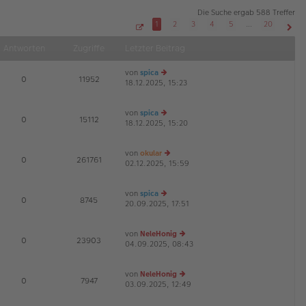
Die Suche ergab 588 Treffer
1
2
3
4
5
…
20
S
Näch
e
Antworten
Zugriffe
Letzter Beitrag
i
t
e
von
spica
1
E
0
11952
v
18.12.2025, 15:23
e
o
u
n
2
es
0
von
spica
te
E
0
15112
18.12.2025, 15:20
e
r
u
B
es
ei
von
okular
te
tr
E
0
261761
02.12.2025, 15:59
e
r
a
u
B
g
es
ei
von
spica
te
tr
E
0
8745
20.09.2025, 17:51
e
r
a
u
B
g
es
ei
von
NeleHonig
te
tr
E
0
23903
04.09.2025, 08:43
e
r
a
u
B
g
es
ei
von
NeleHonig
te
tr
E
0
7947
03.09.2025, 12:49
e
r
a
u
B
g
es