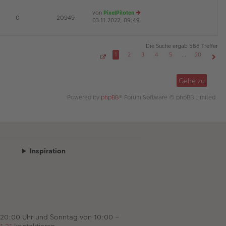
es
ei
von
PixelPiloten
te
tr
D
E
0
20949
03.11.2022, 09:49
e
r
a
u
B
g
es
ei
te
tr
Die Suche ergab 588 Treffer
r
a
1
2
3
4
5
…
20
B
g
S
Näch
ei
e
tr
i
Gehe zu
t
a
e
g
1
Powered by
phpBB
® Forum Software © phpBB Limited
v
o
n
2
0
Inspiration
 20:00 Uhr und Sonntag von 10:00 –