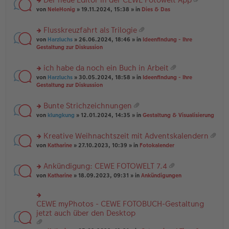
u
es
B
g
at
rs
n
von
NeleHonig
» 19.11.2024, 15:38 » in
Dies & Das
e
ei
ei
te
g
n
tr
an
r
el
er
a
Flusskreuzfahrt als Trilogie
ha
u
es
B
g
at
n
rs
n
von
Harzluchs
» 26.06.2024, 18:46 » in
Ideenfindung - Ihre
e
ei
ei
g
te
g
Gestaltung zur Diskussion
n
tr
an
r
el
er
a
ha
u
es
B
g
ich habe da noch ein Buch in Arbeit
n
n
e
ei
at
g
rs
g
von
Harzluchs
» 30.05.2024, 18:58 » in
Ideenfindung - Ihre
n
tr
ei
te
el
Gestaltung zur Diskussion
er
a
an
r
es
B
g
ha
u
e
ei
Bunte Strichzeichnungen
n
n
n
tr
at
g
rs
g
von
klungkung
» 12.01.2024, 14:35 » in
Gestaltung & Visualisierung
er
a
ei
te
el
B
g
an
r
es
ei
Kreative Weihnachtszeit mit Adventskalendern
ha
u
e
tr
at
n
rs
n
von
Katharine
» 27.10.2023, 10:39 » in
Fotokalender
n
a
ei
g
te
g
er
g
an
r
el
B
Ankündigung: CEWE FOTOWELT 7.4
ha
u
es
ei
at
n
rs
n
von
Katharine
» 18.09.2023, 09:31 » in
Ankündigungen
e
tr
ei
g
te
g
n
a
an
r
el
er
g
ha
u
es
B
CEWE myPhotos - CEWE FOTOBUCH-Gestaltung
rs
n
n
e
ei
te
jetzt auch über den Desktop
g
g
n
tr
r
el
er
a
u
es