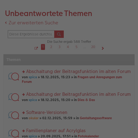
Unbeantwortete Themen
Zur erweiterten Suche
Die Suche ergab 588 Treffer
1
2
3
4
5
…
20
S
Nächste
e
Themen
i
t
e
1
Abschaltung der Beitragsfunktion im alten Forum
v
o
rs
von
spica
» 18.12.2025, 15:23 » in
Fragen und Anregungen zum
n
te
Forum
2
r
0
u
Abschaltung der Beitragsfunktion im alten Forum
n
rs
g
von
spica
» 18.12.2025, 15:20 » in
Dies & Das
te
el
r
es
Software-Versionen
u
e
rs
n
von
okular
» 02.12.2025, 15:59 » in
Gestaltungssoftware
n
te
g
er
r
el
B
Familienplaner auf Acrylglas
u
es
ei
rs
n
von
spica
» 20.09.2025, 17:51 » in
Fotokalender
e
tr