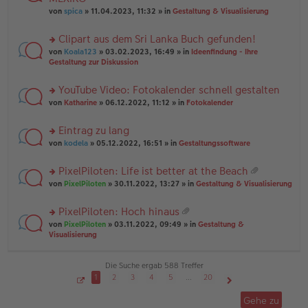
tr
r
el
er
a
von
spica
» 11.04.2023, 11:32 » in
Gestaltung & Visualisierung
u
es
B
g
n
e
ei
Clipart aus dem Sri Lanka Buch gefunden!
g
n
tr
el
er
a
rs
von
Koala123
» 03.02.2023, 16:49 » in
Ideenfindung - Ihre
es
B
g
te
Gestaltung zur Diskussion
e
ei
r
n
tr
u
YouTube Video: Fotokalender schnell gestalten
er
a
n
B
g
rs
g
von
Katharine
» 06.12.2022, 11:12 » in
Fotokalender
ei
te
el
tr
r
es
Eintrag zu lang
a
u
e
g
rs
n
von
kodela
» 05.12.2022, 16:51 » in
Gestaltungssoftware
n
te
g
er
r
el
B
PixelPiloten: Life ist better at the Beach
u
es
ei
at
rs
n
von
PixelPiloten
» 30.11.2022, 13:27 » in
Gestaltung & Visualisierung
e
tr
ei
te
g
n
a
an
r
el
er
g
PixelPiloten: Hoch hinaus
ha
u
es
B
at
n
rs
n
von
PixelPiloten
» 03.11.2022, 09:49 » in
Gestaltung &
e
ei
ei
g
te
g
Visualisierung
n
tr
an
r
el
er
a
ha
u
es
B
g
n
n
e
Die Suche ergab 588 Treffer
ei
g
g
n
tr
1
2
3
4
5
…
20
el
er
a
S
Nächste
es
B
g
e
Gehe zu
i
e
ei