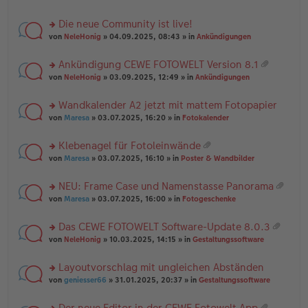
te
g
n
a
r
el
er
g
Die neue Community ist live!
u
es
B
rs
n
von
NeleHonig
» 04.09.2025, 08:43 » in
Ankündigungen
e
ei
te
g
n
tr
r
el
er
a
Ankündigung CEWE FOTOWELT Version 8.1
u
es
B
g
at
rs
n
von
NeleHonig
» 03.09.2025, 12:49 » in
Ankündigungen
e
ei
ei
te
g
n
tr
an
r
el
er
a
Wandkalender A2 jetzt mit mattem Fotopapier
ha
u
es
B
g
n
rs
n
von
Maresa
» 03.07.2025, 16:20 » in
Fotokalender
e
ei
g
te
g
n
tr
r
el
er
a
Klebenagel für Fotoleinwände
u
es
B
g
at
rs
n
von
Maresa
» 03.07.2025, 16:10 » in
Poster & Wandbilder
e
ei
ei
te
g
n
tr
an
r
el
er
a
NEU: Frame Case und Namenstasse Panorama
ha
u
es
B
g
at
n
rs
n
von
Maresa
» 03.07.2025, 16:00 » in
Fotogeschenke
e
ei
ei
g
te
g
n
tr
an
r
el
er
a
Das CEWE FOTOWELT Software-Update 8.0.3
ha
u
es
B
g
at
n
rs
n
von
NeleHonig
» 10.03.2025, 14:15 » in
Gestaltungssoftware
e
ei
ei
g
te
g
n
tr
an
r
el
er
a
Layoutvorschlag mit ungleichen Abständen
ha
u
es
B
g
n
rs
n
von
geniesser66
» 31.01.2025, 20:37 » in
Gestaltungssoftware
e
ei
g
te
g
n
tr
r
el
er
a
Der neue Editor in der CEWE Fotowelt App