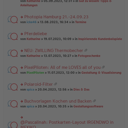
B
g
at
von
Katharine
» 05.09.2023, 12:31 » in
Gut zu wissen! Tipps &
n
e
ei
ei
Anleitungen
g
n
tr
an
el
er
a
ha
es
Photopia Hamburg 21.-24.09.23
B
g
n
e
ei
rs
g
von
icke46
» 13.08.2023, 16:34 » in
Termine
n
tr
te
er
a
r
Pferdeliebe
B
g
u
ei
rs
n
von
Katharine
» 19.07.2023, 10:09 » in
Inspirierende Kundenbeispiele
tr
te
g
a
r
el
NEU: ZWILLING Thermobecher
g
u
es
at
rs
n
von
Katharine
» 13.07.2023, 10:27 » in
Fotogeschenke
e
ei
te
g
n
an
r
el
er
PixelPiloten: All of me LOVES all of you
ha
u
es
B
at
n
rs
n
von
PixelPiloten
» 11.07.2023, 12:00 » in
Gestaltung & Visualisierung
e
ei
ei
g
te
g
n
tr
an
r
el
er
a
Polaroid-Filter
ha
u
es
B
g
at
n
rs
n
von
spica
» 20.04.2023, 12:56 » in
Dies & Das
e
ei
ei
g
te
g
n
tr
an
r
el
er
a
Buchvorlagen Kochen und Backen
ha
u
es
B
g
at
n
rs
n
von
spica
» 20.04.2023, 10:35 » in
Gestaltungssoftware
e
ei
ei
g
te
g
n
tr
an
r
el
er
a
ha
u
es
B
g
@Pascalinah: Postkarten-Layout IRGENDWO in
rs
n
n
e
ei
te
MEXIKO
g
g
n