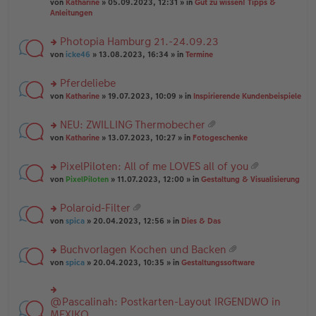
B
g
at
von
Katharine
» 05.09.2023, 12:31 » in
Gut zu wissen! Tipps &
n
e
ei
ei
Anleitungen
g
n
tr
an
el
er
a
ha
es
Photopia Hamburg 21.-24.09.23
B
g
n
e
ei
rs
g
von
icke46
» 13.08.2023, 16:34 » in
Termine
n
tr
te
er
a
r
Pferdeliebe
B
g
u
ei
rs
n
von
Katharine
» 19.07.2023, 10:09 » in
Inspirierende Kundenbeispiele
tr
te
g
a
r
el
NEU: ZWILLING Thermobecher
g
u
es
at
rs
n
von
Katharine
» 13.07.2023, 10:27 » in
Fotogeschenke
e
ei
te
g
n
an
r
el
er
PixelPiloten: All of me LOVES all of you
ha
u
es
B
at
n
rs
n
von
PixelPiloten
» 11.07.2023, 12:00 » in
Gestaltung & Visualisierung
e
ei
ei
g
te
g
n
tr
an
r
el
er
a
Polaroid-Filter
ha
u
es
B
g
at
n
rs
n
von
spica
» 20.04.2023, 12:56 » in
Dies & Das
e
ei
ei
g
te
g
n
tr
an
r
el
er
a
Buchvorlagen Kochen und Backen
ha
u
es
B
g
at
n
rs
n
von
spica
» 20.04.2023, 10:35 » in
Gestaltungssoftware
e
ei
ei
g
te
g
n
tr
an
r
el
er
a
ha
u
es
B
g
@Pascalinah: Postkarten-Layout IRGENDWO in
rs
n
n
e
ei
te
MEXIKO
g
g
n