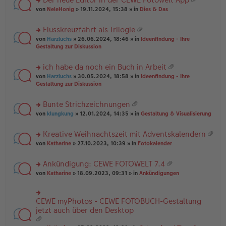
u
es
B
g
at
rs
n
von
NeleHonig
» 19.11.2024, 15:38 » in
Dies & Das
e
ei
ei
te
g
n
tr
an
r
el
er
a
Flusskreuzfahrt als Trilogie
ha
u
es
B
g
at
n
rs
n
von
Harzluchs
» 26.06.2024, 18:46 » in
Ideenfindung - Ihre
e
ei
ei
g
te
g
Gestaltung zur Diskussion
n
tr
an
r
el
er
a
ha
u
es
B
g
ich habe da noch ein Buch in Arbeit
n
n
e
ei
at
g
rs
g
von
Harzluchs
» 30.05.2024, 18:58 » in
Ideenfindung - Ihre
n
tr
ei
te
el
Gestaltung zur Diskussion
er
a
an
r
es
B
g
ha
u
e
ei
Bunte Strichzeichnungen
n
n
n
tr
at
g
rs
g
von
klungkung
» 12.01.2024, 14:35 » in
Gestaltung & Visualisierung
er
a
ei
te
el
B
g
an
r
es
ei
Kreative Weihnachtszeit mit Adventskalendern
ha
u
e
tr
at
n
rs
n
von
Katharine
» 27.10.2023, 10:39 » in
Fotokalender
n
a
ei
g
te
g
er
g
an
r
el
B
Ankündigung: CEWE FOTOWELT 7.4
ha
u
es
ei
at
n
rs
n
von
Katharine
» 18.09.2023, 09:31 » in
Ankündigungen
e
tr
ei
g
te
g
n
a
an
r
el
er
g
ha
u
es
B
CEWE myPhotos - CEWE FOTOBUCH-Gestaltung
rs
n
n
e
ei
te
jetzt auch über den Desktop
g
g
n
tr
r
el
er
a
u
es