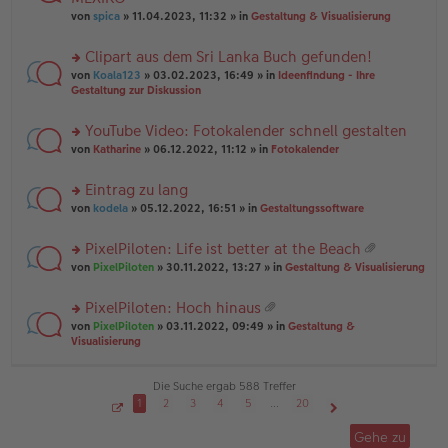
tr
r
el
er
a
von
spica
» 11.04.2023, 11:32 » in
Gestaltung & Visualisierung
u
es
B
g
n
e
ei
Clipart aus dem Sri Lanka Buch gefunden!
g
n
tr
el
er
a
rs
von
Koala123
» 03.02.2023, 16:49 » in
Ideenfindung - Ihre
es
B
g
te
Gestaltung zur Diskussion
e
ei
r
n
tr
u
YouTube Video: Fotokalender schnell gestalten
er
a
n
B
g
rs
g
von
Katharine
» 06.12.2022, 11:12 » in
Fotokalender
ei
te
el
tr
r
es
Eintrag zu lang
a
u
e
g
rs
n
von
kodela
» 05.12.2022, 16:51 » in
Gestaltungssoftware
n
te
g
er
r
el
B
PixelPiloten: Life ist better at the Beach
u
es
ei
at
rs
n
von
PixelPiloten
» 30.11.2022, 13:27 » in
Gestaltung & Visualisierung
e
tr
ei
te
g
n
a
an
r
el
er
g
PixelPiloten: Hoch hinaus
ha
u
es
B
at
n
rs
n
von
PixelPiloten
» 03.11.2022, 09:49 » in
Gestaltung &
e
ei
ei
g
te
g
Visualisierung
n
tr
an
r
el
er
a
ha
u
es
B
g
n
n
e
Die Suche ergab 588 Treffer
ei
g
g
n
tr
1
2
3
4
5
…
20
el
er
a
S
Nächste
es
B
g
e
Gehe zu
i
e
ei