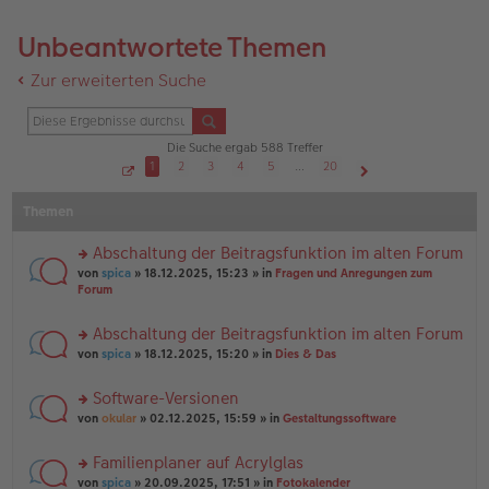
Unbeantwortete Themen
Zur erweiterten Suche
Die Suche ergab 588 Treffer
1
2
3
4
5
…
20
S
Nächste
e
Themen
i
t
e
1
Abschaltung der Beitragsfunktion im alten Forum
v
o
rs
von
spica
» 18.12.2025, 15:23 » in
Fragen und Anregungen zum
n
te
Forum
2
r
0
u
Abschaltung der Beitragsfunktion im alten Forum
n
rs
g
von
spica
» 18.12.2025, 15:20 » in
Dies & Das
te
el
r
es
Software-Versionen
u
e
rs
n
von
okular
» 02.12.2025, 15:59 » in
Gestaltungssoftware
n
te
g
er
r
el
B
Familienplaner auf Acrylglas
u
es
ei
rs
n
von
spica
» 20.09.2025, 17:51 » in
Fotokalender
e
tr