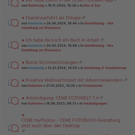
u
es
B
g
at
rs
n
von
NeleHonig
» 19.11.2024, 15:38 » in
Dies & Das
e
ei
ei
te
g
n
tr
an
r
el
er
a
Flusskreuzfahrt als Trilogie
ha
u
es
B
g
at
n
rs
n
von
Harzluchs
» 26.06.2024, 18:46 » in
Ideenfindung - Ihre
e
ei
ei
g
te
g
Gestaltung zur Diskussion
n
tr
an
r
el
er
a
ha
u
es
B
g
ich habe da noch ein Buch in Arbeit
n
n
e
ei
at
g
rs
g
von
Harzluchs
» 30.05.2024, 18:58 » in
Ideenfindung - Ihre
n
tr
ei
te
el
Gestaltung zur Diskussion
er
a
an
r
es
B
g
ha
u
e
ei
Bunte Strichzeichnungen
n
n
n
tr
at
g
rs
g
von
klungkung
» 12.01.2024, 14:35 » in
Gestaltung & Visualisierung
er
a
ei
te
el
B
g
an
r
es
ei
Kreative Weihnachtszeit mit Adventskalendern
ha
u
e
tr
at
n
rs
n
von
Katharine
» 27.10.2023, 10:39 » in
Fotokalender
n
a
ei
g
te
g
er
g
an
r
el
B
Ankündigung: CEWE FOTOWELT 7.4
ha
u
es
ei
at
n
rs
n
von
Katharine
» 18.09.2023, 09:31 » in
Ankündigungen
e
tr
ei
g
te
g
n
a
an
r
el
er
g
ha
u
es
B
CEWE myPhotos - CEWE FOTOBUCH-Gestaltung
rs
n
n
e
ei
te
jetzt auch über den Desktop
g
g
n
tr
r
el
er
a
u
es