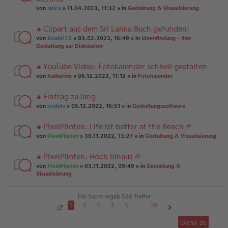
tr
r
el
er
a
von
spica
» 11.04.2023, 11:32 » in
Gestaltung & Visualisierung
u
es
B
g
n
e
ei
Clipart aus dem Sri Lanka Buch gefunden!
g
n
tr
el
er
a
rs
von
Koala123
» 03.02.2023, 16:49 » in
Ideenfindung - Ihre
es
B
g
te
Gestaltung zur Diskussion
e
ei
r
n
tr
u
YouTube Video: Fotokalender schnell gestalten
er
a
n
B
g
rs
g
von
Katharine
» 06.12.2022, 11:12 » in
Fotokalender
ei
te
el
tr
r
es
Eintrag zu lang
a
u
e
g
rs
n
von
kodela
» 05.12.2022, 16:51 » in
Gestaltungssoftware
n
te
g
er
r
el
B
PixelPiloten: Life ist better at the Beach
u
es
ei
at
rs
n
von
PixelPiloten
» 30.11.2022, 13:27 » in
Gestaltung & Visualisierung
e
tr
ei
te
g
n
a
an
r
el
er
g
PixelPiloten: Hoch hinaus
ha
u
es
B
at
n
rs
n
von
PixelPiloten
» 03.11.2022, 09:49 » in
Gestaltung &
e
ei
ei
g
te
g
Visualisierung
n
tr
an
r
el
er
a
ha
u
es
B
g
n
n
e
Die Suche ergab 588 Treffer
ei
g
g
n
tr
1
2
3
4
5
…
20
el
er
a
S
Nächste
es
B
g
e
Gehe zu
i
e
ei