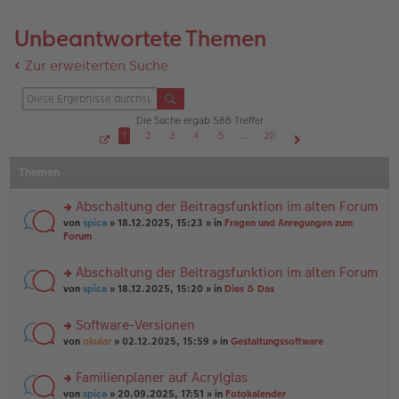
Unbeantwortete Themen
Zur erweiterten Suche
Die Suche ergab 588 Treffer
1
2
3
4
5
…
20
S
Nächste
e
Themen
i
t
e
1
Abschaltung der Beitragsfunktion im alten Forum
v
o
rs
von
spica
» 18.12.2025, 15:23 » in
Fragen und Anregungen zum
n
te
Forum
2
r
0
u
Abschaltung der Beitragsfunktion im alten Forum
n
rs
g
von
spica
» 18.12.2025, 15:20 » in
Dies & Das
te
el
r
es
Software-Versionen
u
e
rs
n
von
okular
» 02.12.2025, 15:59 » in
Gestaltungssoftware
n
te
g
er
r
el
B
Familienplaner auf Acrylglas
u
es
ei
rs
n
von
spica
» 20.09.2025, 17:51 » in
Fotokalender
e
tr