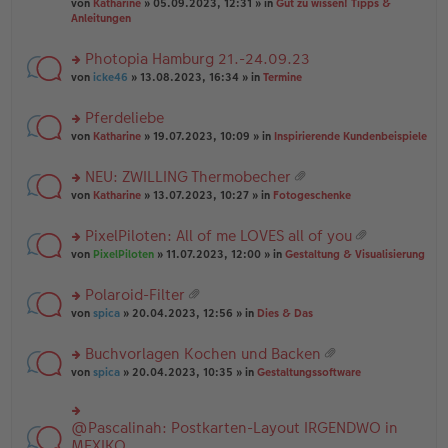
B
g
at
von
Katharine
» 05.09.2023, 12:31 » in
Gut zu wissen! Tipps &
n
e
ei
ei
Anleitungen
g
n
tr
an
el
er
a
ha
es
Photopia Hamburg 21.-24.09.23
B
g
n
e
ei
rs
g
von
icke46
» 13.08.2023, 16:34 » in
Termine
n
tr
te
er
a
r
Pferdeliebe
B
g
u
ei
rs
n
von
Katharine
» 19.07.2023, 10:09 » in
Inspirierende Kundenbeispiele
tr
te
g
a
r
el
NEU: ZWILLING Thermobecher
g
u
es
at
rs
n
von
Katharine
» 13.07.2023, 10:27 » in
Fotogeschenke
e
ei
te
g
n
an
r
el
er
PixelPiloten: All of me LOVES all of you
ha
u
es
B
at
n
rs
n
von
PixelPiloten
» 11.07.2023, 12:00 » in
Gestaltung & Visualisierung
e
ei
ei
g
te
g
n
tr
an
r
el
er
a
Polaroid-Filter
ha
u
es
B
g
at
n
rs
n
von
spica
» 20.04.2023, 12:56 » in
Dies & Das
e
ei
ei
g
te
g
n
tr
an
r
el
er
a
Buchvorlagen Kochen und Backen
ha
u
es
B
g
at
n
rs
n
von
spica
» 20.04.2023, 10:35 » in
Gestaltungssoftware
e
ei
ei
g
te
g
n
tr
an
r
el
er
a
ha
u
es
B
g
@Pascalinah: Postkarten-Layout IRGENDWO in
rs
n
n
e
ei
te
MEXIKO
g
g
n