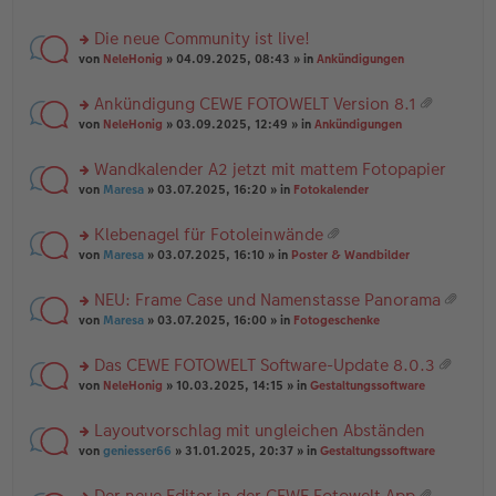
te
g
n
a
r
el
er
g
Die neue Community ist live!
u
es
B
rs
n
von
NeleHonig
» 04.09.2025, 08:43 » in
Ankündigungen
e
ei
te
g
n
tr
r
el
er
a
Ankündigung CEWE FOTOWELT Version 8.1
u
es
B
g
at
rs
n
von
NeleHonig
» 03.09.2025, 12:49 » in
Ankündigungen
e
ei
ei
te
g
n
tr
an
r
el
er
a
Wandkalender A2 jetzt mit mattem Fotopapier
ha
u
es
B
g
n
rs
n
von
Maresa
» 03.07.2025, 16:20 » in
Fotokalender
e
ei
g
te
g
n
tr
r
el
er
a
Klebenagel für Fotoleinwände
u
es
B
g
at
rs
n
von
Maresa
» 03.07.2025, 16:10 » in
Poster & Wandbilder
e
ei
ei
te
g
n
tr
an
r
el
er
a
NEU: Frame Case und Namenstasse Panorama
ha
u
es
B
g
at
n
rs
n
von
Maresa
» 03.07.2025, 16:00 » in
Fotogeschenke
e
ei
ei
g
te
g
n
tr
an
r
el
er
a
Das CEWE FOTOWELT Software-Update 8.0.3
ha
u
es
B
g
at
n
rs
n
von
NeleHonig
» 10.03.2025, 14:15 » in
Gestaltungssoftware
e
ei
ei
g
te
g
n
tr
an
r
el
er
a
Layoutvorschlag mit ungleichen Abständen
ha
u
es
B
g
n
rs
n
von
geniesser66
» 31.01.2025, 20:37 » in
Gestaltungssoftware
e
ei
g
te
g
n
tr
r
el
er
a
Der neue Editor in der CEWE Fotowelt App