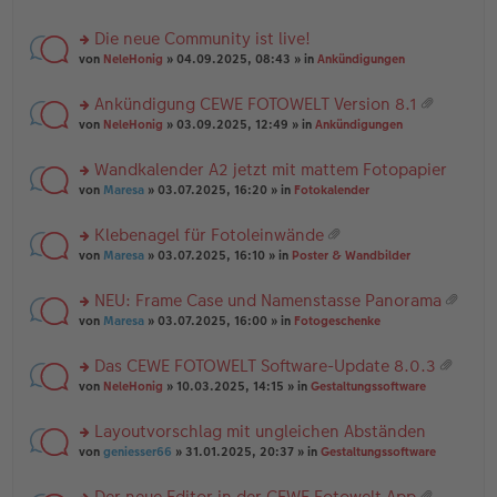
te
g
n
a
r
el
er
g
Die neue Community ist live!
u
es
B
rs
n
von
NeleHonig
» 04.09.2025, 08:43 » in
Ankündigungen
e
ei
te
g
n
tr
r
el
er
a
Ankündigung CEWE FOTOWELT Version 8.1
u
es
B
g
at
rs
n
von
NeleHonig
» 03.09.2025, 12:49 » in
Ankündigungen
e
ei
ei
te
g
n
tr
an
r
el
er
a
Wandkalender A2 jetzt mit mattem Fotopapier
ha
u
es
B
g
n
rs
n
von
Maresa
» 03.07.2025, 16:20 » in
Fotokalender
e
ei
g
te
g
n
tr
r
el
er
a
Klebenagel für Fotoleinwände
u
es
B
g
at
rs
n
von
Maresa
» 03.07.2025, 16:10 » in
Poster & Wandbilder
e
ei
ei
te
g
n
tr
an
r
el
er
a
NEU: Frame Case und Namenstasse Panorama
ha
u
es
B
g
at
n
rs
n
von
Maresa
» 03.07.2025, 16:00 » in
Fotogeschenke
e
ei
ei
g
te
g
n
tr
an
r
el
er
a
Das CEWE FOTOWELT Software-Update 8.0.3
ha
u
es
B
g
at
n
rs
n
von
NeleHonig
» 10.03.2025, 14:15 » in
Gestaltungssoftware
e
ei
ei
g
te
g
n
tr
an
r
el
er
a
Layoutvorschlag mit ungleichen Abständen
ha
u
es
B
g
n
rs
n
von
geniesser66
» 31.01.2025, 20:37 » in
Gestaltungssoftware
e
ei
g
te
g
n
tr
r
el
er
a
Der neue Editor in der CEWE Fotowelt App