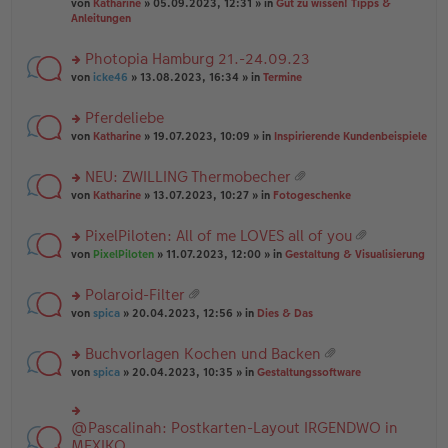
B
g
at
von
Katharine
» 05.09.2023, 12:31 » in
Gut zu wissen! Tipps &
n
e
ei
ei
Anleitungen
g
n
tr
an
el
er
a
ha
es
Photopia Hamburg 21.-24.09.23
B
g
n
e
ei
rs
g
von
icke46
» 13.08.2023, 16:34 » in
Termine
n
tr
te
er
a
r
Pferdeliebe
B
g
u
ei
rs
n
von
Katharine
» 19.07.2023, 10:09 » in
Inspirierende Kundenbeispiele
tr
te
g
a
r
el
NEU: ZWILLING Thermobecher
g
u
es
at
rs
n
von
Katharine
» 13.07.2023, 10:27 » in
Fotogeschenke
e
ei
te
g
n
an
r
el
er
PixelPiloten: All of me LOVES all of you
ha
u
es
B
at
n
rs
n
von
PixelPiloten
» 11.07.2023, 12:00 » in
Gestaltung & Visualisierung
e
ei
ei
g
te
g
n
tr
an
r
el
er
a
Polaroid-Filter
ha
u
es
B
g
at
n
rs
n
von
spica
» 20.04.2023, 12:56 » in
Dies & Das
e
ei
ei
g
te
g
n
tr
an
r
el
er
a
Buchvorlagen Kochen und Backen
ha
u
es
B
g
at
n
rs
n
von
spica
» 20.04.2023, 10:35 » in
Gestaltungssoftware
e
ei
ei
g
te
g
n
tr
an
r
el
er
a
ha
u
es
B
g
@Pascalinah: Postkarten-Layout IRGENDWO in
rs
n
n
e
ei
te
MEXIKO
g
g
n