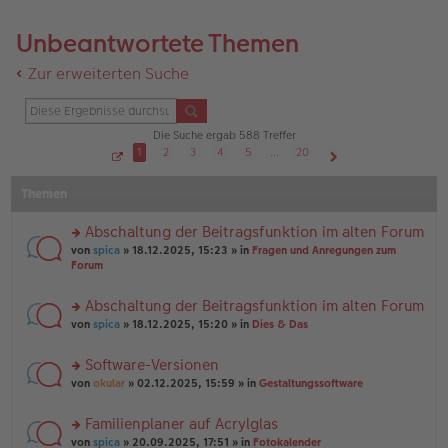
Unbeantwortete Themen
Zur erweiterten Suche
Die Suche ergab 588 Treffer
1
2
3
4
5
…
20
S
Nächste
e
Themen
i
t
e
1
Abschaltung der Beitragsfunktion im alten Forum
v
o
rs
von
spica
» 18.12.2025, 15:23 » in
Fragen und Anregungen zum
n
te
Forum
2
r
0
u
Abschaltung der Beitragsfunktion im alten Forum
n
rs
g
von
spica
» 18.12.2025, 15:20 » in
Dies & Das
te
el
r
es
Software-Versionen
u
e
rs
n
von
okular
» 02.12.2025, 15:59 » in
Gestaltungssoftware
n
te
g
er
r
el
B
Familienplaner auf Acrylglas
u
es
ei
rs
n
von
spica
» 20.09.2025, 17:51 » in
Fotokalender
e
tr