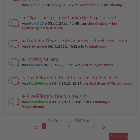
tr
r
el
er
a
von
spica
» 11.04.2023, 11:32 » in
Gestaltung & Visualisierung
u
es
B
g
n
e
ei
Clipart aus dem Sri Lanka Buch gefunden!
g
n
tr
el
er
a
rs
von
Koala123
» 03.02.2023, 16:49 » in
Ideenfindung - Ihre
es
B
g
te
Gestaltung zur Diskussion
e
ei
r
n
tr
u
YouTube Video: Fotokalender schnell gestalten
er
a
n
B
g
rs
g
von
Katharine
» 06.12.2022, 11:12 » in
Fotokalender
ei
te
el
tr
r
es
Eintrag zu lang
a
u
e
g
rs
n
von
kodela
» 05.12.2022, 16:51 » in
Gestaltungssoftware
n
te
g
er
r
el
B
PixelPiloten: Life ist better at the Beach
u
es
ei
at
rs
n
von
PixelPiloten
» 30.11.2022, 13:27 » in
Gestaltung & Visualisierung
e
tr
ei
te
g
n
a
an
r
el
er
g
PixelPiloten: Hoch hinaus
ha
u
es
B
at
n
rs
n
von
PixelPiloten
» 03.11.2022, 09:49 » in
Gestaltung &
e
ei
ei
g
te
g
Visualisierung
n
tr
an
r
el
er
a
ha
u
es
B
g
n
n
e
Die Suche ergab 588 Treffer
ei
g
g
n
tr
1
2
3
4
5
…
20
el
er
a
S
Nächste
es
B
g
e
Gehe zu
i
e
ei