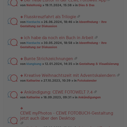
u
es
B
g
at
rs
n
von
NeleHonig
» 19.11.2024, 15:38 » in
Dies & Das
e
ei
ei
te
g
n
tr
an
r
el
er
a
Flusskreuzfahrt als Trilogie
ha
u
es
B
g
at
n
rs
n
von
Harzluchs
» 26.06.2024, 18:46 » in
Ideenfindung - Ihre
e
ei
ei
g
te
g
Gestaltung zur Diskussion
n
tr
an
r
el
er
a
ha
u
es
B
g
ich habe da noch ein Buch in Arbeit
n
n
e
ei
at
g
rs
g
von
Harzluchs
» 30.05.2024, 18:58 » in
Ideenfindung - Ihre
n
tr
ei
te
el
Gestaltung zur Diskussion
er
a
an
r
es
B
g
ha
u
e
ei
Bunte Strichzeichnungen
n
n
n
tr
at
g
rs
g
von
klungkung
» 12.01.2024, 14:35 » in
Gestaltung & Visualisierung
er
a
ei
te
el
B
g
an
r
es
ei
Kreative Weihnachtszeit mit Adventskalendern
ha
u
e
tr
at
n
rs
n
von
Katharine
» 27.10.2023, 10:39 » in
Fotokalender
n
a
ei
g
te
g
er
g
an
r
el
B
Ankündigung: CEWE FOTOWELT 7.4
ha
u
es
ei
at
n
rs
n
von
Katharine
» 18.09.2023, 09:31 » in
Ankündigungen
e
tr
ei
g
te
g
n
a
an
r
el
er
g
ha
u
es
B
CEWE myPhotos - CEWE FOTOBUCH-Gestaltung
rs
n
n
e
ei
te
jetzt auch über den Desktop
g
g
n
tr
r
el
er
a
u
es