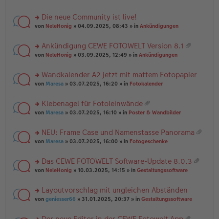
te
g
n
a
r
el
er
g
Die neue Community ist live!
u
es
B
rs
n
von
NeleHonig
» 04.09.2025, 08:43 » in
Ankündigungen
e
ei
te
g
n
tr
r
el
er
a
Ankündigung CEWE FOTOWELT Version 8.1
u
es
B
g
at
rs
n
von
NeleHonig
» 03.09.2025, 12:49 » in
Ankündigungen
e
ei
ei
te
g
n
tr
an
r
el
er
a
Wandkalender A2 jetzt mit mattem Fotopapier
ha
u
es
B
g
n
rs
n
von
Maresa
» 03.07.2025, 16:20 » in
Fotokalender
e
ei
g
te
g
n
tr
r
el
er
a
Klebenagel für Fotoleinwände
u
es
B
g
at
rs
n
von
Maresa
» 03.07.2025, 16:10 » in
Poster & Wandbilder
e
ei
ei
te
g
n
tr
an
r
el
er
a
NEU: Frame Case und Namenstasse Panorama
ha
u
es
B
g
at
n
rs
n
von
Maresa
» 03.07.2025, 16:00 » in
Fotogeschenke
e
ei
ei
g
te
g
n
tr
an
r
el
er
a
Das CEWE FOTOWELT Software-Update 8.0.3
ha
u
es
B
g
at
n
rs
n
von
NeleHonig
» 10.03.2025, 14:15 » in
Gestaltungssoftware
e
ei
ei
g
te
g
n
tr
an
r
el
er
a
Layoutvorschlag mit ungleichen Abständen
ha
u
es
B
g
n
rs
n
von
geniesser66
» 31.01.2025, 20:37 » in
Gestaltungssoftware
e
ei
g
te
g
n
tr
r
el
er
a
Der neue Editor in der CEWE Fotowelt App