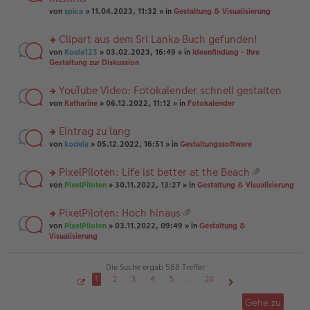
tr
r
el
er
a
von
spica
» 11.04.2023, 11:32 » in
Gestaltung & Visualisierung
u
es
B
g
n
e
ei
Clipart aus dem Sri Lanka Buch gefunden!
g
n
tr
el
er
a
rs
von
Koala123
» 03.02.2023, 16:49 » in
Ideenfindung - Ihre
es
B
g
te
Gestaltung zur Diskussion
e
ei
r
n
tr
u
YouTube Video: Fotokalender schnell gestalten
er
a
n
B
g
rs
g
von
Katharine
» 06.12.2022, 11:12 » in
Fotokalender
ei
te
el
tr
r
es
Eintrag zu lang
a
u
e
g
rs
n
von
kodela
» 05.12.2022, 16:51 » in
Gestaltungssoftware
n
te
g
er
r
el
B
PixelPiloten: Life ist better at the Beach
u
es
ei
at
rs
n
von
PixelPiloten
» 30.11.2022, 13:27 » in
Gestaltung & Visualisierung
e
tr
ei
te
g
n
a
an
r
el
er
g
PixelPiloten: Hoch hinaus
ha
u
es
B
at
n
rs
n
von
PixelPiloten
» 03.11.2022, 09:49 » in
Gestaltung &
e
ei
ei
g
te
g
Visualisierung
n
tr
an
r
el
er
a
ha
u
es
B
g
n
n
e
Die Suche ergab 588 Treffer
ei
g
g
n
tr
1
2
3
4
5
…
20
el
er
a
S
Nächste
es
B
g
e
Gehe zu
i
e
ei