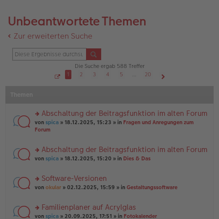
Unbeantwortete Themen
Zur erweiterten Suche
Die Suche ergab 588 Treffer
1
2
3
4
5
…
20
S
Nächste
e
Themen
i
t
e
1
Abschaltung der Beitragsfunktion im alten Forum
v
o
rs
von
spica
» 18.12.2025, 15:23 » in
Fragen und Anregungen zum
n
te
Forum
2
r
0
u
Abschaltung der Beitragsfunktion im alten Forum
n
rs
g
von
spica
» 18.12.2025, 15:20 » in
Dies & Das
te
el
r
es
Software-Versionen
u
e
rs
n
von
okular
» 02.12.2025, 15:59 » in
Gestaltungssoftware
n
te
g
er
r
el
B
Familienplaner auf Acrylglas
u
es
ei
rs
n
von
spica
» 20.09.2025, 17:51 » in
Fotokalender
e
tr