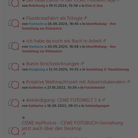
u
es
B
g
at
rs
n
von
NeleHonig
» 19.11.2024, 15:38 » in
Dies & Das
e
ei
ei
te
g
n
tr
an
r
el
er
a
Flusskreuzfahrt als Trilogie
ha
u
es
B
g
at
n
rs
n
von
Harzluchs
» 26.06.2024, 18:46 » in
Ideenfindung - Ihre
e
ei
ei
g
te
g
Gestaltung zur Diskussion
n
tr
an
r
el
er
a
ha
u
es
B
g
ich habe da noch ein Buch in Arbeit
n
n
e
ei
at
g
rs
g
von
Harzluchs
» 30.05.2024, 18:58 » in
Ideenfindung - Ihre
n
tr
ei
te
el
Gestaltung zur Diskussion
er
a
an
r
es
B
g
ha
u
e
ei
Bunte Strichzeichnungen
n
n
n
tr
at
g
rs
g
von
klungkung
» 12.01.2024, 14:35 » in
Gestaltung & Visualisierung
er
a
ei
te
el
B
g
an
r
es
ei
Kreative Weihnachtszeit mit Adventskalendern
ha
u
e
tr
at
n
rs
n
von
Katharine
» 27.10.2023, 10:39 » in
Fotokalender
n
a
ei
g
te
g
er
g
an
r
el
B
Ankündigung: CEWE FOTOWELT 7.4
ha
u
es
ei
at
n
rs
n
von
Katharine
» 18.09.2023, 09:31 » in
Ankündigungen
e
tr
ei
g
te
g
n
a
an
r
el
er
g
ha
u
es
B
CEWE myPhotos - CEWE FOTOBUCH-Gestaltung
rs
n
n
e
ei
te
jetzt auch über den Desktop
g
g
n
tr
r
el
er
a
u
es