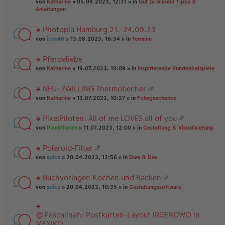
B
g
at
von
Katharine
» 05.09.2023, 12:31 » in
Gut zu wissen! Tipps &
n
e
ei
ei
Anleitungen
g
n
tr
an
el
er
a
ha
es
Photopia Hamburg 21.-24.09.23
B
g
n
e
ei
rs
g
von
icke46
» 13.08.2023, 16:34 » in
Termine
n
tr
te
er
a
r
Pferdeliebe
B
g
u
ei
rs
n
von
Katharine
» 19.07.2023, 10:09 » in
Inspirierende Kundenbeispiele
tr
te
g
a
r
el
NEU: ZWILLING Thermobecher
g
u
es
at
rs
n
von
Katharine
» 13.07.2023, 10:27 » in
Fotogeschenke
e
ei
te
g
n
an
r
el
er
PixelPiloten: All of me LOVES all of you
ha
u
es
B
at
n
rs
n
von
PixelPiloten
» 11.07.2023, 12:00 » in
Gestaltung & Visualisierung
e
ei
ei
g
te
g
n
tr
an
r
el
er
a
Polaroid-Filter
ha
u
es
B
g
at
n
rs
n
von
spica
» 20.04.2023, 12:56 » in
Dies & Das
e
ei
ei
g
te
g
n
tr
an
r
el
er
a
Buchvorlagen Kochen und Backen
ha
u
es
B
g
at
n
rs
n
von
spica
» 20.04.2023, 10:35 » in
Gestaltungssoftware
e
ei
ei
g
te
g
n
tr
an
r
el
er
a
ha
u
es
B
g
@Pascalinah: Postkarten-Layout IRGENDWO in
rs
n
n
e
ei
te
MEXIKO
g
g
n