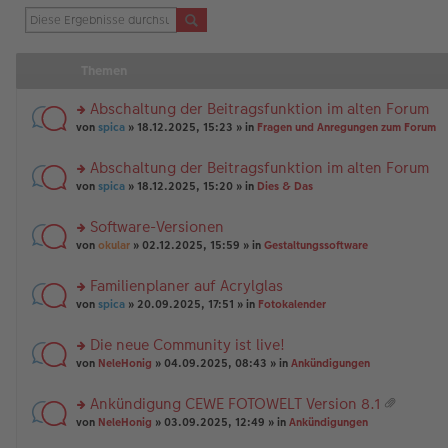
Themen
Abschaltung der Beitragsfunktion im alten Forum
rs
von
spica
» 18.12.2025, 15:23 » in
Fragen und Anregungen zum Forum
te
r
Abschaltung der Beitragsfunktion im alten Forum
u
rs
n
von
spica
» 18.12.2025, 15:20 » in
Dies & Das
te
g
r
el
Software-Versionen
u
es
rs
n
von
okular
» 02.12.2025, 15:59 » in
Gestaltungssoftware
e
te
g
n
r
el
er
Familienplaner auf Acrylglas
u
es
B
rs
n
von
spica
» 20.09.2025, 17:51 » in
Fotokalender
e
ei
te
g
n
tr
r
el
er
a
Die neue Community ist live!
u
es
B
g
rs
n
von
NeleHonig
» 04.09.2025, 08:43 » in
Ankündigungen
e
ei
te
g
n
tr
r
el
er
a
Ankündigung CEWE FOTOWELT Version 8.1
u
es
B
g
at
rs
n
von
NeleHonig
» 03.09.2025, 12:49 » in
Ankündigungen
e
ei
ei
te
g
n
tr