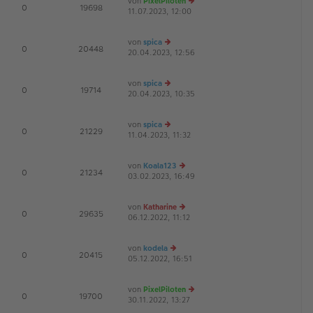
von
PixelPiloten
te
tr
E
0
19698
11.07.2023, 12:00
e
r
a
u
B
g
es
ei
von
spica
te
tr
D
E
0
20448
20.04.2023, 12:56
e
r
a
u
B
g
es
ei
von
spica
te
tr
D
E
0
19714
20.04.2023, 10:35
e
r
a
u
B
g
es
ei
von
spica
te
tr
E
0
21229
11.04.2023, 11:32
e
r
a
u
B
g
es
ei
von
Koala123
te
tr
E
0
21234
03.02.2023, 16:49
e
r
a
u
B
g
es
ei
von
Katharine
te
tr
E
0
29635
06.12.2022, 11:12
e
r
a
u
B
g
es
ei
von
kodela
te
tr
E
0
20415
05.12.2022, 16:51
e
r
a
u
B
g
es
ei
von
PixelPiloten
te
tr
E
0
19700
30.11.2022, 13:27
e
r
a
u
B
g