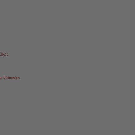
XIKO
ur Diskussion