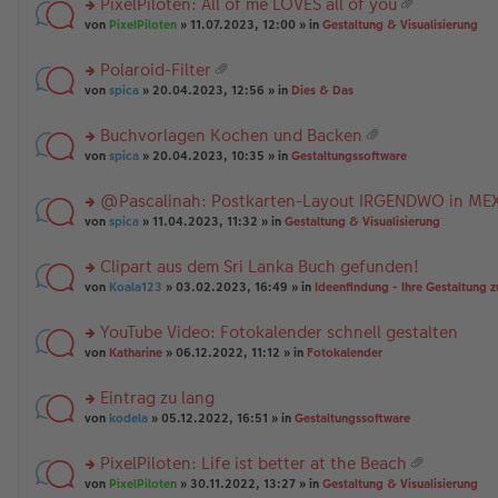
PixelPiloten: All of me LOVES all of you
ha
u
es
B
g
at
n
rs
n
von
PixelPiloten
» 11.07.2023, 12:00 » in
Gestaltung & Visualisierung
e
ei
ei
g
te
g
n
tr
an
r
el
er
a
Polaroid-Filter
ha
u
es
B
g
at
n
rs
n
von
spica
» 20.04.2023, 12:56 » in
Dies & Das
e
ei
ei
g
te
g
n
tr
an
r
el
er
a
Buchvorlagen Kochen und Backen
ha
u
es
B
g
at
n
rs
n
von
spica
» 20.04.2023, 10:35 » in
Gestaltungssoftware
e
ei
ei
g
te
g
n
tr
an
r
el
er
a
@Pascalinah: Postkarten-Layout IRGENDWO in ME
ha
u
es
B
g
n
rs
n
von
spica
» 11.04.2023, 11:32 » in
Gestaltung & Visualisierung
e
ei
g
te
g
n
tr
r
el
er
a
Clipart aus dem Sri Lanka Buch gefunden!
u
es
B
g
rs
n
von
Koala123
» 03.02.2023, 16:49 » in
Ideenfindung - Ihre Gestaltung z
e
ei
te
g
n
tr
r
el
er
a
YouTube Video: Fotokalender schnell gestalten
u
es
B
g
rs
n
von
Katharine
» 06.12.2022, 11:12 » in
Fotokalender
e
ei
te
g
n
tr
r
el
er
a
Eintrag zu lang
u
es
B
g
rs
n
von
kodela
» 05.12.2022, 16:51 » in
Gestaltungssoftware
e
ei
te
g
n
tr
r
el
er
a
PixelPiloten: Life ist better at the Beach
u
es
B
g
at
rs
n
von
PixelPiloten
» 30.11.2022, 13:27 » in
Gestaltung & Visualisierung
e
ei
ei