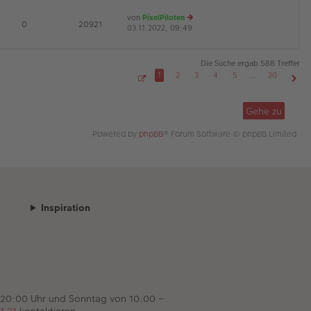
es
ei
von
PixelPiloten
te
tr
D
E
0
20921
03.11.2022, 09:49
e
r
a
u
B
g
es
ei
te
tr
Die Suche ergab 588 Treffer
r
a
1
2
3
4
5
…
20
B
g
S
Näch
ei
e
tr
i
Gehe zu
t
a
e
g
1
Powered by
phpBB
® Forum Software © phpBB Limited
v
o
n
2
0
Inspiration
 20:00 Uhr und Sonntag von 10:00 –