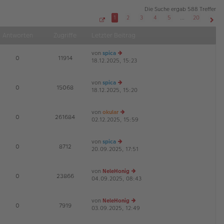
Die Suche ergab 588 Treffer
1
2
3
4
5
…
20
S
Näch
e
Antworten
Zugriffe
Letzter Beitrag
i
t
e
von
spica
1
E
0
11914
v
18.12.2025, 15:23
e
o
u
n
2
es
0
von
spica
te
E
0
15068
18.12.2025, 15:20
e
r
u
B
es
ei
von
okular
te
tr
E
0
261684
02.12.2025, 15:59
e
r
a
u
B
g
es
ei
von
spica
te
tr
E
0
8712
20.09.2025, 17:51
e
r
a
u
B
g
es
ei
von
NeleHonig
te
tr
E
0
23866
04.09.2025, 08:43
e
r
a
u
B
g
es
ei
von
NeleHonig
te
tr
E
0
7919
03.09.2025, 12:49
e
r
a
u
B
g
es